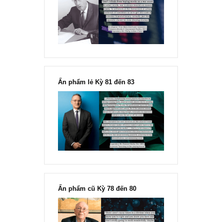
“Đừng sợ mua cổ phiếu dài hạn
chỉ vì chiến tranh”, ngài Philip
Fisher
Ấn phẩm lẻ Kỳ 81 đến 83