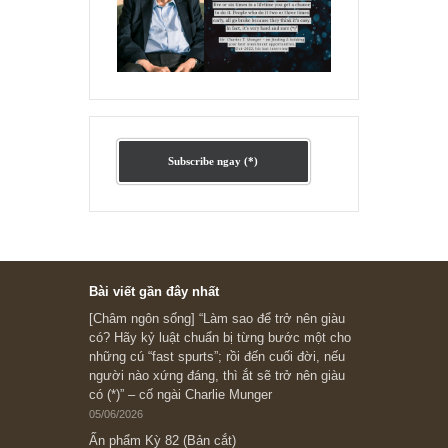
Ấn phẩm cũ Kỳ 78 đến 80
Subscribe ngay (*)