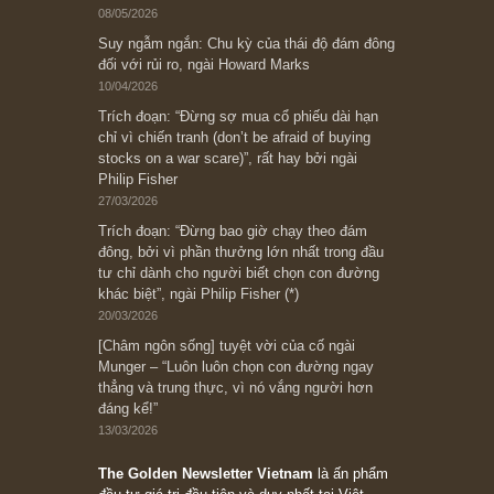
Bài viết gần đây nhất
[Châm ngôn sống] “Làm sao để trở nên giàu
có? Hãy kỷ luật chuẩn bị từng bước một cho
những cú “fast spurts”; rồi đến cuối đời, nếu
người nào xứng đáng, thì ắt sẽ trở nên giàu
có (*)” – cố ngài Charlie Munger
05/06/2026
Ấn phẩm Kỳ 82 (Bản cắt)
08/05/2026
Suy ngẫm ngắn: Chu kỳ của thái độ đám đông
đối với rủi ro, ngài Howard Marks
10/04/2026
Trích đoạn: “Đừng sợ mua cổ phiếu dài hạn
chỉ vì chiến tranh (don’t be afraid of buying
stocks on a war scare)”, rất hay bởi ngài
Philip Fisher