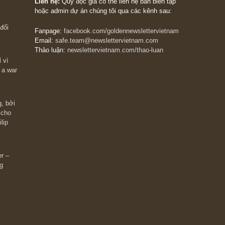
The Golden Newsletter Vietnam
là ấn phẩm đầu
giá trị đầu tiên và duy nhất tại Việt Nam dành cho
 giàu có? Hãy
nhà đầu tư cá nhân. Chúng tôi cam kết đưa đến 
ững cú “fast
đầu tư triết lý đầu tư giá trị nguyên bản, những
ào xứng đáng,
khuyến nghị chất lượng cao và các quan điểm độ
 Charlie Munger
lập và thực tế nhất về thị trường tài chính Việt N
Liên hệ:
Quý độc giả có thể liên hệ ban biên tập
hoặc admin dự án chúng tôi qua các kênh sau:
m đông đối
Fanpage:
facebook.com/goldennewslettervietnam
Email:
safe.team@newslettervietnam.com
Thảo luận:
newslettervietnam.com/thao-luan
 hạn chỉ vì
tocks on a war
đám đông, bởi