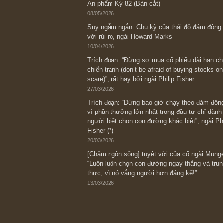
Bài viết gần đây nhất
[Châm ngôn sống] “Làm sao để trở nên
kỷ luật chuẩn bị từng bước một cho nh
spurts”; rồi đến cuối đời, nếu người n
thì ắt sẽ trở nên giàu có (*)” – cố ngài
05/06/2026
Ấn phẩm Kỳ 82 (Bản cắt)
08/05/2026
Suy ngẫm ngắn: Chu kỳ của thái độ đá
với rủi ro, ngài Howard Marks
10/04/2026
Trích đoạn: “Đừng sợ mua cổ phiếu dài
chiến tranh (don’t be afraid of buying s
scare)”, rất hay bởi ngài Philip Fisher
27/03/2026
Trích đoạn: “Đừng bao giờ chạy theo 