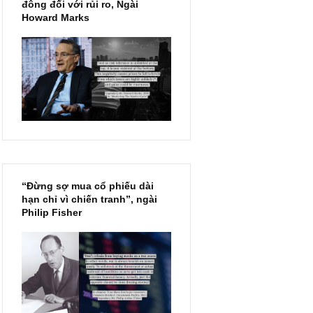
Chu kỳ trong thái độ của đám
đông đối với rủi ro, Ngài
Howard Marks
“Đừng sợ mua cổ phiếu dài
hạn chỉ vì chiến tranh”, ngài
Philip Fisher