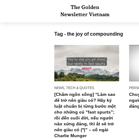
Tag - the joy of compounding
NEWS, TECH & QUOTES
[Châm ngôn sống] “Làm sao
để trở nên giàu có? Hãy kỷ
luật chuẩn bị từng bước một
cho những cú “fast spurts”;
rồi đến cuối đời, nếu người
nào xứng đáng, thì ắt sẽ trở