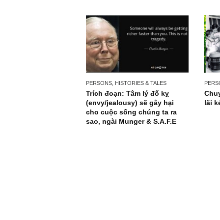
nên giàu có (*)” – cố ngài
Charlie Munger
PERSONS, HISTORIES & TALES
Trích đoạn: Tâm lý đố kỵ
(envy/jealousy) sẽ gây hại
cho cuộc sống chúng ta ra
sao, ngài Munger & S.A.F.E