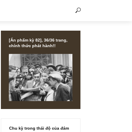
THẢO LUẬN
[Ấn phẩm kỳ 82], 36/36 trang,
chính thức phát hành!!
LES
 giờ làm
p, bí
 ngài
ghĩ đến –