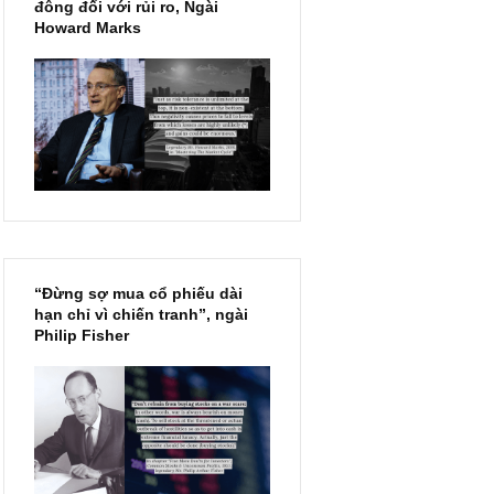
Chu kỳ trong thái độ của đám
đông đối với rủi ro, Ngài
Howard Marks
“Đừng sợ mua cổ phiếu dài
hạn chỉ vì chiến tranh”, ngài
Philip Fisher