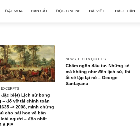
ĐẶT MUA
BẢN CẮT
ĐỌC ONLINE
BÀI VIẾT
NEWS, TECH & QUOTES
Châm ngôn đầu tư: 
mà không nhớ đến lịc
ắt sẽ lặp lại nó – Geo
Santayana
ISSUE EXCERPTS
(Bản đặc biệt) Lịch sử bong
bóng – đổ vỡ tài chính toàn
cầu 1635 -> 2008, minh chứng
bất hủ cho bài học về bản
chất loài người – độc nhất
bởi S.A.F.E