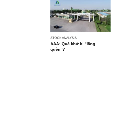
STOCK ANALYSIS
AAA: Quá khứ bị “lãng
quên”?