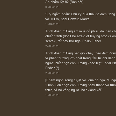
Bài viết gần đây nhất
[Châm ngôn sống] “Làm sao để trở nên
kỷ luật chuẩn bị từng bước một cho nh
spurts”; rồi đến cuối đời, nếu người n
thì ắt sẽ trở nên giàu có (*)” – cố ngài
05/06/2026
Ấn phẩm Kỳ 82 (Bản cắt)
08/05/2026
Suy ngẫm ngắn: Chu kỳ của thái độ đá
với rủi ro, ngài Howard Marks
10/04/2026
Trích đoạn: “Đừng sợ mua cổ phiếu dài
chiến tranh (don’t be afraid of buying s
scare)”, rất hay bởi ngài Philip Fisher
27/03/2026
Trích đoạn: “Đừng bao giờ chạy theo 