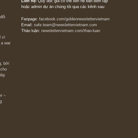
The Golden Newsletter Vietnam
là ấn phẩm đầu
giá trị đầu tiên và duy nhất tại Việt Nam dành cho
 giàu có? Hãy
nhà đầu tư cá nhân. Chúng tôi cam kết đưa đến 
ững cú “fast
đầu tư triết lý đầu tư giá trị nguyên bản, những
ào xứng đáng,
khuyến nghị chất lượng cao và các quan điểm độ
 Charlie Munger
lập và thực tế nhất về thị trường tài chính Việt N
Liên hệ:
Quý độc giả có thể liên hệ ban biên tập
hoặc admin dự án chúng tôi qua các kênh sau:
m đông đối
Fanpage:
facebook.com/goldennewslettervietnam
Email:
safe.team@newslettervietnam.com
Thảo luận:
newslettervietnam.com/thao-luan
 hạn chỉ vì
tocks on a war
đám đông, bởi