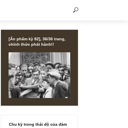
THẢO LUẬN
[Ấn phẩm kỳ 82], 36/36 trang,
chính thức phát hành!!
Những kẻ
h sử, thì
rge