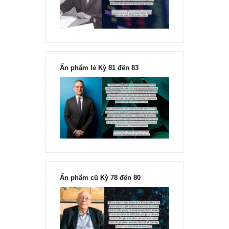
Fisher
Ấn phẩm lẻ Kỳ 81 đến 83