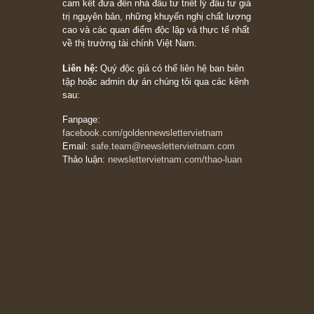
khác biệt”, ngài Philip Fisher (*)
20/03/2026
[Châm ngôn sống] tuyệt vời của cố ngài
Munger – “Luôn luôn chọn con đường ngay
thẳng và trung thực, vì nó vắng người hơn
đáng kể!”
13/03/2026
The Golden Newsletter Vietnam
là ấn phẩm
đầu tư giá trị đầu tiên và duy nhất tại Việt
Nam dành cho nhà đầu tư cá nhân. Chúng tôi
cam kết đưa đến nhà đầu tư triết lý đầu tư giá
trị nguyên bản, những khuyến nghị chất lượng
cao và các quan điểm độc lập và thực tế nhất
về thị trường tài chính Việt Nam.
Liên hệ:
Quý độc giả có thể liên hệ ban biên
tập hoặc admin dự án chúng tôi qua các kênh
sau:
Fanpage: