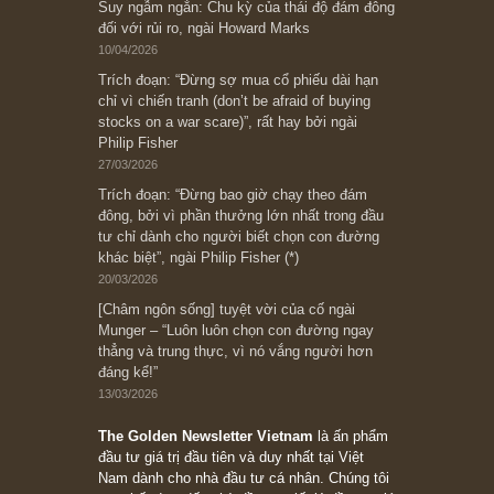
[Châm ngôn sống] “Làm sao để trở nên giàu
có? Hãy kỷ luật chuẩn bị từng bước một cho
những cú “fast spurts”; rồi đến cuối đời, nếu
người nào xứng đáng, thì ắt sẽ trở nên giàu
có (*)” – cố ngài Charlie Munger
05/06/2026
Ấn phẩm Kỳ 82 (Bản cắt)
08/05/2026
Suy ngẫm ngắn: Chu kỳ của thái độ đám đông
đối với rủi ro, ngài Howard Marks
10/04/2026
Trích đoạn: “Đừng sợ mua cổ phiếu dài hạn
chỉ vì chiến tranh (don’t be afraid of buying
stocks on a war scare)”, rất hay bởi ngài
Philip Fisher
27/03/2026
Trích đoạn: “Đừng bao giờ chạy theo đám
đông, bởi vì phần thưởng lớn nhất trong đầu
tư chỉ dành cho người biết chọn con đường