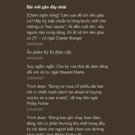
Subscribe ngay (*)
Bài viết gần đây nhất
[Châm ngôn sống] “Làm sao để trở nên giàu
có? Hãy kỷ luật chuẩn bị từng bước một cho
những cú “fast spurts”; rồi đến cuối đời, nếu
người nào xứng đáng, thì ắt sẽ trở nên giàu
có (*)” – cố ngài Charlie Munger
05/06/2026
Ấn phẩm Kỳ 82 (Bản cắt)
08/05/2026
Suy ngẫm ngắn: Chu kỳ của thái độ đám đông