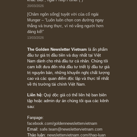
đối với rủi ro, ngài Howard Marks
10/04/2026
Trích đoạn: “Đừng sợ mua cổ phiếu dài hạn
chỉ vì chiến tranh (don’t be afraid of buying
stocks on a war scare)”, rất hay bởi ngài
Philip Fisher
27/03/2026
Trích đoạn: “Đừng bao giờ chạy theo đám
đông, bởi vì phần thưởng lớn nhất trong đầu
tư chỉ dành cho người biết chọn con đường
khác biệt”, ngài Philip Fisher (*)
20/03/2026
[Châm ngôn sống] tuyệt vời của cố ngài
Munger – “Luôn luôn chọn con đường ngay
thẳng và trung thực, vì nó vắng người hơn
đáng kể!”
13/03/2026
The Golden Newsletter Vietnam
là ấn phẩm