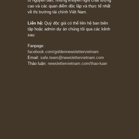
20/03/2026
[Châm ngôn sống] tuyệt vời của cố ngài
Munger – “Luôn luôn chọn con đường ngay
thẳng và trung thực, vì nó vắng người hơn
đáng kể!”
13/03/2026
The Golden Newsletter Vietnam
là ấn phẩm
đầu tư giá trị đầu tiên và duy nhất tại Việt
Nam dành cho nhà đầu tư cá nhân. Chúng tôi
cam kết đưa đến nhà đầu tư triết lý đầu tư giá
trị nguyên bản, những khuyến nghị chất lượng
cao và các quan điểm độc lập và thực tế nhất
về thị trường tài chính Việt Nam.
Liên hệ:
Quý độc giả có thể liên hệ ban biên
tập hoặc admin dự án chúng tôi qua các kênh
sau:
Fanpage:
facebook.com/goldennewslettervietnam