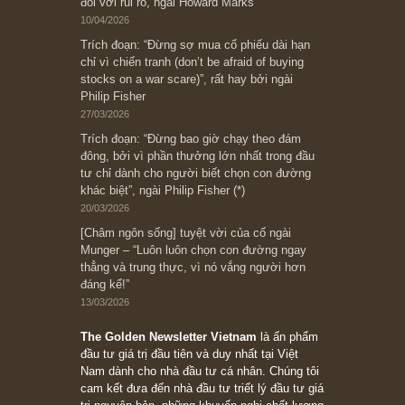
có? Hãy kỷ luật chuẩn bị từng bước một cho
những cú “fast spurts”; rồi đến cuối đời, nếu
người nào xứng đáng, thì ắt sẽ trở nên giàu
có (*)” – cố ngài Charlie Munger
05/06/2026
Ấn phẩm Kỳ 82 (Bản cắt)
08/05/2026
Suy ngẫm ngắn: Chu kỳ của thái độ đám đông
đối với rủi ro, ngài Howard Marks
10/04/2026
Trích đoạn: “Đừng sợ mua cổ phiếu dài hạn
chỉ vì chiến tranh (don’t be afraid of buying
stocks on a war scare)”, rất hay bởi ngài
Philip Fisher
27/03/2026
Trích đoạn: “Đừng bao giờ chạy theo đám
đông, bởi vì phần thưởng lớn nhất trong đầu
tư chỉ dành cho người biết chọn con đường
khác biệt”, ngài Philip Fisher (*)