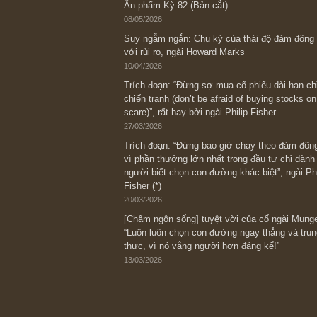
Bài viết gần đây nhất
[Châm ngôn sống] “Làm sao để trở nên
kỷ luật chuẩn bị từng bước một cho nh
spurts”; rồi đến cuối đời, nếu người n
thì ắt sẽ trở nên giàu có (*)” – cố ngài
05/06/2026
Ấn phẩm Kỳ 82 (Bản cắt)
08/05/2026
Suy ngẫm ngắn: Chu kỳ của thái độ đá
với rủi ro, ngài Howard Marks
10/04/2026
Trích đoạn: “Đừng sợ mua cổ phiếu dài
chiến tranh (don’t be afraid of buying s
scare)”, rất hay bởi ngài Philip Fisher
27/03/2026
Trích đoạn: “Đừng bao giờ chạy theo 