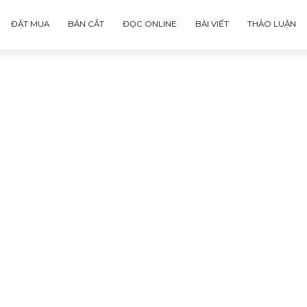
ĐẶT MUA
BẢN CẮT
ĐỌC ONLINE
BÀI VIẾT