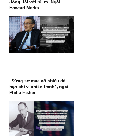
Chu kỳ trong thái độ của đám
đông đối với rủi ro, Ngài
Howard Marks
“Đừng sợ mua cổ phiếu dài
hạn chỉ vì chiến tranh”, ngài
Philip Fisher