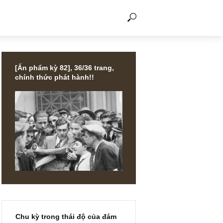
THẢO LUẬN
[Ấn phẩm kỳ 82], 36/36 trang,
chính thức phát hành!!