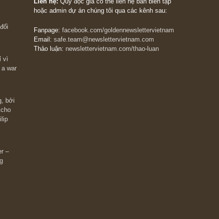
The Golden Newsletter Vietnam
là ấn phẩm đầu
giá trị đầu tiên và duy nhất tại Việt Nam dành cho
 giàu có? Hãy
nhà đầu tư cá nhân. Chúng tôi cam kết đưa đến 
ững cú “fast
đầu tư triết lý đầu tư giá trị nguyên bản, những
ào xứng đáng,
khuyến nghị chất lượng cao và các quan điểm độ
 Charlie Munger
lập và thực tế nhất về thị trường tài chính Việt N
Liên hệ:
Quý độc giả có thể liên hệ ban biên tập
hoặc admin dự án chúng tôi qua các kênh sau:
m đông đối
Fanpage:
facebook.com/goldennewslettervietnam
Email:
safe.team@newslettervietnam.com
Thảo luận:
newslettervietnam.com/thao-luan
 hạn chỉ vì
tocks on a war
đám đông, bởi