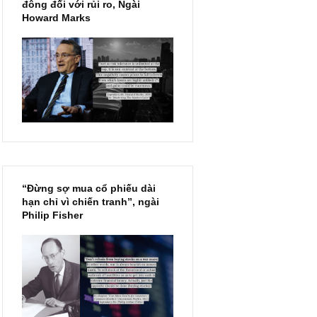
Chu kỳ trong thái độ của đám
đông đối với rủi ro, Ngài
Howard Marks
“Đừng sợ mua cổ phiếu dài
hạn chỉ vì chiến tranh”, ngài
Philip Fisher