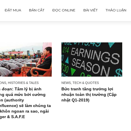
ĐẶT MUA
BẢN CẮT
ĐỌC ONLINE
BÀI VIẾT
PERSONS, HISTORIES & TALES
NEWS, TECH & QUOTES
Trích đoạn: Tâm lý bị ảnh
Bức tranh tăng trưởng
hưởng quá mức bởi cường
nhuận toàn thị trườn
quyền (authority
nhật Q1-2019)
misinfluence) sẽ làm chúng ta
kém khôn ngoan ra sao, ngài
Munger & S.A.F.E