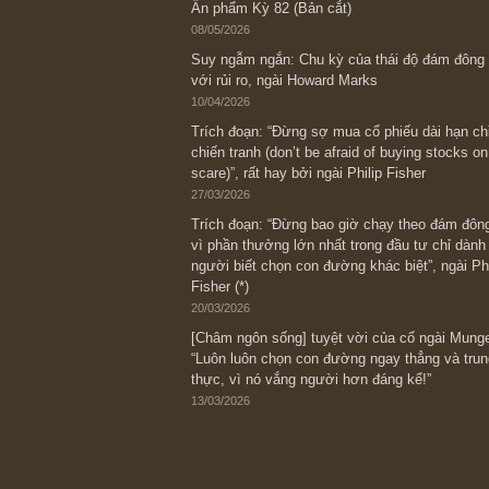
Bài viết gần đây nhất
[Châm ngôn sống] “Làm sao để trở nên
kỷ luật chuẩn bị từng bước một cho nh
spurts”; rồi đến cuối đời, nếu người n
thì ắt sẽ trở nên giàu có (*)” – cố ngài
05/06/2026
Ấn phẩm Kỳ 82 (Bản cắt)
08/05/2026
Suy ngẫm ngắn: Chu kỳ của thái độ đá
với rủi ro, ngài Howard Marks
10/04/2026
Trích đoạn: “Đừng sợ mua cổ phiếu dài
chiến tranh (don’t be afraid of buying s
scare)”, rất hay bởi ngài Philip Fisher
27/03/2026
Trích đoạn: “Đừng bao giờ chạy theo 