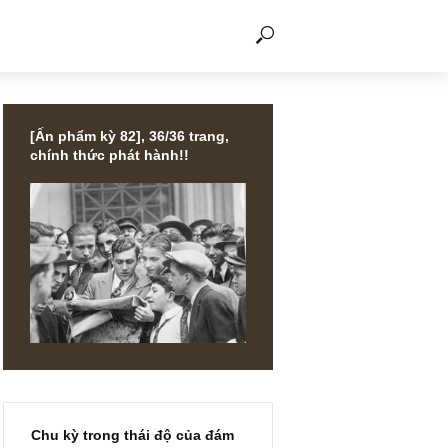
THẢO LUẬN
[Ấn phẩm kỳ 82], 36/36 trang,
chính thức phát hành!!
 lợi
g (Cập