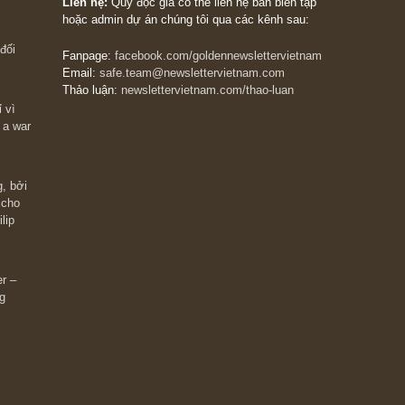
The Golden Newsletter Vietnam
là ấn phẩm đầu
giá trị đầu tiên và duy nhất tại Việt Nam dành cho
 giàu có? Hãy
nhà đầu tư cá nhân. Chúng tôi cam kết đưa đến 
ững cú “fast
đầu tư triết lý đầu tư giá trị nguyên bản, những
ào xứng đáng,
khuyến nghị chất lượng cao và các quan điểm độ
 Charlie Munger
lập và thực tế nhất về thị trường tài chính Việt N
Liên hệ:
Quý độc giả có thể liên hệ ban biên tập
hoặc admin dự án chúng tôi qua các kênh sau:
m đông đối
Fanpage:
facebook.com/goldennewslettervietnam
Email:
safe.team@newslettervietnam.com
Thảo luận:
newslettervietnam.com/thao-luan
 hạn chỉ vì
tocks on a war
đám đông, bởi