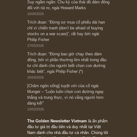
[Châm ngôn sống] “Làm sao để trở nên giàu
có? Hãy kỷ luật chuẩn bị từng bước một cho
những cú “fast spurts”; rồi đến cuối đời, nếu
người nào xứng đáng, thì ắt sẽ trở nên giàu
có (*)” – cố ngài Charlie Munger
05/06/2026
Ấn phẩm Kỳ 82 (Bản cắt)
08/05/2026
Suy ngẫm ngắn: Chu kỳ của thái độ đám đông
đối với rủi ro, ngài Howard Marks
10/04/2026
Trích đoạn: “Đừng sợ mua cổ phiếu dài hạn
chỉ vì chiến tranh (don’t be afraid of buying
stocks on a war scare)”, rất hay bởi ngài
Philip Fisher
27/03/2026
Trích đoạn: “Đừng bao giờ chạy theo đám
đông, bởi vì phần thưởng lớn nhất trong đầu
tư chỉ dành cho người biết chọn con đường