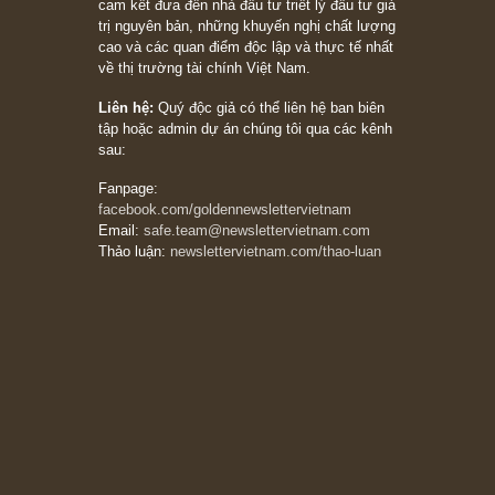
khác biệt”, ngài Philip Fisher (*)
20/03/2026
[Châm ngôn sống] tuyệt vời của cố ngài
Munger – “Luôn luôn chọn con đường ngay
thẳng và trung thực, vì nó vắng người hơn
đáng kể!”
13/03/2026
The Golden Newsletter Vietnam
là ấn phẩm
đầu tư giá trị đầu tiên và duy nhất tại Việt
Nam dành cho nhà đầu tư cá nhân. Chúng tôi
cam kết đưa đến nhà đầu tư triết lý đầu tư giá
trị nguyên bản, những khuyến nghị chất lượng
cao và các quan điểm độc lập và thực tế nhất
về thị trường tài chính Việt Nam.
Liên hệ:
Quý độc giả có thể liên hệ ban biên
tập hoặc admin dự án chúng tôi qua các kênh
sau:
Fanpage: