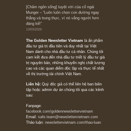
10/04/2026
Trích đoạn: “Đừng sợ mua cổ phiếu dài hạn
chỉ vì chiến tranh (don’t be afraid of buying
stocks on a war scare)”, rất hay bởi ngài
Philip Fisher
27/03/2026
Trích đoạn: “Đừng bao giờ chạy theo đám
đông, bởi vì phần thưởng lớn nhất trong đầu
tư chỉ dành cho người biết chọn con đường
khác biệt”, ngài Philip Fisher (*)
20/03/2026
[Châm ngôn sống] tuyệt vời của cố ngài
Munger – “Luôn luôn chọn con đường ngay
thẳng và trung thực, vì nó vắng người hơn
đáng kể!”
13/03/2026
The Golden Newsletter Vietnam
là ấn phẩm
đầu tư giá trị đầu tiên và duy nhất tại Việt
Nam dành cho nhà đầu tư cá nhân. Chúng tôi