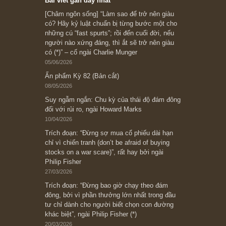
Subscribe ngay (*)
Bài viết gần đây nhất
[Châm ngôn sống] “Làm sao để trở nên giàu
có? Hãy kỷ luật chuẩn bị từng bước một cho
những cú “fast spurts”; rồi đến cuối đời, nếu
người nào xứng đáng, thì ắt sẽ trở nên giàu
có (*)” – cố ngài Charlie Munger
05/06/2026
Ấn phẩm Kỳ 82 (Bản cắt)
08/05/2026
Suy ngẫm ngắn: Chu kỳ của thái độ đám đông
đối với rủi ro, ngài Howard Marks