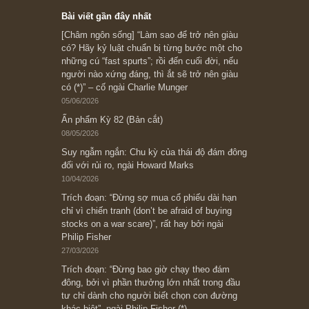
Subscribe ngay (*)
Bài viết gần đây nhất
[Châm ngôn sống] “Làm sao để trở nên giàu
có? Hãy kỷ luật chuẩn bị từng bước một cho
những cú “fast spurts”; rồi đến cuối đời, nếu
người nào xứng đáng, thì ắt sẽ trở nên giàu
có (*)” – cố ngài Charlie Munger
05/06/2026
Ấn phẩm Kỳ 82 (Bản cắt)
08/05/2026
Suy ngẫm ngắn: Chu kỳ của thái độ đám đông