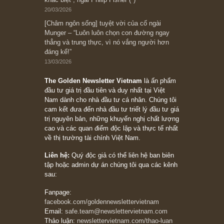
đối với rủi ro, ngài Howard Marks
10/04/2026
Trích đoạn: “Đừng sợ mua cổ phiếu dài hạn
chỉ vì chiến tranh (don’t be afraid of buying
stocks on a war scare)”, rất hay bởi ngài
Philip Fisher
27/03/2026
Trích đoạn: “Đừng bao giờ chạy theo đám
đông, bởi vì phần thưởng lớn nhất trong đầu
tư chỉ dành cho người biết chọn con đường
khác biệt”, ngài Philip Fisher (*)
20/03/2026
[Châm ngôn sống] tuyệt vời của cố ngài
Munger – “Luôn luôn chọn con đường ngay
thẳng và trung thực, vì nó vắng người hơn
đáng kể!”
13/03/2026
The Golden Newsletter Vietnam
là ấn phẩm