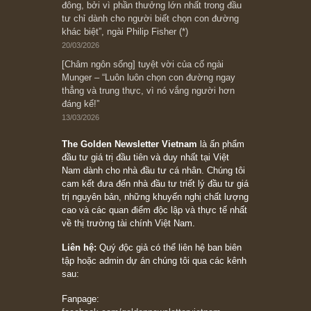
08/05/2026
Suy ngẫm ngắn: Chu kỳ của thái độ đám đông
đối với rủi ro, ngài Howard Marks
10/04/2026
Trích đoạn: “Đừng sợ mua cổ phiếu dài hạn
chỉ vì chiến tranh (don’t be afraid of buying
stocks on a war scare)”, rất hay bởi ngài
Philip Fisher
27/03/2026
Trích đoạn: “Đừng bao giờ chạy theo đám
đông, bởi vì phần thưởng lớn nhất trong đầu
tư chỉ dành cho người biết chọn con đường
khác biệt”, ngài Philip Fisher (*)
20/03/2026
[Châm ngôn sống] tuyệt vời của cố ngài
Munger – “Luôn luôn chọn con đường ngay
thẳng và trung thực, vì nó vắng người hơn
đáng kể!”
13/03/2026