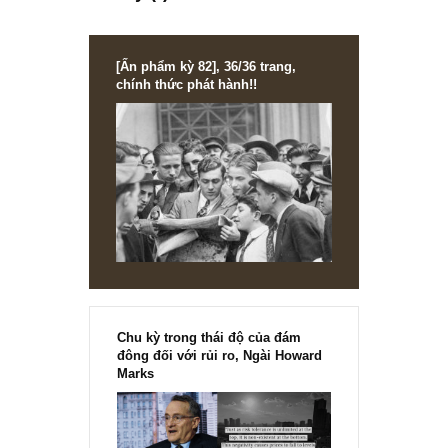
nhất Ấn Độ – đang thực hiện hệ thống lừa đ
lớn nhất thế kỷ (*)
[Ấn phẩm kỳ 82], 36/36 trang,
chính thức phát hành!!
Chu kỳ trong thái độ của đám
đông đối với rủi ro, Ngài Howard