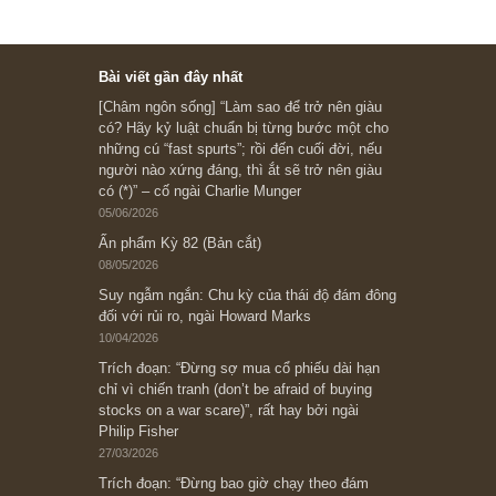
Subscribe ngay (*)
Bài viết gần đây nhất
[Châm ngôn sống] “Làm sao để trở nên giàu
có? Hãy kỷ luật chuẩn bị từng bước một cho
những cú “fast spurts”; rồi đến cuối đời, nếu
người nào xứng đáng, thì ắt sẽ trở nên giàu
có (*)” – cố ngài Charlie Munger
05/06/2026
Ấn phẩm Kỳ 82 (Bản cắt)