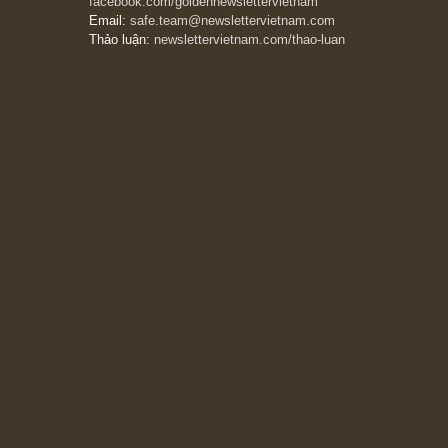
The Golden Newsletter Vietnam
là ấn phẩm
đầu tư giá trị đầu tiên và duy nhất tại Việt
Nam dành cho nhà đầu tư cá nhân. Chúng tôi
cam kết đưa đến nhà đầu tư triết lý đầu tư giá
trị nguyên bản, những khuyến nghị chất lượng
cao và các quan điểm độc lập và thực tế nhất
về thị trường tài chính Việt Nam.
Liên hệ:
Quý độc giả có thể liên hệ ban biên
tập hoặc admin dự án chúng tôi qua các kênh
sau:
Fanpage:
facebook.com/goldennewslettervietnam
Email:
safe.team@newslettervietnam.com
Thảo luận:
newslettervietnam.com/thao-luan