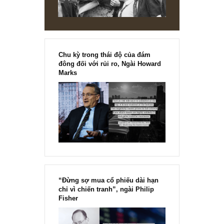
VIEW ALL POSTS
You may also like
PERSONS, HISTORIES & TALES
[Lịch sử tài chính] TheGlobe.com – nhữ