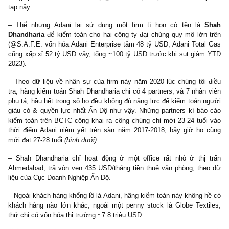
Đọc & đánh giá ý kiến kiểm toán độc lập (independent audit repor
bộ sàng lọc “filter” ra các đơn vị lừa dối nhanh chóng và có độ 
xác cao nhất, tựa một chiếc “lọc bụi bẩn to” trong quy trình của b
máy lọc không khí hay máy lọc nước nào. Và Hindenburg đã làm
sắc công việc nầy! Chúng tôi cho rằng luận điểm về rủi ro kế
(“accounting fraud”) đây là luận điểm thuyết phục nhất và làm cá
Âu – Mỹ sợ hãi nhất về vấn nạn corporate governance kém minh
tại Ấn Độ.
@Nathan Anderson/Hindenburg
: “Hầu hết các công ty quy m
đều sử dụng các đơn vị kiểm toán độc lập uy tín để gia tăng độ t
của nhà đầu tư vào năng lực của đơn vị kiểm toán đó & độ minh
trong BCTC của mình. Ấy vậy mà với độ phức tạp của Adani Tota
và Adani Enterprises, với 156 công ty con – nhiều cty ở nước ng
và hàng tá công ty liên kết nữa, NĐT kỳ vọng sẽ có một đội n
năng lực để kiểm toán cho mạng lưới kim tự tháp sở hữu chéo
tạp nầy.
– Thế nhưng Adani lại sử dụng một firm tí hon có tên là
Dhandharia
để kiểm toán cho hai công ty đại chúng quy mô lớn
(@S.A.F.E: vốn hóa Adani Enterprise tầm 48 tỷ USD, Adani Tota