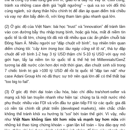
Kết luận
: Cú fallout sau “siêu phẩm” của Hindenb
quá nhiều bài học to lớn cho Việt Nam (*)
@
S.A.F.E
: Mặc dù đội ngũ Nathan Anderson/Hindenburg nêu ra 88
điểm, song chúng tôi đã đọc tương đối vài lần trong nhiều ngày qu
chúng tôi tin rằng họ cũng chỉ lặp đi lặp lại loanh quanh 3 luận
chính trên. Dù vậy nó vẫn rất thuyết phục & là một bài mẫu ch
NĐT giá trị chúng ta về nghệ thuật phân tích, soi ra “lá cờ đỏ” của
doanh nghiệp ma mãnh, lừa đảo quy mô lớn.
Sau khi được công bố ngày 25/01/2023
(
https://twitter.com/HindenburgRes/status/1618077612680818688
),
research trên gây rúng động báo chí tài chính khắp thế giới như
Bloomberg, CNBC, Reuters, và toàn bộ các cư dân Ấn Độ.
Cổ phiếu trong nhóm của Adani Group đã
bốc hơi -60% vốn hó
T2/2023), các nhà đầu tư private equity offerings – phát hành riê
– sợ hãi buộc công ty phải hủy đợt phát hành. Các short-sellers 
thoại bên Mỹ cũng follow Hindenburg, bán khống các trái phiếu
yết bằng đồng USD của Adani Group tại Hoa Kỳ và các công cụ
sinh khác liên quan đến chỉ số Nifty Fifty của Ấn Độ, âu bởi vì đế
7 công ty quy mô khổng lồ hàng trăm tỷ USD của Adani đang niê