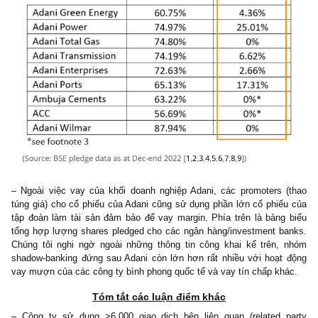
– Ở góc độ blended giữa các doanh nghiệp trên, khi so sánh vớ
đối thủ cùng ngành, chúng tôi nhận thấy cơ hội bán khống
downside
thuần chỉ về mặt định giá định lượng, chưa tính đến cá
ro fraud khác trong bài báo cáo nầy.
– Ngoài ra, trò chơi đòn bẩy “extreme” của Adani Group đang tạ
rủi ro rất lớn cho các chủ nợ. Trong quá khứ, nhóm các công t
của Adani đã từng “khất nợ”, không trả nợ đúng hẹn. Xét trên g
thanh khoản, 4/7 công ty trong nhóm của Adani có dòng tiền tự 
nghiêm trọng, và ngày càng tệ dần qua các năm. Mặt khác, c
current ratio (@S.A.F.E: tỷ lệ thanh toán hiện hành, hay “acid test
tài sản ngắn hạn – toàn bộ nợ phải trả ngắn hạn, nhằm đánh gi
năng thanh toán của một công ty, tầm >2.0x là tốt) của 5/7 cô
đang ở
mức sâu dưới 1.0 lần
, thể hiện một rủi ro thanh khoản l