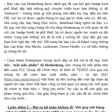
dàng nhờ phong trào – bong bóng – sự kỳ vọng quá mức củ
đông và sự thiếu hiểu biết, thiếu kinh nghiệm, thiếu khả năng sâ
due-diligence, thì những kẻ lừa đảo “fraudster” luôn đầy rẫy (!) 
cơn sốt SPAC, Hindenburg cũng có bài viết rất hay cáo buộc C
Health của ông trùm “SPAC” – và thần tượng của khá nhiều r
traders tại Hoa Kỳ lúc bấy giờ – là Chamath Palihapitiya. Và đối 
mới nhất gần đây của Hindenburg chính là
Adani Group & Ga
Adani
– người được giới truyền thông quốc tế liên tục khen ngợ
tài sản tăng vọt, trong đó có cả Việt Nam (cười) – gây rúng độn
giới, bốc hơi vốn hóa hơn 100 tỷ USD, gây lung lay vị thế c
TTCK Ấn Độ trong mắt nhà đầu tư quốc tế.
– Báo cáo của Hindenburg được đánh giá rất cao bởi giới hedge
phố Wall, đặc biệt những quỹ chuyên chiến lược bán khống, 
“intensive” – không khác gì một phóng viên điều tra, hay điều tra
FBI, nơi họ có được nguồn thông tin quý giá từ nhân viên cũ, đối
nhà cung cấp, bay hàng chục nước, download hàng nghìn tài liệu
Dù quy mô nhỏ song chúng tôi cho rằng Hindenburg có mối quan h
với các hedge funds tại phố Wall, họ có được nguồn lực mạnh v
nhóm “cùng bán khống” khi đó là một ý tưởng tốt. Quý độc gi
thạo Anh ngữ đọc hết thử 100 trang bài báo cáo về Adani cùng 