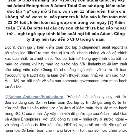
báo cáo khác như Nikola, Lordstown, Clover Health, v.v sẽ hiểu 
gì chúng tôi nói.
– Case Adani Enterprises Group dưới đây có thể nói là rất hay,
điển, “
một siêu phẩm” từ Hindenburg
, làm chúng tôi một phầ
đến case FLC Group đã chính thức bị khởi tố T3/2022 vừa q
chúng tôi đã cảnh báo suốt nhiều năm – từ tận 
(
https://wp.me/pcnhon-jj
) mặt khác lại liên tưởng đến một tập đo
ngành lớn bậc nhứt Việt Nam cũng có thói quen sử dụng các mối
hệ chính trị thân hữu + “lòng yêu nước” hư cấu ra để che giấ
phạm trong quá khứ, che giấu lòng tham & các vấn đề tài chính
hữu của mình…
Luận điểm 1 – Rủi ro kế toán khổng lồ
: Với quy mô hà
trăm tỷ USD và mạng lưới >150 cty con ngoại quốc, ấy 
mà Adani Enterprises & Adani Total Gas sử dụng kiểm 
độc lập “lạ” quy mô tí hon, vỏn vẹn 11 nhân viên, thậm
không hề có website, các partners kí báo cáo kiểm toán
23-24 tuổi, kiểm toán cả group chỉ trong vài ngày (?) K
toán EY & Deloitte tại các cty con khác thì ra báo cáo n
trừ – nghi ngờ quy trình kiểm soát nội bộ của Adani. C
ty thay liên tục đến 5 CFO trong 8 năm.