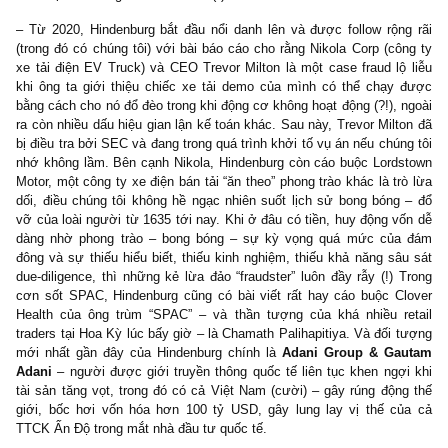
chứng chỉ CFA, 
sau đó làm nhiều v
trong lĩnh 
alternative inves
(đầu tư thay th
phần private equit
động sản/phái sinh khác) rồi tự thành lập Hindenburg Research
chiến lược activist short-selling, với danh mục rất tập trung, đà
sâu vào chỉ vỏn vẹn vài case (<5) trong nhiều năm để sinh lãi cự
từ nỗ lực due-diligence của mình (*)
– Từ 2020, Hindenburg bắt đầu nổi danh lên và được follow rộn
(trong đó có chúng tôi) với bài báo cáo cho rằng Nikola Corp (cô
xe tải điện EV Truck) và CEO Trevor Milton là một case fraud lộ
khi ông ta giới thiệu chiếc xe tải demo của mình có thể chạy
bằng cách cho nó đổ đèo trong khi động cơ không hoạt động (?!), 
ra còn nhiều dấu hiệu gian lận kế toán khác. Sau này, Trevor Milt
bị điều tra bởi SEC và đang trong quá trình khởi tố vụ án nếu chún
nhớ không lầm. Bên cạnh Nikola, Hindenburg còn cáo buộc Lord
Motor, một công ty xe điện bán tải “ăn theo” phong trào khác là tr
dối, điều chúng tôi không hề ngạc nhiên suốt lịch sử bong bóng
vỡ của loài người từ 1635 tới nay. Khi ở đâu có tiền, huy động v