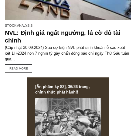
ACCOUNTING RISKS
ACCRUAL BASIS ACCOUNTING
ADANI ENERGIE
ADANI ENTERPRISES
ADANI PORTS
AUDITED REPORTS
CORRUPT
INDEX
FADS FRAUDS FAILURES
FINANCIAL ANALYSIS
FINANCIAL
CROOK
FRAUDULENT CASES
GAUTAM ADANI
HINDENBURG
RESEARCH
INDIA
INDIAN PRIME MINISTER
ISSUE 65
LESSONS FO
VIETNAM
ROCKET VALUATION
SMALL AND UNRELIABLE AUDITORS
VINOD ADANI
TGN_S.A.F.E Team
Đội biên tập S.A.F.E