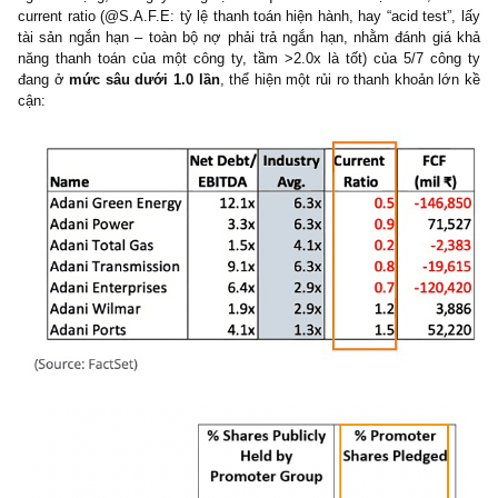
kiểm tra ID thông qua số điện thoại, chúng tôi phát hiện ra ông 
một Executive tại Adani Enterprises.
Luận điểm 3 – Định giá ngất ngưởng, đòn bẩy cao, cur
ratio < 1
: Ngay cả khi bạn bỏ qua luôn bài điều tra củ
chúng tôi, thì nhóm 7 công ty đại chúng niêm yết của A
Group định giá ngất ngưởng từ 5-140x P/S, 20-300x
EV/EBITDA và 35-800x P/E, 5 trên 7 công ty có tỷ lệ th
toán hiện hành “current ratio” <1 lần
@Nathan Anderson/Hindenburg
: “Ngay cả khi bạn bỏ qua to
chứng cứ điều tra trong bài report nầy và chỉ tập trung đúng vào
giá của nhóm công ty niêm yết của Adani Group, không ngoa kh
nhóm công ty đang ở vùng định giá rất xa vời so với giá trị thực.
– Các doanh nghiệp nhóm ngành hạ tầng “infrastructure” thông t
là những ngành rất buồn ngủ, tăng trưởng chậm, vì vậy chỉ xứng
với mức multiples thấp (*) Tuy nhiên, xét về mặt định giá, nhóm
ty của Adani đang được bán ở vùng hoang tưởng có thể nói là ch
hợp với những công ty công nghệ tăng trưởng cao của Hoa Kỳ: