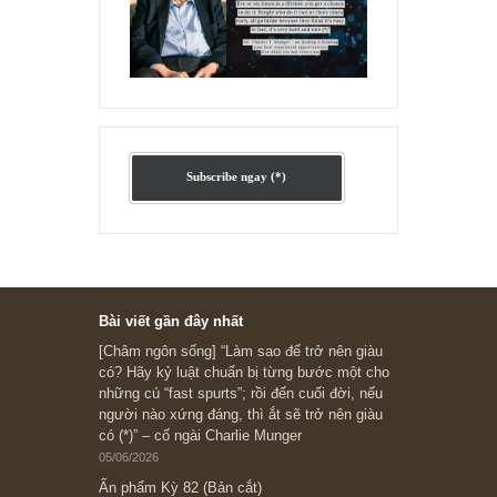
NVL: Định giá ngất ngưởng, lá cờ đỏ tài
chính
(Cập nhật 30.09.2024) Sau sự kiện NVL phát sinh khoản lỗ sau xo
xét 1H-2024 non 7 nghìn tỷ gây chấn động báo chí ngày Thứ Sáu 
qua...
READ MORE
[Ấn phẩm kỳ 82], 36/36 trang,
chính thức phát hành!!