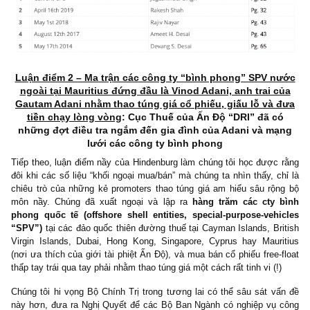
– Các công ty đại chúng khác của tập đoàn như Adani Power 
Adani Tranmission Ltd, Adani Green Energy, ­nơi mà Big-4 Audit 
như Deloitte, Ernst & Young kiểm toán độc lập, thì lại nhận 
kiến kiểm toán ngoại trừ “qualified opinion”
, EY & Deloitte n
nghi ngờ trọng yếu về khả năng kiểm soát tài chính nội bộ của 
nghiệp, một báo cáo soát xét khác thì nghi ngờ cách định ra giá tr
sản của nhà máy điện Mundra, vốn chiếm đến 23% tài sản của cô
con Adani Power Limited, tức hơn 870 triệu USD vì lỗ lũy kế kéo d
– Một câu hỏi được đặt ra là tại sao một tập đoàn khổng lồ với 
bất thường về kế toán như vậy nhưng không một ai dám đặt ra vấ
đó là bởi vì họ đã thay liên tục 5 CFO chỉ trong vỏn vẹn 8 năm, m
cờ đỏ nghiêm trọng trong vấn đề kiểm soát nội bộ (@S.A.F.E: 
thứ quá giống với FLC Group, thật bất ngờ với cty quy mô tr
USD tại Ấn Độ như thế!)