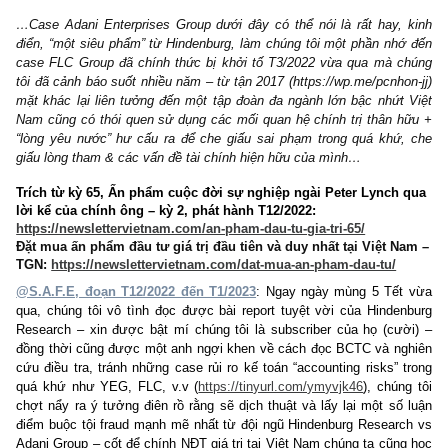
20/11/2023
…
Case Adani Enterprises Group dưới đây có thể nói là rất hay,
điển, “một siêu phẩm” từ Hindenburg, làm chúng tôi một phần nh
case FLC Group đã chính thức bị khởi tố T3/2022 vừa qua mà 
tôi đã cảnh báo suốt nhiều năm – từ tận 2017 (https://wp.me/pcnho
mặt khác lại liên tưởng đến một tập đoàn đa ngành lớn bậc nhứt
Nam cũng có thói quen sử dụng các mối quan hệ chính trị thân 
“lòng yêu nước” hư cấu ra để che giấu sai phạm trong quá khứ
giấu lòng tham & các vấn đề tài chính hiện hữu của mình…
Trích từ
kỳ 65, Ấn phẩm cuộc đời sự nghiệp ngài Peter Lynch
lời kể của chính ông – kỳ 2, phát hành T12/2022:
https://newslettervietnam.com/an-pham-dau-tu-gia-tri-65/
Đặt mua ấn phẩm đầu tư giá trị đầu tiên và duy nhất tại Việt 
TGN:
https://newslettervietnam.com/dat-mua-an-pham-dau-tu/
@S.A.F.E, đoạn T12/2022 đến T1/2023
: Ngay ngày mùng 5 Tế
qua, chúng tôi vô tình đọc được bài report tuyệt vời của Hinde
Research – xin được bật mí chúng tôi là subscriber của họ (cư
đồng thời cũng được một anh ngợi khen về cách đọc BCTC và n