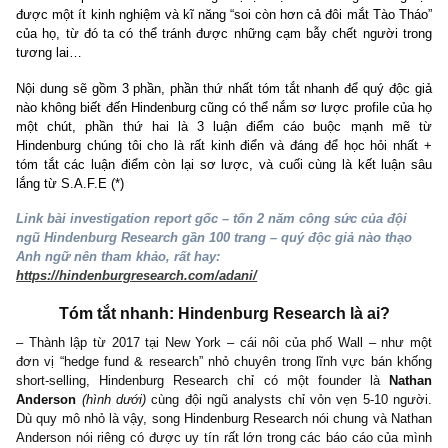
cứu điều tra, tránh những case rủi ro kế toán “accounting risks” 
quá khứ như YEG, FLC, v.v (
https://tinyurl.com/ymyvjk46
), chú
chợt nẩy ra ý tưởng điên rồ rằng sẽ dịch thuật và lấy lại một số
điểm buộc tội fraud mạnh mẽ nhất từ đội ngũ Hindenburg Resear
Adani Group – cốt để chính NĐT giá trị tại Việt Nam chúng ta cũn
được một ít kinh nghiệm và kĩ năng “soi còn hơn cả đôi mắt Tào 
của họ, từ đó ta có thể tránh được những cạm bẫy chết người 
tương lai…
Nội dung sẽ gồm 3 phần, phần thứ nhất tóm tắt nhanh để quý độ
nào không biết đến Hindenburg cũng có thể nắm sơ lược profile c
một chút, phần thứ hai là 3 luận điểm cáo buộc mạnh m
Hindenburg chúng tôi cho là rất kinh điển và đáng để học hỏi n
tóm tắt các luận điểm còn lại sơ lược, và cuối cùng là kết luậ
lắng từ S.A.F.E (*)
Link bài investigation report gốc – tốn 2 năm công sức của độ
ngũ Hindenburg Research gần 100 trang – quý độc giả nào th
Anh ngữ nên tham khảo, rất hay:
https://hindenburgresearch.com/adani/
Tóm tắt nhanh: Hindenburg Research là ai?