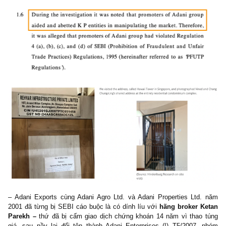
Chang Chung-Ling, gốc Hong Kong, cũng là một đối tượng liên
khác khi mà công ty của hắn của share chung địa chỉ với Vinod A
Hắn ta cũng đã bị Cục Thuế DRI của Ấn Độ điều tra về các mô
lừa đảo, trốn thuế, rửa tiền. Các công ty bình phong dưới đây 
hề có websites, không hề có địa chỉ nào cụ thể ngoài các hộp th
hình” tại Mauritius.
– Sau khi phỏng vấn các cựu nhân viên brokers và traders củ
stock-parking entities cho các công ty bình phong, bao gồm
Capital Plc
,
Cresta, Albula, APMS, Vespera, LTS Investment Fund
chúng tôi phát hiện được mối liên hệ lớn giữa các công ty nà
nguồn tiền từ Adani Group. Chúng hoạt động theo mô hình P-Not
không phải quỹ đầu tư thông thường. 99% tài sản của các fund
tại Mauritius đều đổ vào cổ phiếu của Adani nhằm để lách luậ
SEBI (Ủy ban chứng khoán Ấn Độ) với quy định 25% nắm gi
chúng public shareholdings để được niêm yết. Những quan chứ
SEBI biết nhưng họ làm lơ. Cổ phiếu của Adani Enterprises tăn
hàng chục lần trong vỏn vẹn vài năm từ 2019 -> 2022 (
hình dưới
).