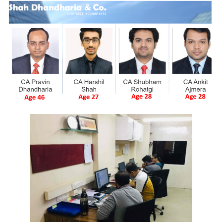
cũng xấp xỉ 52 tỷ USD vậy, tổng ~100 tỷ USD trước khi sụt giả
2023).
– Theo dữ liệu về nhân sự của firm này năm 2020 lúc chúng tôi
tra, hãng kiểm toán Shah Dhandharia chỉ có 4 partners, và 7 nhân
phụ tá, hầu hết trong số họ đều không đủ năng lực để kiểm toán 
giàu có & quyền lực nhất Ấn Độ như vậy. Những partners kí bá
kiểm toán trên BCTC công khai ra công chúng chỉ mới 23-24 tuổ
thời điểm Adani niêm yết trên sàn năm 2017-2018, bây giờ họ
mới đạt 27-28 tuổi
(hình dưới).
– Shah Dhandharia chỉ hoạt động ở một office rất nhỏ ở thị
Ahmedabad, trả vỏn vẹn 435 USD/tháng tiền thuê văn phòng, th
liệu của Cục Doanh Nghiệp Ấn Độ.
– Ngoài khách hàng khổng lồ là Adani, hãng kiểm toán này không 
khách hàng nào lớn khác, ngoài một penny stock là Globe Text
thứ chỉ có vốn hóa thị trường ~7.8 triệu USD.