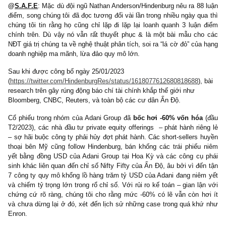
– Ngoài việc vay của khối doanh nghiệp Adani, các promoters 
túng giá) cho cổ phiếu của Adani cũng sử dụng phần lớn cổ phiế
tập đoàn làm tài sản đảm bảo để vay margin. Phía trên là bảng
tổng hợp lượng shares pledged cho các ngân hàng/investment b
Chúng tôi nghi ngờ ngoài những thông tin công khai kể trên,
shadow-banking đứng sau Adani còn lớn hơn rất nhiều với hoạt
vay mượn của các công ty bình phong quốc tế và vay tín chấp kh
Tóm tắt các luận điểm khác
– Công ty sử dụng >6,000 giao dịch bên liên quan (related 