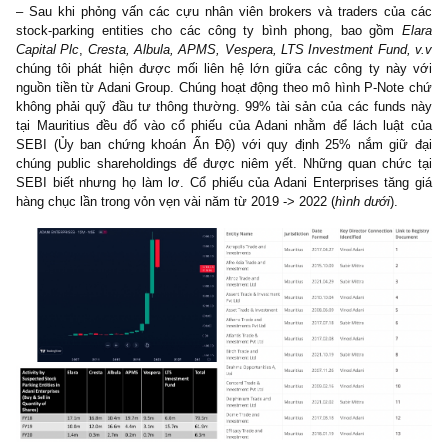
(nơi ưa thích của giới tài phiệt Ấn Độ), và mua bán cổ phiếu free-
thấp tay trái qua tay phải nhằm thao túng giá một cách rất tinh vi (!
Chúng tôi hi vọng Bộ Chính Trị trong tương lai có thể sâu sát v
này hơn, đưa ra Nghị Quyết để các Bộ Ban Ngành có nghiệp vụ
nghệ cao & tài chính như Bộ Công An phối hợp Bộ Tài Chính – Ủ
Chứng khoán, Tổng cục Tình báo, Cục Quản lý Xuất nhập cảnh c
chính thức theo dõi, điều tra sâu rộng, khởi tố, triệt hạ được cá
thao túng giá tinh vi tương tự tại Việt Nam. Nếu như Hinde
Research với đội ngũ chỉ non 5-10 người cũng có thể download tài
và vẽ ra một mạng lưới rõ ràng như vậy, thì tại sao chúng ta 
làm được?
@Nathan Anderson/Hindenburg
: “Sau khi download toà
catalogue sổ lưu ký hàng triệu DN của Mauritius, đã rõ ràng với 
tôi rằng sự dính dáng của
Vinod Adani
(@S.A.F.E: anh trai ruộ
Gautam Adani) đối với hàng loạt các công ty bình phong quốc t
Adani Group là rất lớn.
– Ở dưới đây chúng tôi liệt kê ra được ít nhất 38 entities được l
bởi Vinod Adani, trong đó bao gồm một tay chơi khác là Subir Mi
người theo hồ sơ LinkedIn của anh ta là head của Adani Family Of