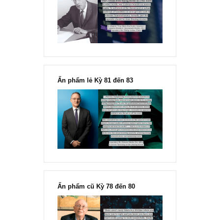
case IPO điên rồ giữa bong bóng dot-c
1990s, kỳ 1
@S.A.F.E, đăng lại T3/2025: “……Nhìn diễn biến thị trường tài ch
quốc tế với sự sụt giảm nghiêm trọng của những cổ...
READ MORE
STOCK ANALYSIS