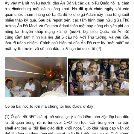
transactions) mỗi năm để giấu lỗ, đẩy nợ vay đi.
– Rajesh Adani, từng là một executive trong Adani Group và là em
ruột của Gautam Adani, đã từng bị Cục Thuế Ấn Độ DRI điều tr
chủ mưu trong vụ án rửa tiền và gian lận buôn bán kim cương
đoạn 2004-2005. 18/22 vị trí quan trọng nhất trong tập đoàn đ
người có họ Adani, nhiều cựu nhân viên cho rằng Gautam điều
tựa như “family business”.
– Gautam Adani mặc dù tự nhận mình luôn lắng nghe lời chỉ trích
dùng mối quan hệ chính trị thân hữu của mình để bắt bớ, tống
hoặc gây sức ép cực lớn lên các phóng viên điều tra, các kênh
xã hội hoặc bất cứ cư dân Ấn Độ nào dám đưa ra quan điểm trái c
dù xác đáng và không vô căn cứ (@S.A.F.E:
sao chúng tôi
quen quen thế nhỉ, cười lớn
).
– Chúng tôi tin rằng Adani Group đang thực hiện một trò lừa đảo
ban ngày lớn nhất thế kỉ đơn thuần bởi vì các nhà đầu tư, nhà bá
dân và ngay cả chính trị gia cũng không ai dám lên tiếng vì sợ b
đũa.