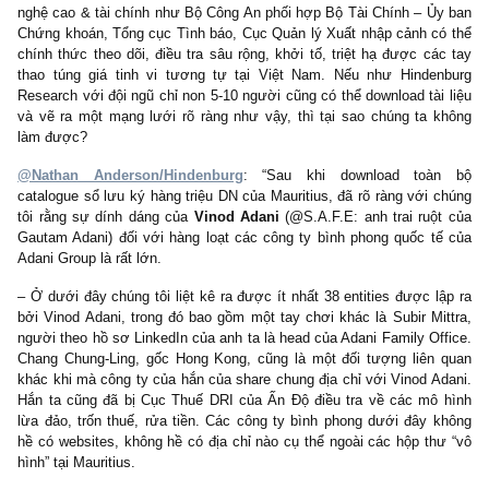
Luận điểm 2 – Ma trận các công ty “bình phong” SPV 
ngoài tại Mauritius đứng đầu là Vinod Adani, anh trai 
Gautam Adani nhằm thao túng giá cổ phiếu, giấu lỗ và
tiền chạy lòng vòng
: Cục Thuế của Ấn Độ “DRI” đã c
những đợt điều tra ngắm đến gia đình của Adani và m
lưới các công ty bình phong
Tiếp theo, luận điểm nầy của Hindenburg làm chúng tôi học được
đôi khi các số liệu “khối ngoại mua/bán” mà chúng ta nhìn thấy, c
chiêu trò của những kẻ promoters thao túng giá am hiểu sâu rộ
môn nầy. Chúng đã xuất ngoại và lập ra
hàng trăm các cty
phong quốc tế (offshore shell entities, special-purpose-veh
“SPV”)
tại các đảo quốc thiên đường thuế tại Cayman Islands, Br
Virgin Islands, Dubai, Hong Kong, Singapore, Cyprus hay Maur