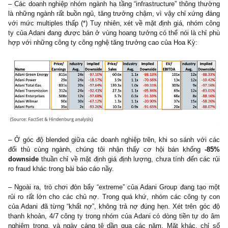
– Adani Exports cùng Adani Agro Ltd. và Adani Properties Ltd
2001 đã từng bị SEBI cáo buộc là có dính líu với
hãng broker
Parekh –
thứ đã bị cấm giao dịch chứng khoán 14 năm vì thao
giá, sau nầy lại đổi tên thành Adani Enterprises (!) T5/2007,
công ty con trong tập đoàn của Adani trên đã bị SEBI phạt v
giao dịch trong 2 năm. Link:
https://tinyurl.com/545x9ywt
.
– Ngoài mục đích thao túng giá, các công ty bình phong của 
Group tại nước ngoài thông qua sự chỉ đạo của Vinod Adani c
mục đích chuyển lỗ, làm cho earnings của tập đoàn trông đẹp
giấu các khoản nợ vay, chuyển tiền lòng vòng để “tăng vốn ảo”. 
tôi đã đi thăm một trong số những công ty đó tại và nhận ra văn 
không hoạt động, người liên lạc là Jignesh Desai, sau khi đào sâ