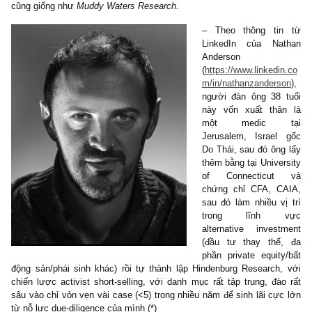
– Thành lập từ 2017 tại New York – cái nôi của phố Wall – nh
đơn vị “hedge fund & research” nhỏ chuyên trong lĩnh vực bán 
short-selling, Hindenburg Research chỉ có một founder là
Na
Anderson
(hình dưới)
cùng đội ngũ analysts chỉ vỏn vẹn 5-10 n
Dù quy mô nhỏ là vậy, song Hindenburg Research nói chung và N
Anderson nói riêng có được uy tín rất lớn trong các báo cáo của
cũng giống như
Muddy Waters Research.
– Theo thông ti
LinkedIn của Na
Anderson
(
https://www.linked
m/in/nathanzander
người đàn ông 38
này vốn xuất th
một medic 
Jerusalem, Israe
Do Thái, sau đó ôn
thêm bằng tại Unive
of Connecticu