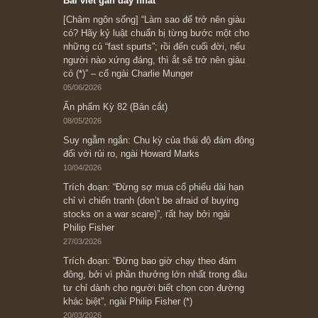
Subscribe ngay (*)
Bài viết gần đây nhất
[Châm ngôn sống] “Làm sao để trở nên giàu
có? Hãy kỷ luật chuẩn bị từng bước một cho
những cú “fast spurts”; rồi đến cuối đời, nếu
người nào xứng đáng, thì ắt sẽ trở nên giàu
có (*)” – cố ngài Charlie Munger
05/06/2026
Ấn phẩm Kỳ 82 (Bản cắt)
08/05/2026
Suy ngẫm ngắn: Chu kỳ của thái độ đám đông
đối với rủi ro, ngài Howard Marks