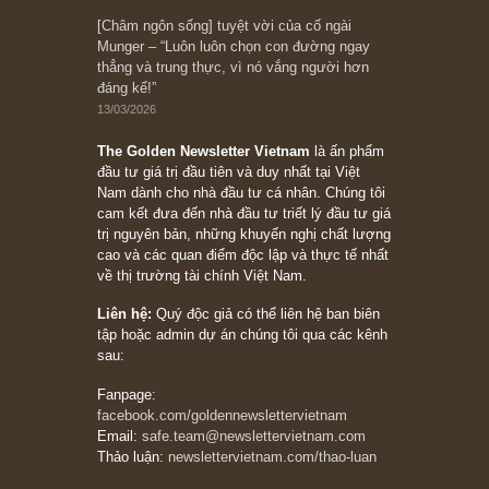
10/04/2026
Trích đoạn: “Đừng sợ mua cổ phiếu dài hạn
chỉ vì chiến tranh (don’t be afraid of buying
stocks on a war scare)”, rất hay bởi ngài
Philip Fisher
27/03/2026
Trích đoạn: “Đừng bao giờ chạy theo đám
đông, bởi vì phần thưởng lớn nhất trong đầu
tư chỉ dành cho người biết chọn con đường
khác biệt”, ngài Philip Fisher (*)
20/03/2026
[Châm ngôn sống] tuyệt vời của cố ngài
Munger – “Luôn luôn chọn con đường ngay
thẳng và trung thực, vì nó vắng người hơn
đáng kể!”
13/03/2026
The Golden Newsletter Vietnam
là ấn phẩm
đầu tư giá trị đầu tiên và duy nhất tại Việt
Nam dành cho nhà đầu tư cá nhân. Chúng tôi