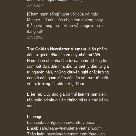
đối với rủi ro, ngài Howard Marks
10/04/2026
Trích đoạn: “Đừng sợ mua cổ phiếu dài hạn
chỉ vì chiến tranh (don’t be afraid of buying
stocks on a war scare)”, rất hay bởi ngài
Philip Fisher
27/03/2026
Trích đoạn: “Đừng bao giờ chạy theo đám
đông, bởi vì phần thưởng lớn nhất trong đầu
tư chỉ dành cho người biết chọn con đường
khác biệt”, ngài Philip Fisher (*)
20/03/2026
[Châm ngôn sống] tuyệt vời của cố ngài
Munger – “Luôn luôn chọn con đường ngay
thẳng và trung thực, vì nó vắng người hơn
đáng kể!”
13/03/2026
The Golden Newsletter Vietnam
là ấn phẩm