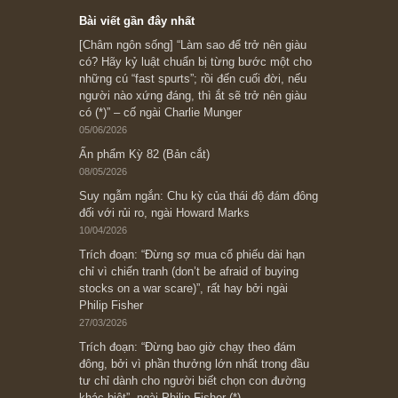
Subscribe ngay (*)
Bài viết gần đây nhất
[Châm ngôn sống] “Làm sao để trở nên giàu
có? Hãy kỷ luật chuẩn bị từng bước một cho
những cú “fast spurts”; rồi đến cuối đời, nếu
người nào xứng đáng, thì ắt sẽ trở nên giàu
có (*)” – cố ngài Charlie Munger
05/06/2026
Ấn phẩm Kỳ 82 (Bản cắt)
08/05/2026
Suy ngẫm ngắn: Chu kỳ của thái độ đám đông