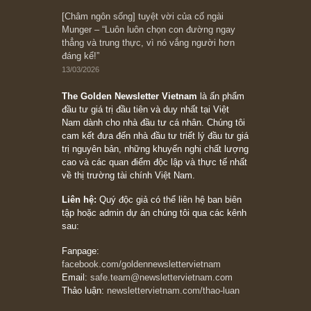
10/04/2026
Trích đoạn: “Đừng sợ mua cổ phiếu dài hạn
chỉ vì chiến tranh (don’t be afraid of buying
stocks on a war scare)”, rất hay bởi ngài
Philip Fisher
27/03/2026
Trích đoạn: “Đừng bao giờ chạy theo đám
đông, bởi vì phần thưởng lớn nhất trong đầu
tư chỉ dành cho người biết chọn con đường
khác biệt”, ngài Philip Fisher (*)
20/03/2026
[Châm ngôn sống] tuyệt vời của cố ngài
Munger – “Luôn luôn chọn con đường ngay
thẳng và trung thực, vì nó vắng người hơn
đáng kể!”
13/03/2026
The Golden Newsletter Vietnam
là ấn phẩm
đầu tư giá trị đầu tiên và duy nhất tại Việt
Nam dành cho nhà đầu tư cá nhân. Chúng tôi