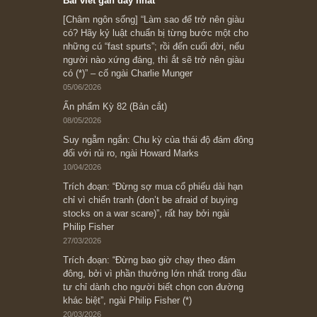
Subscribe ngay (*)
Bài viết gần đây nhất
[Châm ngôn sống] “Làm sao để trở nên giàu
có? Hãy kỷ luật chuẩn bị từng bước một cho
những cú “fast spurts”; rồi đến cuối đời, nếu
người nào xứng đáng, thì ắt sẽ trở nên giàu
có (*)” – cố ngài Charlie Munger
05/06/2026
Ấn phẩm Kỳ 82 (Bản cắt)
08/05/2026
Suy ngẫm ngắn: Chu kỳ của thái độ đám đông
đối với rủi ro, ngài Howard Marks