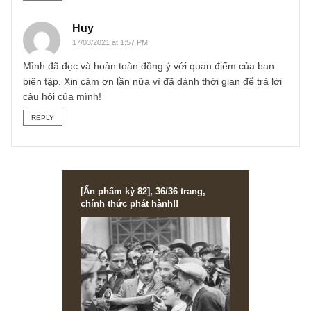
TGN_S.A.F.E Team
15/03/2021 at 4:02 PM
Vâng chào anh, cám ơn lời chúc của anh, chúng tôi đã trả
lời lần lượt các câu hỏi trong mục Q&A with S.A.F.E của ấ
phẩm 44 vừa qua.
Anh có thể xem lại ấn phẩm 44 vừa qua để đọc câu trả lời
của chúng tôi và đặt thêm nếu được nhé. Mong anh thông
cảm kể từ 2020 chúng tôi không còn trả lời các câu hỏi về
cổ phiếu công khai trên website nữa…
S.A.F.E
REPLY
Huy
17/03/2021 at 1:57 PM
Mình đã đọc và hoàn toàn đồng ý với quan điểm của ban
biên tập. Xin cảm ơn lần nữa vì đã dành thời gian để trả lờ