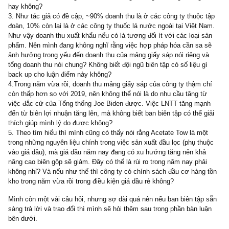
được? Điều này liệu có phải không? vậy nên mình muốn hỏi lại vi
tác giả nói “dòng tiền chi cho hoạt động đầu tư trong giai đoạn 3 
tới là bằng 0” là fact hay opinion?
2. Xuất khẩu thuốc lá trong những năm trước có tốc độ tăng trưở
tốt, nhưng liệu có thể giữ được mức tăng trưởng đó trong tương l
hay không?
3. Như tác giả có đề cập, ~90% doanh thu là ở các công ty thuộc 
đoàn, 10% còn lại là ở các công ty thuốc lá nước ngoài tại Việt N
Như vậy doanh thu xuất khẩu nếu có là tương đối ít với các loại 
phẩm. Nên mình đang không nghĩ rằng việc hợp pháp hóa cần sa 
ảnh hưởng trọng yếu đến doanh thu của mảng giấy sáp nói riêng v
tổng doanh thu nói chung? Không biết đội ngũ biên tập có số liệu g
back up cho luận điểm này không?
4.Trong năm vừa rồi, doanh thu mảng giấy sáp của công ty thậm c
còn thấp hơn so với 2019, nên không thể nói là do nhu cầu tăng t
việc đắc cử của Tổng thống Joe Biden được. Việc LNTT tăng mạ
đến từ biên lợi nhuận tăng lên, mà không biết ban biên tập có thể g
thích giúp mình lý do được không?
5. Theo tìm hiểu thì mình cũng có thấy nói rằng Acetate Tow là mộ
trong những nguyên liệu chính trong việc sản xuất đầu lọc (phụ th
vào giá dầu), mà giá dầu năm nay đang có xu hướng tăng nên khả