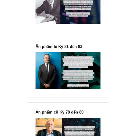
Chu kỳ trong thái độ của đám
đông đối với rủi ro, Ngài Howard
Marks
“Đừng sợ mua cổ phiếu dài hạn
chỉ vì chiến tranh”, ngài Philip
Fisher