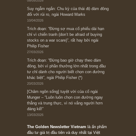
Subscribe ngay (*)
Bài viết gần đây nhất
[Châm ngôn sống] “Làm sao để trở nên giàu
có? Hãy kỷ luật chuẩn bị từng bước một cho
những cú “fast spurts”; rồi đến cuối đời, nếu
người nào xứng đáng, thì ắt sẽ trở nên giàu
có (*)” – cố ngài Charlie Munger
05/06/2026