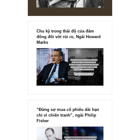
câu hỏi của mình!
REPLY
[Ấn phẩm kỳ 82], 36/36 trang,
chính thức phát hành!!