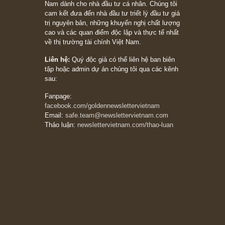
Ấn phẩm Kỳ 82 (Bản cắt)
08/05/2026
Suy ngẫm ngắn: Chu kỳ của thái độ đám đông
đối với rủi ro, ngài Howard Marks
10/04/2026
Trích đoạn: “Đừng sợ mua cổ phiếu dài hạn
chỉ vì chiến tranh (don’t be afraid of buying
stocks on a war scare)”, rất hay bởi ngài
Philip Fisher
27/03/2026
Trích đoạn: “Đừng bao giờ chạy theo đám
đông, bởi vì phần thưởng lớn nhất trong đầu
tư chỉ dành cho người biết chọn con đường
khác biệt”, ngài Philip Fisher (*)
20/03/2026
[Châm ngôn sống] tuyệt vời của cố ngài
Munger – “Luôn luôn chọn con đường ngay
thẳng và trung thực, vì nó vắng người hơn