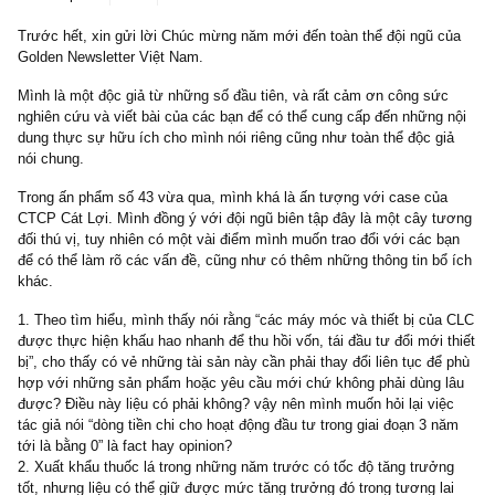
2 replies
23/02/2021
Trước hết, xin gửi lời Chúc mừng năm mới đến toàn thể đội ngũ 
Golden Newsletter Việt Nam.
Mình là một độc giả từ những số đầu tiên, và rất cảm ơn công sứ
nghiên cứu và viết bài của các bạn để có thể cung cấp đến những
dung thực sự hữu ích cho mình nói riêng cũng như toàn thể độc g
nói chung.
Trong ấn phẩm số 43 vừa qua, mình khá là ấn tượng với case củ
CTCP Cát Lợi. Mình đồng ý với đội ngũ biên tập đây là một cây t
đối thú vị, tuy nhiên có một vài điểm mình muốn trao đổi với các 
để có thể làm rõ các vấn đề, cũng như có thêm những thông tin bổ
khác.
1. Theo tìm hiểu, mình thấy nói rằng “các máy móc và thiết bị củ
được thực hiện khấu hao nhanh để thu hồi vốn, tái đầu tư đổi mới 
bị”, cho thấy có vẻ những tài sản này cần phải thay đổi liên tục để
hợp với những sản phẩm hoặc yêu cầu mới chứ không phải dùng 