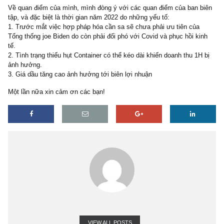
năng cao biên gộp sẽ giảm. Đây có thể là rùi ro trong năm nay phả
không nhỉ? Và nếu như thế thì công ty có chính sách đầu cơ hàng
kho trong năm vừa rồi trong điều kiện giá dầu rẻ không?
Mình còn một vài câu hỏi, nhưng sợ dài quá nên nếu ban biên tập
sàng trả lời và trao đổi thì mình sẽ hỏi thêm sau trong phần bàn lu
bên dưới.
Về quan điểm của mình, mình đòng ý với các quan điểm của ban 
tập, và đặc biệt là thời gian năm 2022 do những yếu tố:
1. Trước mắt việc hợp pháp hóa cần sa sẽ chưa phải ưu tiên của
Tổng thống joe Biden do còn phải đối phó với Covid và phục hồi k
tế.
2. Tình trạng thiếu hụt Container có thể kéo dài khiến doanh thu 1H
ảnh hưởng.
3. Giá dầu tăng cao ảnh hưởng tới biên lợi nhuận
Một lần nữa xin cảm ơn các bạn!