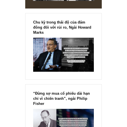
chắc phải tầm 5-10 tỷ đô mới ảnh hưởng được kết quả củ
toàn doanh nghiệp.
REPLY
[Ấn phẩm kỳ 82], 36/36 trang,
chính thức phát hành!!