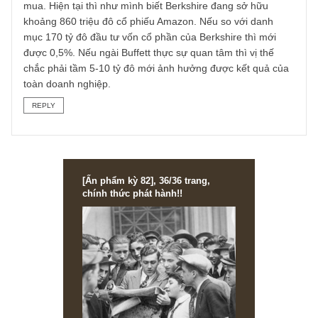
doanh nghiệp bạn thực sự hiểu và với một cái giá hợp lý. 
dù có biện hộ thế nào thì đầu tư giá trị cuối cùng chỉ là
những vụ cá cược mà tỷ lệ risk/reward mà chúng ta nghĩ l
sẽ thuận lợi, chả ai có thể đảm bảo đúng được cả, thậm c
bản thân chủ doanh nghiệp đôi khi cũng không ước lượng
được đâu mới là giá trị nội tại của DN. Vậy thì một cá nhâ
có thể sai trong một vài trường hợp có là gì? Nếu anh the
dõi và tìm hiểu về ngài Buffett thì ông cũng có đầy những l
sai mà những cổ phiếu ông tin là đầu tư giá trị, gần nhất l
IBM và Kraft Henzt – toàn thương vụ tỷ đô. Nhưng có sao
đâu, toàn thể danh mục ông vẫn đúng, Berkshire vẫn là tậ
đoàn hàng đầu thế giới.
Vị thế Amazon không phải do ngài Buffett và Munger mở
mà là 2 cộng sự của ông là Ted Weschler và Todd Combs
mua. Hiện tại thì như mình biết Berkshire đang sở hữu
khoảng 860 triệu đô cổ phiếu Amazon. Nếu so với danh
mục 170 tỷ đô đầu tư vốn cổ phần của Berkshire thì mới
được 0,5%. Nếu ngài Buffett thực sự quan tâm thì vị thế