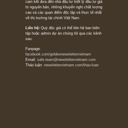
có (*)” – cố ngài Charlie Munger
05/06/2026
Ấn phẩm Kỳ 82 (Bản cắt)
08/05/2026
Suy ngẫm ngắn: Chu kỳ của thái độ đám đông
đối với rủi ro, ngài Howard Marks
10/04/2026
Trích đoạn: “Đừng sợ mua cổ phiếu dài hạn
chỉ vì chiến tranh (don’t be afraid of buying
stocks on a war scare)”, rất hay bởi ngài
Philip Fisher
27/03/2026
Trích đoạn: “Đừng bao giờ chạy theo đám
đông, bởi vì phần thưởng lớn nhất trong đầu
tư chỉ dành cho người biết chọn con đường
khác biệt”, ngài Philip Fisher (*)
20/03/2026
[Châm ngôn sống] tuyệt vời của cố ngài
Munger – “Luôn luôn chọn con đường ngay