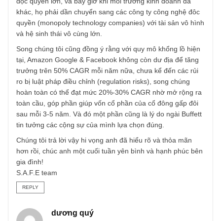
lý như ngài Chris Davis song vẫn tuân thủ các phương ph
đầu tư giá trị…
Không biết đến đây anh hiểu ý chúng tôi chưa anh nhỉ? N
ngài Munger đã từng trả lời phỏng vấn trong đại hội
Berkshire 2018 trước, ông cho rằng mọi người đang lầm l
giữa triết lý đầu tư giá trị (value investment philosophy) và
các khu vực cơ hội đầu tư (fishing areas). Cách đây vài
chục năm, “fishing area” của Buffett là các mẩu xì gà hút
dở, sau đó là các công ty tiêu dùng và các công ty có lợi t
độc quyền lớn, và bây giờ khi môi trường kinh doanh đã
khác, họ phải dần chuyển sang các công ty công nghệ đô
quyền (monopoly technology companies) với tài sản vô hì
và hệ sinh thái vô cùng lớn.
Song chúng tôi cũng đồng ý rằng với quy mô khổng lồ hiệ
tại, Amazon Google & Facebook không còn dư địa để tăn
trưởng trên 50% CAGR mỗi năm nữa, chưa kể đến các rủi
ro bị luật pháp điều chỉnh (regulation risks), song chúng