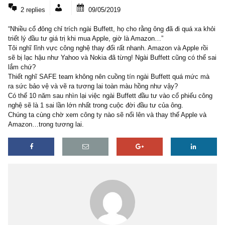
2 COMMENTS
2 replies
09/05/2019
“Nhiều cổ đông chỉ trích ngài Buffett, họ cho rằng ông đã đi quá xa
triết lý đầu tư giá trị khi mua Apple, giờ là Amazon…”
Tôi nghĩ lĩnh vực công nghệ thay đổi rất nhanh. Amazon và Apple r
sẽ bị lạc hậu như Yahoo và Nokia đã từng! Ngài Buffett cũng có th
lắm chứ?
Thiết nghĩ SAFE team không nên cuồng tín ngài Buffett quá mức
ra sức bảo vệ và vẽ ra tương lai toàn màu hồng như vậy?
Có thể 10 năm sau nhìn lại việc ngài Buffett đầu tư vào cổ phiếu 
nghệ sẽ là 1 sai lần lớn nhất trong cuộc đời đầu tư của ông.
Chúng ta cùng chờ xem công ty nào sẽ nổi lên và thay thế Apple 
Amazon…trong tương lai.