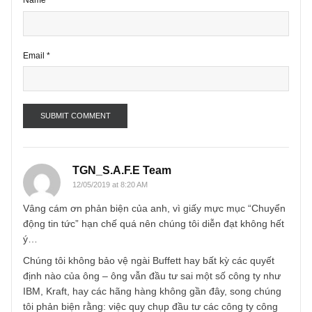
Name
*
Email
*
TGN_S.A.F.E Team
12/05/2019 at 8:20 AM