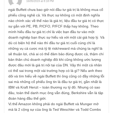
hoàn toàn có thể đạt mức 20%-30% CAGR nhờ mở rộng r
toàn cầu, góp phần giúp vốn cổ phần của cổ đông gấp đôi
sau mỗi 3-5 năm. Và đó một phần cũng là lý do ngài Buffet
tin tưởng các cộng sự của mình lựa chọn đúng.
Chúng tôi trả lời vậy hi vọng anh đã hiểu rõ và thỏa mãn
hơn rồi, chúc anh một cuối tuần yên bình và hạnh phúc b
gia đình!
S.A.F.E team
REPLY
dương quý
16/05/2019 at 8:18 PM
ngài Buffett chưa bao giờ nói đầu tư giá trị là không mua c
phiếu công nghệ cả. Và thực sự không có một định nghĩa
nào chính xác về thế nào là giá trị, liệu đầu tư giá trị có th
sự gắn với PE, PB, P/CFO, P/FCF thấp hay không. Theo
mình hiểu đầu tư giá trị chỉ là việc bạn đầu tư vào một