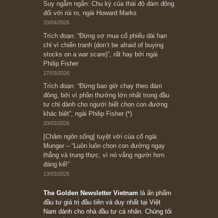
Subscribe ngay (*)
Bài viết gần đây nhất
[Châm ngôn sống] “Làm sao để trở nên giàu
có? Hãy kỷ luật chuẩn bị từng bước một cho
những cú “fast spurts”; rồi đến cuối đời, nếu
người nào xứng đáng, thì ắt sẽ trở nên giàu