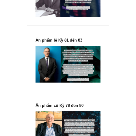
Chu kỳ trong thái độ của đám
đông đối với rủi ro, Ngài Howard
Marks
“Đừng sợ mua cổ phiếu dài hạn
chỉ vì chiến tranh”, ngài Philip
Fisher