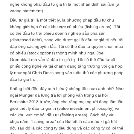
Vâng cám ơn phản biện của anh, vì giấy mực mục “Chuy
động tin tức” hạn chế quá nên chúng tôi diễn đạt không hế
ý…
Chúng tôi không bảo vệ ngài Buffett hay bất kỳ các quyết
định nào của ông – ông vẫn đầu tư sai một số công ty nh
IBM, Kraft, hay các hãng hàng không gần đây, song chún
tôi phản biện rằng: việc quy chụp đầu tư các công ty công
nghệ không phải đầu tư giá trị là một nhận định sai lầm (a
wrong statement).
Đầu tư giá trị là một triết lý, là phương pháp đầu tư chứ
không giới hạn ở các khu vực cổ phiếu (fishing areas). Tôi
có thể đầu tư trái phiếu doanh nghiệp sắp phá sản
(distressed debt), song vẫn được gọi là đầu tư giá trị nếu t
đáp ứng các nguyên tắc. Tôi có thể đầu tư quyền chọn m
cổ phiếu (stock options) thông minh như ngài Joel
Greenblatt mà vẫn là đầu tư giá trị. Tôi có thể đầu tư cổ
phiếu công nghệ và tài chánh đang tăng trưởng với giá h