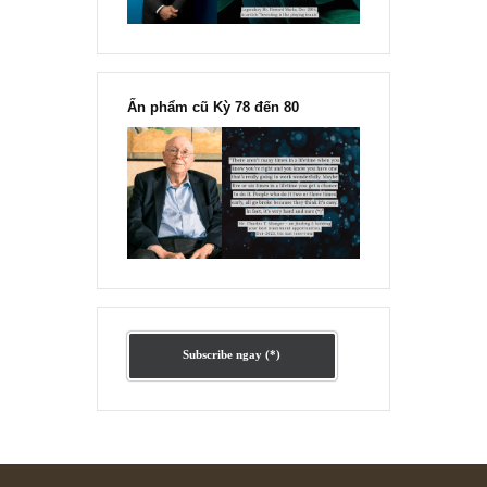
chỉ vì chiến tranh”, ngài Philip
Fisher
Ấn phẩm lẻ Kỳ 81 đến 83