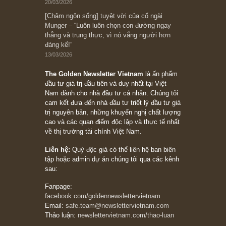
Bài viết gần đây nhất
[Châm ngôn sống] “Làm sao để trở nên giàu
có? Hãy kỷ luật chuẩn bị từng bước một cho
những cú “fast spurts”; rồi đến cuối đời, nếu
người nào xứng đáng, thì ắt sẽ trở nên giàu
có (*)” – cố ngài Charlie Munger
05/06/2026
Ấn phẩm Kỳ 82 (Bản cắt)
08/05/2026
Suy ngẫm ngắn: Chu kỳ của thái độ đám đông
đối với rủi ro, ngài Howard Marks
10/04/2026
Trích đoạn: “Đừng sợ mua cổ phiếu dài hạn
chỉ vì chiến tranh (don’t be afraid of buying
stocks on a war scare)”, rất hay bởi ngài
Philip Fisher
27/03/2026
Trích đoạn: “Đừng bao giờ chạy theo đám
đông, bởi vì phần thưởng lớn nhất trong đầu