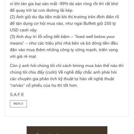
(1) Đừng bao giờ vay nợ margin, cái nầy chúng tôi nói nhi
rồi nhưng chẳng ai tin cả – cho đến khi họ tán gia bại sả
Ngài Franklin nói những người khôn ngoan không bao giờ
đợi học từ sai lầm của mình mà nên học từ người khác. Bở
vì khi tán gia bại sản mất -99% tài sản ròng rồi thì rất khó
để quay trở lại con đường lãi kép.
(2) Anh giữ dư địa tiền mặt khi thị trường trên đỉnh điên rồ
để tận dụng cơ hội mua vào, như ngài Buffett giữ 150 tỷ
USD cash vậy.
(3) Anh duy trì lối sống tiết kiệm – “lived well below your
means” – như các triệu phú nhà bên và bỏ dòng tiền đều
đặn vào mua thêm những công ty vững mạnh, triển vọng