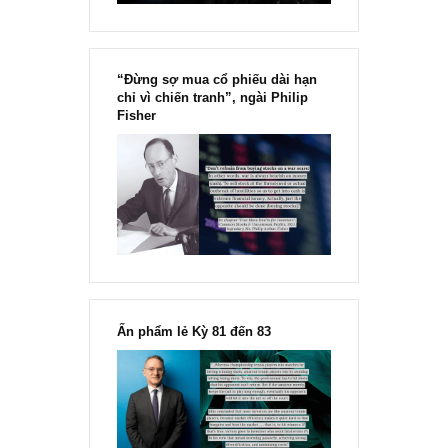
Chu kỳ trong thái độ của đám
đông đối với rủi ro, Ngài Howard
Marks
“Đừng sợ mua cổ phiếu dài hạn