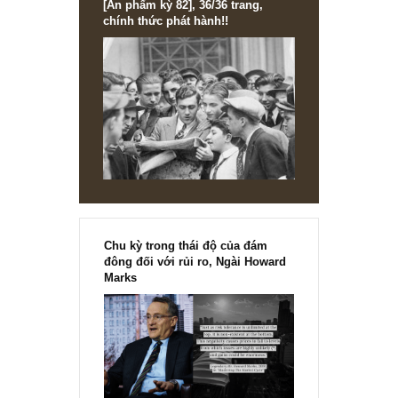
với giá rẻ mạt.
Còn ý anh hỏi chúng tôi chỉ cách timing mua bán thế nào t
chúng tôi chịu đấy (cười) Về nghề đấy chắc anh phải hỏi
các chuyên gia phân tích kỹ thuật tự hào về nghệ thuật
“ra/vào” cổ phiếu của họ thì tốt hơn.
S.A.F.E
REPLY
[Ấn phẩm kỳ 82], 36/36 trang,
chính thức phát hành!!