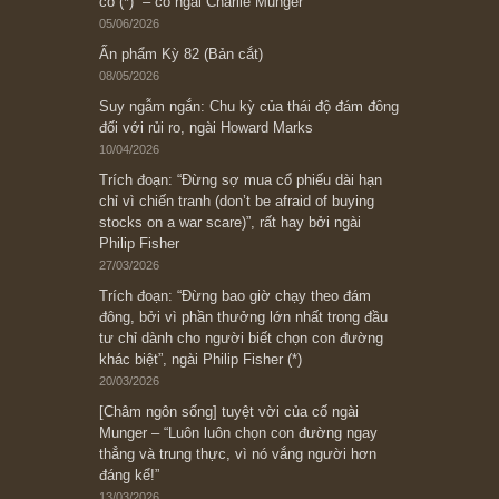
Subscribe ngay (*)
Bài viết gần đây nhất
[Châm ngôn sống] “Làm sao để trở nên giàu
có? Hãy kỷ luật chuẩn bị từng bước một cho
những cú “fast spurts”; rồi đến cuối đời, nếu
người nào xứng đáng, thì ắt sẽ trở nên giàu
có (*)” – cố ngài Charlie Munger
05/06/2026