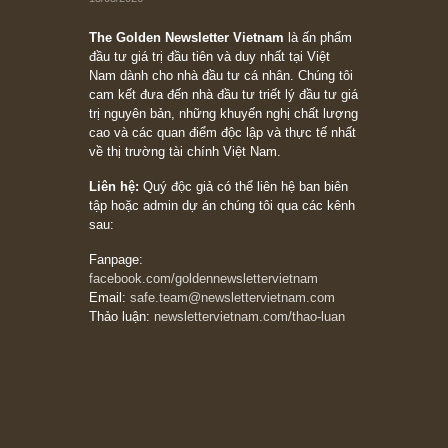
Ấn phẩm Kỳ 82 (Bản cắt)
08/05/2026
Suy ngẫm ngắn: Chu kỳ của thái độ đám đông
đối với rủi ro, ngài Howard Marks
10/04/2026
Trích đoạn: “Đừng sợ mua cổ phiếu dài hạn
chỉ vì chiến tranh (don’t be afraid of buying
stocks on a war scare)”, rất hay bởi ngài
Philip Fisher
27/03/2026
Trích đoạn: “Đừng bao giờ chạy theo đám
đông, bởi vì phần thưởng lớn nhất trong đầu
tư chỉ dành cho người biết chọn con đường
khác biệt”, ngài Philip Fisher (*)
20/03/2026
[Châm ngôn sống] tuyệt vời của cố ngài
Munger – “Luôn luôn chọn con đường ngay
thẳng và trung thực, vì nó vắng người hơn
đáng kể!”
13/03/2026