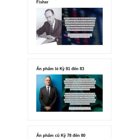
đông đối với rủi ro, Ngài Howard
Marks
“Đừng sợ mua cổ phiếu dài hạn
chỉ vì chiến tranh”, ngài Philip
Fisher