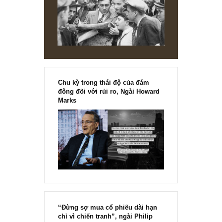
REPLY
[Ấn phẩm kỳ 82], 36/36 trang,
chính thức phát hành!!
Chu kỳ trong thái độ của đám