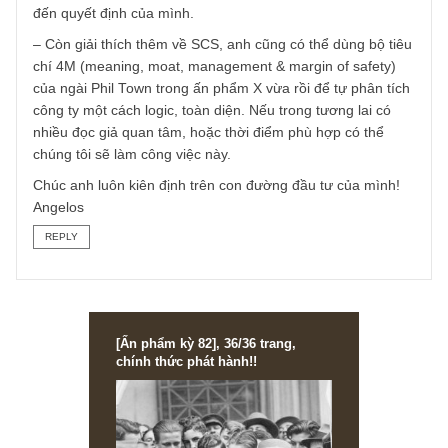
giá của mỗi cá nhân.
– Về việc giải ngân thêm vào SCS ở mức định giá P/E 20x
chúng tôi thật sự rất khó trả lời. Anh cần xem xét thời gian
hoàn vốn mà anh mong đợi là bao lâu, và tốc độ tăng
trưởng bền vững của công ty. Trong ấn phẩm X vừa rồi,
chúng tôi có nhắc nhà đầu tư về việc sử dụng average
earning power hoặc PEG trong định giá, đồng thời tự đặt r
một mức P/E tối đa để tránh đà hưng phấn gây ảnh hưởn
đến quyết định của mình.
– Còn giải thích thêm về SCS, anh cũng có thể dùng bộ ti
chí 4M (meaning, moat, management & margin of safety)
của ngài Phil Town trong ấn phẩm X vừa rồi để tự phân tí
công ty một cách logic, toàn diện. Nếu trong tương lai có
nhiều đọc giả quan tâm, hoặc thời điểm phù hợp có thể
chúng tôi sẽ làm công việc này.
Chúc anh luôn kiên định trên con đường đầu tư của mình!
Angelos