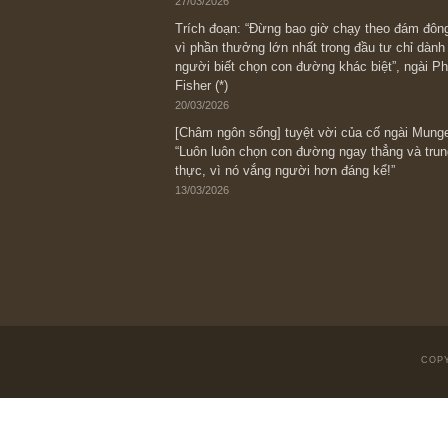
Bài viết gần đây nhất
[Châm ngôn sống] “Làm sao để trở nên
kỷ luật chuẩn bị từng bước một cho nh
spurts”; rồi đến cuối đời, nếu người n
thì ắt sẽ trở nên giàu có (*)” – cố ngài
05/06/2026
Ấn phẩm Kỳ 82 (Bản cắt)
08/05/2026
Suy ngẫm ngắn: Chu kỳ của thái độ đá
với rủi ro, ngài Howard Marks
10/04/2026
Trích đoạn: “Đừng sợ mua cổ phiếu dài
chiến tranh (don’t be afraid of buying s
scare)”, rất hay bởi ngài Philip Fisher
27/03/2026
Trích đoạn: “Đừng bao giờ chạy theo 
vì phần thưởng lớn nhất trong đầu tư 
người biết chọn con đường khác biệt”, 
Fisher (*)