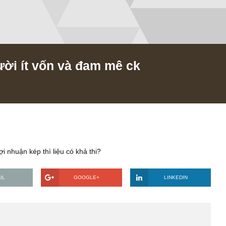
 người ít vốn và đam mê ck
018
hưởng lợi nhuận kép thì liệu có khả thi?
EMAIL
GOOGLE+
LINKE