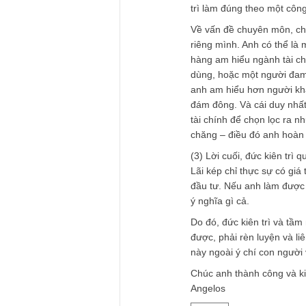
hay Munger, hay Wal
đầu tư một cách li
ngày hôm nay. Nếu 
tăng thu nhập, hoặc
đầu tư này nếu đượ
Về vấn đề thời gia
chỉ 1 giờ/ngày, thì
chỉ số ETF định kỳ 
topic trước: https:/
Cách này thì giống 
trì làm đúng theo m
Về vấn đề chuyên mô
riêng mình. Anh có
hàng am hiểu ngành
dùng, hoặc một ng
anh am hiểu hơn ng
đám đông. Và cái duy
tài chính để chọn l