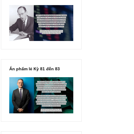
“Đừng sợ mua cổ phiếu dài
hạn chỉ vì chiến tranh”, ngài
Philip Fisher
bận
Ấn phẩm lẻ Kỳ 81 đến 83