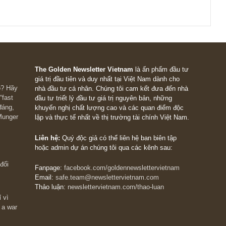
h hoàn toàn có thể học được nếu thực sự nỗ lực.
ên trì quan trọng hơn tất cả.
 có giá trị khi bắt đầu sang năm thứ 15 đến năm thứ 20 anh liên 
 được vài tháng, hoặc may ra 1-2 năm rồi bỏ, thì lãi kép không
ì và tầm nhìn dài hạn quan trọng khôn cùng. Mà đức này muốn c
n và liên tục nhắc nhở bản thân. Không thể có bí quyết nào cho
 người và thời gian cả.
g và kiên trì trên con đường đầu tư của mình!