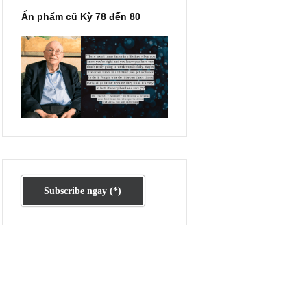
ác:
ể có
 đáng
năm
Ấn phẩm cũ Kỳ 78 đến 80
ời
phổ
m
ỏ,
t,