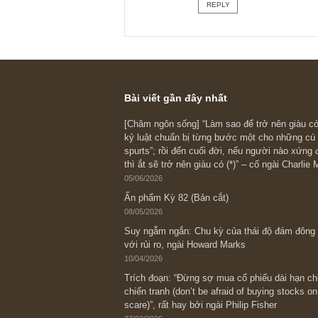
chăng – điều đó an
(3) Lời cuối, đức ki
Lãi kép chỉ thực sự
đầu tư. Nếu anh làm
ý nghĩa gì cả.
Do đó, đức kiên tr
được, phải rèn luyệ
này ngoài ý chí con
Chúc anh thành côn
Angelos
REPLY