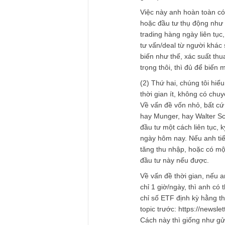
Theo chúng tôi hiể
khi chúng ta thường
thể đầu tư giá trị 
để có thể tự do tài
(1) Thứ nhất, lãi k
Lãi kép (compoundi
từ việc đầu tư, có 
gains).
Việc này anh hoàn 
hoặc đầu tư thụ độ
trading hàng ngày l
tư vấn/deal từ ngư
biến như thế, xác s
trọng thôi, thì đủ 
(2) Thứ hai, chúng 
thời gian ít, khôn
Về vấn đề vốn nhỏ, 