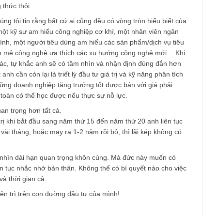
ter Schloss, Ray Dalio, George Soros. Tuy nhiên, họ tiết kiệm 
ên tục, kỷ luật qua hàng chục năm thì mới nên hàng tỷ USD như
anh tiết kiệm không được nhiều, anh cần phải suy nghĩ cách để
 có một công việc kinh doanh có thêm dòng tiền để hỗ trợ cho 
c.
n, nếu anh ít thời gian đến mức không thể nào nghiên cứu được
 anh có thể xem xét đầu tư thụ động (passive investing) qua các 
hằng tháng bằng số tiền tiết kiệm của anh như chúng tôi đã bàn
/newslettervietnam.com/discussion-topics/hoi-ve-quy-chi-so-tai-vn
như gửi tiền tiết kiệm vậy, anh chẳng cần phải lo nghĩ gì cả, cứ 
ột công thức thôi.
n, chúng tôi tin rằng bất cứ ai cũng đều có vòng tròn hiểu biế
 thể là một kỹ sư am hiểu công nghiệp cơ khí, một nhân viên ng
 tài chính, một người tiêu dùng am hiểu các sản phẩm/dịch vụ 
ười đam mê công nghệ ưa thích các xu hướng công nghệ mới…
ười khác, tự khắc anh sẽ có tầm nhìn và nhận định đúng đắn 
 nhất anh cần còn lại là triết lý đầu tư giá trị và kỹ năng phân 
ọc ra những doanh nghiệp tăng trưởng tốt được bán với giá phải