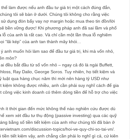
u, trăn trở của anh cũng giống như nhiều nhà đầu tư cá nhân kh
 có vốn nhỏ, ít thời gian, ít chuyên môn, vậy thì làm cách nào đ
(vừa dài hạn, vừa khó), mà vẫn hưởng được kết quả đầu tư thỏa
 chính sau này?
ép là kết quả của việc đầu tư thành công.
ng interests) có nghĩa là khoản lợi nhuận mà anh thu về hàng 
thể nhờ cổ tức (dividend), hoặc phần tăng giá cổ phiếu (capital
toàn có thể làm được nếu anh đầu tư giá trị một cách đúng đắn,
ng như chúng tôi sẽ bàn ở dưới. Chúng tôi không cho rằng việc
iên tục, sử dụng đòn bẩy vay nợ margin hoặc mua theo tin đồn/l
ời khác sẽ bền vững được! Khi phương pháp anh đã sai lầm và 
uất thua lỗ của anh là rất cao. Và chỉ cần một lần thua lỗ nghiê
để biến mọi “lãi kép” của anh tan thành mây khói…
tôi hiểu ý anh muốn hỏi làm sao để đầu tư giá trị, khi mà vốn nh
g có chuyên môn?
bất cứ ai đều bắt đầu từ số vốn nhỏ – ngay cả đó là ngài Buffet