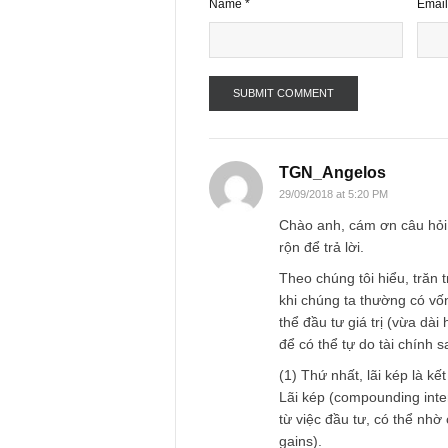
Name
*
TGN_Angelos
29/09/2018 at 5:20 PM
Chào anh, cám ơn c
rộn để trả lời.