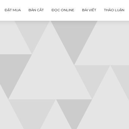
ĐẶT MUA
BẢN CẮT
ĐỌC ONLINE
BÀI VIẾT