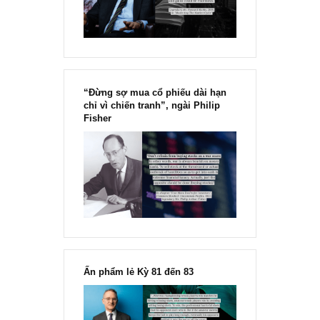
Chu kỳ trong thái độ của đám
đông đối với rủi ro, Ngài Howard
Marks
“Đừng sợ mua cổ phiếu dài hạn