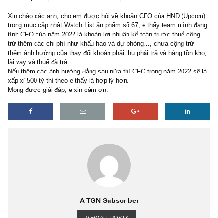
2 replies
A TGN Subscriber
22/09/2023
Xin chào các anh, cho em được hỏi về khoản CFO của HND (Upc
trong mục cập nhật Watch List ấn phẩm số 67, e thấy team mình 
tính CFO của năm 2022 là khoản lợi nhuận kế toán trước thuế cộ
trừ thêm các chi phí như khấu hao và dự phòng…, chưa cộng trừ
thêm ảnh hưởng của thay đổi khoản phải thu phải trả và hàng tồn 
lãi vay và thuế đã trả…
Nếu thêm các ảnh hưởng đằng sau nữa thì CFO trong năm 2022 s
xấp xỉ 500 tỷ thì theo e thấy là hợp lý hơn.
Mong được giải đáp, e xin cảm ơn.