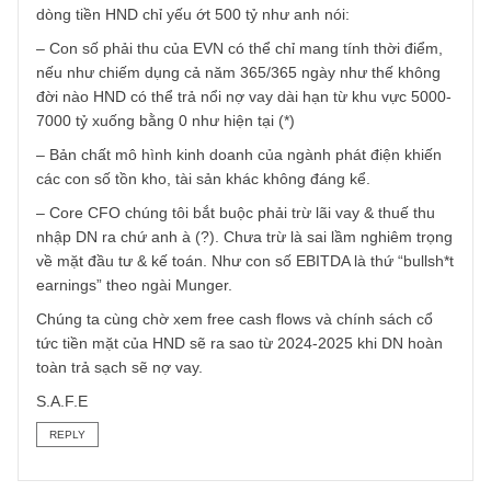
tạo ra sau khi đã trừ đi chi phí bảo trì, bảo dưỡng nhà má
thì sẽ lớn hơn nhiều so với con số 500 tỷ mà bạn tính toán
REPLY
TGN_S.A.F.E Team
05/11/2023 at 5:56 PM
Vâng chúng tôi mạn phép có ý kiến khác & không tin rằng
dòng tiền HND chỉ yếu ớt 500 tỷ như anh nói:
– Con số phải thu của EVN có thể chỉ mang tính thời điểm
nếu như chiếm dụng cả năm 365/365 ngày như thế không
đời nào HND có thể trả nổi nợ vay dài hạn từ khu vực 500
7000 tỷ xuống bằng 0 như hiện tại (*)
– Bản chất mô hình kinh doanh của ngành phát điện khiế
các con số tồn kho, tài sản khác không đáng kể.
– Core CFO chúng tôi bắt buộc phải trừ lãi vay & thuế thu
nhập DN ra chứ anh à (?). Chưa trừ là sai lầm nghiêm trọ