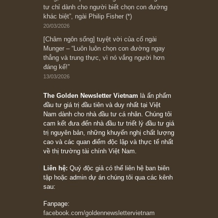
Bài viết gần đây nhất
[Châm ngôn sống] “Làm sao để trở nên giàu
có? Hãy kỷ luật chuẩn bị từng bước một cho
những cú “fast spurts”; rồi đến cuối đời, nếu
người nào xứng đáng, thì ắt sẽ trở nên giàu
có (*)” – cố ngài Charlie Munger
05/06/2026
Ấn phẩm Kỳ 82 (Bản cắt)
08/05/2026
Suy ngẫm ngắn: Chu kỳ của thái độ đám đông
đối với rủi ro, ngài Howard Marks
10/04/2026
Trích đoạn: “Đừng sợ mua cổ phiếu dài hạn
chỉ vì chiến tranh (don’t be afraid of buying
stocks on a war scare)”, rất hay bởi ngài
Philip Fisher
27/03/2026
Trích đoạn: “Đừng bao giờ chạy theo đám
đông, bởi vì phần thưởng lớn nhất trong đầu