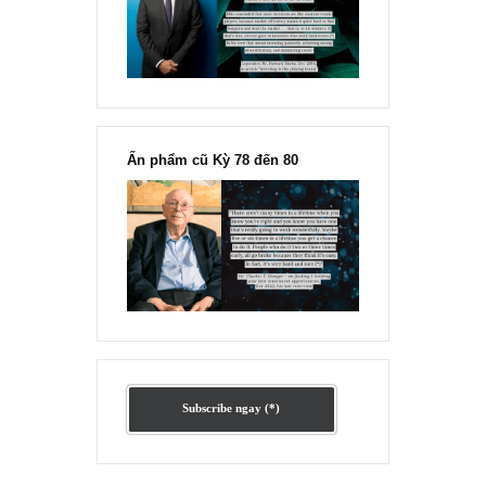
chỉ vì chiến tranh”, ngài Philip
Fisher
Ấn phẩm lẻ Kỳ 81 đến 83