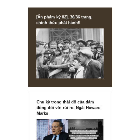
về mặt đầu tư & kế toán. Như con số EBITDA là thứ “bullsh
earnings” theo ngài Munger.
Chúng ta cùng chờ xem free cash flows và chính sách cổ
tức tiền mặt của HND sẽ ra sao từ 2024-2025 khi DN hoà
toàn trả sạch sẽ nợ vay.
S.A.F.E
REPLY
[Ấn phẩm kỳ 82], 36/36 trang,
chính thức phát hành!!