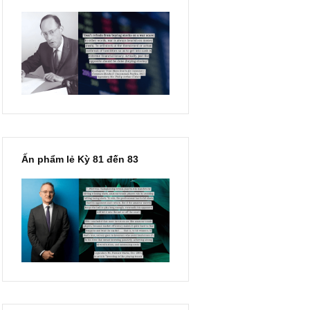
“Đừng sợ mua cổ phiếu dài
hạn chỉ vì chiến tranh”, ngài
Philip Fisher
Ấn phẩm lẻ Kỳ 81 đến 83