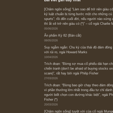
phẩm anh nhé! Mon
Angelos
REPLY
Bài viết gần đây nhất
[Châm ngôn sống] “Làm sao để trở nên
kỷ luật chuẩn bị từng bước một cho nh
spurts”; rồi đến cuối đời, nếu người n
thì ắt sẽ trở nên giàu có (*)” – cố ngài
05/06/2026
Ấn phẩm Kỳ 82 (Bản cắt)
08/05/2026