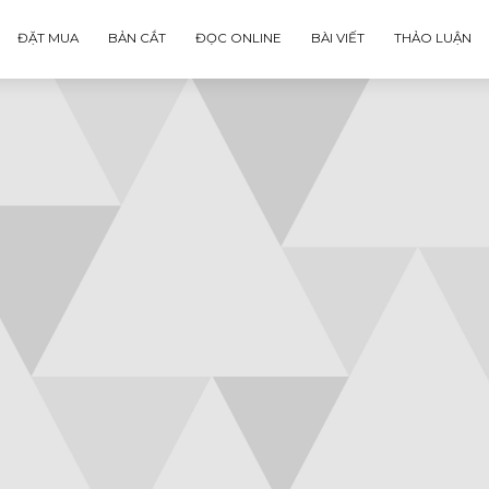
ĐẶT MUA
BẢN CẮT
ĐỌC ONLINE
BÀI VIẾT