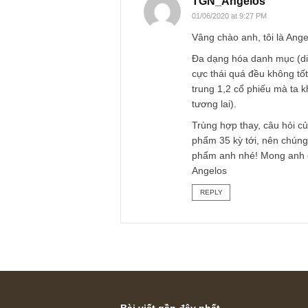
20/05/2020 at 6:19 PM
17 mã mỗi mã 500cp
bạn nên chọn lọc ra
đa hóa đc lợi nhuận
REPLY
TGN_Angelos
01/06/2020 at 9:27 PM
Vâng chào anh, tôi 
Đa dạng hóa danh mụ
cực thái quá đều kh
trung 1,2 cổ phiếu
tương lai).
Trùng hợp thay, câu
phẩm 35 kỳ tới, nên