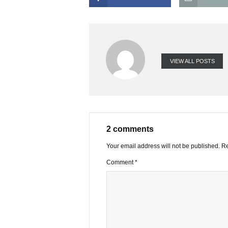
khi danh mục nhiều thì phải đọc nhi
đó. Mình xin lời khuyên của bbt có
FACEBOOK
VIEW ALL PO
2 comments
Your email address will not be publ