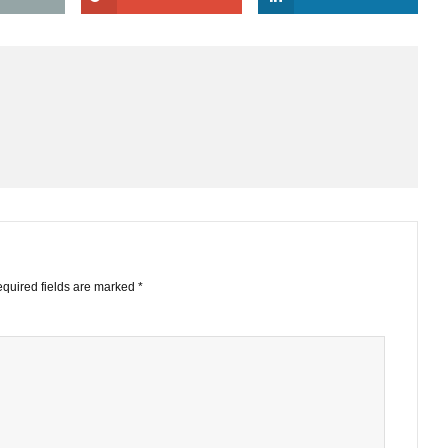
ều và theo dõi nhiều, tuy nhiên mình cảm thấy rất tin vào các l
 nên lược bỏ bớt danh mục đi không?
EMAIL
GOOGLE+
LINKE
STS
ished.
Required fields are marked
*