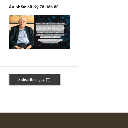
 t
 tối
Ấn phẩm cũ Kỳ 78 đến 80
ai
ập
ề
n
 ấn