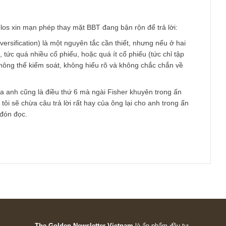
 thực sự quá nhiều. Khó mà có đc suất sinh lợi hiệu quả. Theo
 vài mã tốt nhất tập trung vào thôi. Vừa dễ quản lý danh mục lại
.
là Angelos xin mạn phép thay mặt BBT đang bận rộn để trả lời:
c (diversification) là một nguyên tắc cần thiết, nhưng nếu ở h
ông tốt, tức quá nhiều cổ phiếu, hoặc quá ít cổ phiếu (tức chỉ t
 mà ta không thể kiểm soát, không hiểu rõ và không chắc chắn v
 hỏi của anh cũng là điều thứ 6 mà ngài Fisher khuyên trong ấ
 chúng tôi sẽ chừa câu trả lời rất hay của ông lại cho anh trong