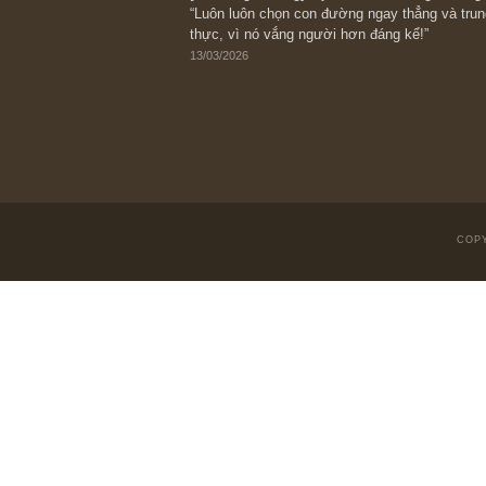
Suy ngẫm ngắn: Chu kỳ của thái độ đá
với rủi ro, ngài Howard Marks
10/04/2026
Trích đoạn: “Đừng sợ mua cổ phiếu dài
chiến tranh (don’t be afraid of buying s
scare)”, rất hay bởi ngài Philip Fisher
27/03/2026
Trích đoạn: “Đừng bao giờ chạy theo 
vì phần thưởng lớn nhất trong đầu tư 
người biết chọn con đường khác biệt”, 
Fisher (*)
20/03/2026
[Châm ngôn sống] tuyệt vời của cố ng
“Luôn luôn chọn con đường ngay thẳng
thực, vì nó vắng người hơn đáng kể!”
13/03/2026