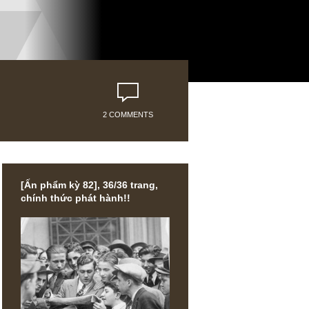
2 COMMENTS
[Ấn phẩm kỳ 82], 36/36 trang,
chính thức phát hành!!
ủi ro.
tuy nhiên