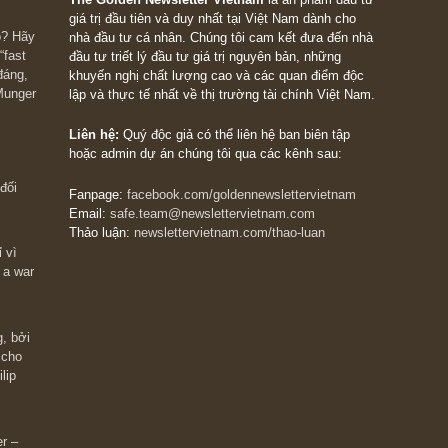
g anh đón đọc.
The Golden Newsletter Vietnam
là ấn phẩm đầu
giá trị đầu tiên và duy nhất tại Việt Nam dành cho
 giàu có? Hãy
nhà đầu tư cá nhân. Chúng tôi cam kết đưa đến 
ững cú “fast
đầu tư triết lý đầu tư giá trị nguyên bản, những
ào xứng đáng,
khuyến nghị chất lượng cao và các quan điểm độ
 Charlie Munger
lập và thực tế nhất về thị trường tài chính Việt N
Liên hệ:
Quý độc giả có thể liên hệ ban biên tập
hoặc admin dự án chúng tôi qua các kênh sau: