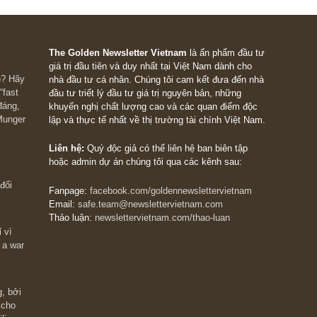
Bầu
 at 4:53 PM
BT rất nhiều ạ!!!
The Golden Newsletter Vietnam
là ấn phẩm đầu
giá trị đầu tiên và duy nhất tại Việt Nam dành cho
 giàu có? Hãy
nhà đầu tư cá nhân. Chúng tôi cam kết đưa đến 
ững cú “fast
đầu tư triết lý đầu tư giá trị nguyên bản, những
ào xứng đáng,
khuyến nghị chất lượng cao và các quan điểm độ
 Charlie Munger
lập và thực tế nhất về thị trường tài chính Việt N