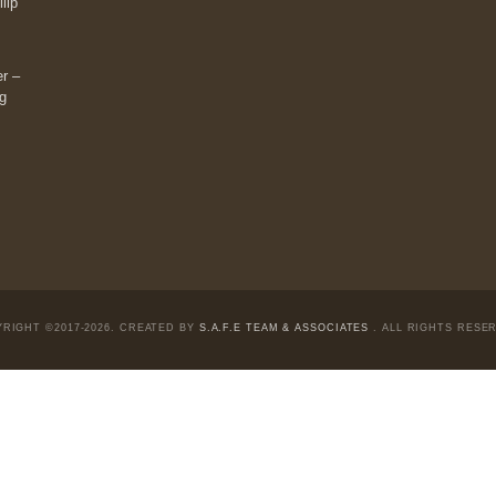
Liên hệ:
Quý độc giả có thể liên hệ ban biên tập
hoặc admin dự án chúng tôi qua các kênh sau:
m đông đối
Fanpage:
facebook.com/goldennewslettervietnam
Email:
safe.team@newslettervietnam.com
Thảo luận:
newslettervietnam.com/thao-luan
 hạn chỉ vì
tocks on a war
đám đông, bởi
chỉ dành cho
ngài Philip
ài Munger –
 và trung