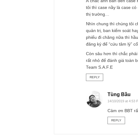
TGN_S.A.F.E Te
11/10/2019 at 3:55 PM
À chắc anh bàn đế
tôi thì case nầy là
thị trường…
Nhìn chung thì chú
quản trị, ban kiểm 
phiếu đi chăng nữa 
đăng ký để “cứu tâ
Còn sâu hơn thì chắ
rất nhỏ để đánh gi
Team S.A.F.E