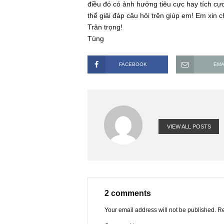
Chào SAFE Team, em đang nghiên c
nghiên cứu của SAFE Team mình. Tu
gian gần đây thì bộ phận Công đoàn
Nhưng bên cạnh đó thì đội ngũ ban 
điều đó có ảnh hưởng tiêu cực ha
thể giải đáp câu hỏi trên giúp em!
Trân trọng!
Tùng
FACEBOOK
VIEW ALL PO