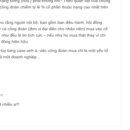
am
n case Rạng Đông (RAL) phải không nhỉ? Theo quan sát của c
 case có công đoàn chiếm tỷ lệ % cổ phần thuộc hạng cao nhất t
ng tôi cho rằng người nội bộ: bao gồm ban điều hành, hội đồng
soát hay cả công đoàn (đơn vị đại diện cho nhân viên) mua vào 
thì hầu như đều là tin tích cực – nếu như họ mua thật thay vì ch
m lý” cổ đông hiện hữu.
c phải tùy từng case anh à, việc công đoàn mua chỉ là một yếu
á toàn bộ một doanh nghiệp…