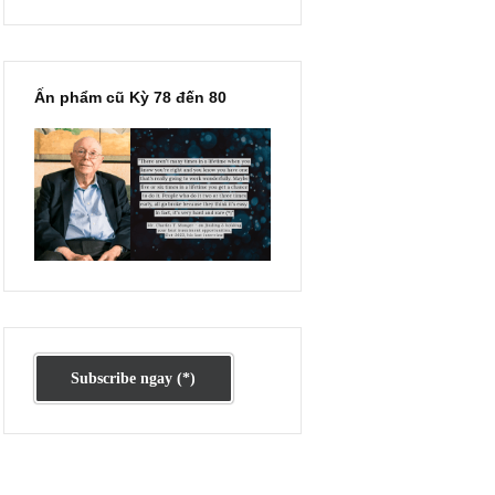
Ấn phẩm lẻ Kỳ 81 đến 83
húng
rên
Ấn phẩm cũ Kỳ 78 đến 80
cổ
ỉ
 tố