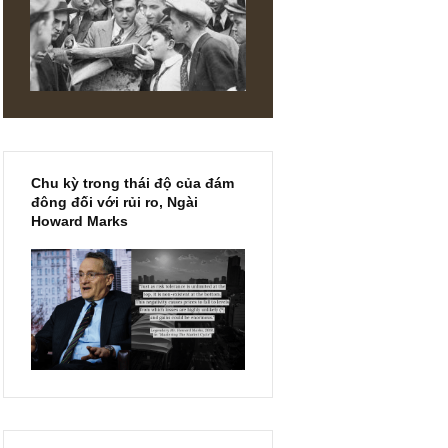
 pháp
n thời
p đó.
ặc ra là
eam có
ỏe.
DIN
Chu kỳ trong thái độ của đám
đông đối với rủi ro, Ngài
Howard Marks