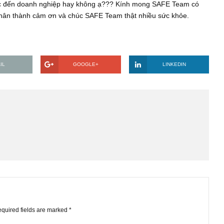
ứu một số doanh nghiệp để đầu tư và có áp dụng một số biện
y nhiên, ở phần Manager của một số doanh nghiệp trong khoả
 của họ liên tục tăng mua vào cổ phiếu của chính doanh nghiệ
lãnh đạo chủ chốt vẫn không mua/bán gì cả. Như vậy, câu hỏi đ
y tích cực đến doanh nghiệp hay không ạ??? Kính mong SAFE T
 Em xin chân thành cảm ơn và chúc SAFE Team thật nhiều sức kh
EMAIL
GOOGLE+
LINKE
STS