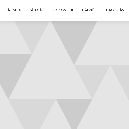
ĐẶT MUA
BẢN CẮT
ĐỌC ONLINE
BÀI VIẾT