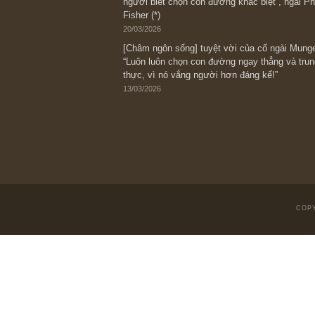
05/06/2026
Ấn phẩm Kỳ 82 (Bản cắt)
08/05/2026
Suy ngẫm ngắn: Chu kỳ của thái độ đá
với rủi ro, ngài Howard Marks
10/04/2026
Trích đoạn: “Đừng sợ mua cổ phiếu dài
chiến tranh (don’t be afraid of buying s
scare)”, rất hay bởi ngài Philip Fisher
27/03/2026
Trích đoạn: “Đừng bao giờ chạy theo 
vì phần thưởng lớn nhất trong đầu tư 
người biết chọn con đường khác biệt”, 
Fisher (*)
20/03/2026
[Châm ngôn sống] tuyệt vời của cố ng
“Luôn luôn chọn con đường ngay thẳng
thực, vì nó vắng người hơn đáng kể!”
13/03/2026