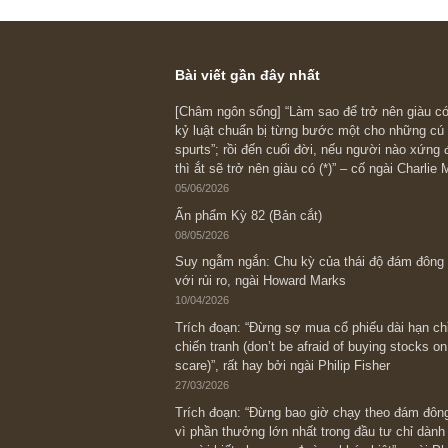
REPLY
Tùng 
14/10/2019
Cảm ơn B
REPLY
Bài viết gần đây nhất
[Châm ngôn sống] “Làm sao để trở nên
kỷ luật chuẩn bị từng bước một cho nh
spurts”; rồi đến cuối đời, nếu người n
thì ắt sẽ trở nên giàu có (*)” – cố ngài