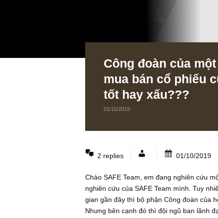
Công đoàn của 
mua bán cổ phiế
tốt hay xấu???
01/10/2019
2 replies
01/10