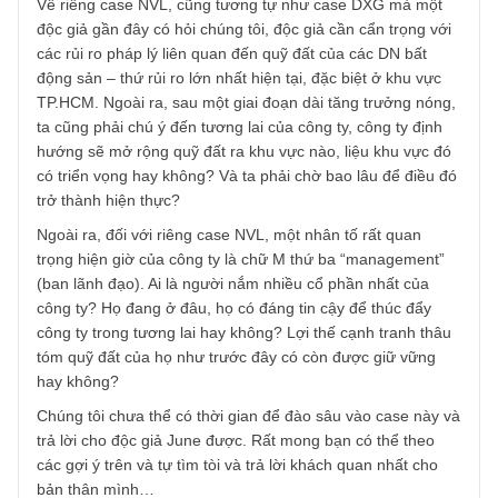
hạn không phải là công việc chỉ nhìn 5 phút là làm được.
Chúng tôi cho rằng nhiều công ty ta có phân tích 1 tháng
cũng không ra được vấn đề nếu không nắm được các thô
tin mấu chốt. Đó là lý do chúng tôi luôn can ngăn các NĐT
cá nhân không chuyên tránh 2 ngành BĐS và Ngân hàng
trừ khi họ tự tin vào năng lực, độ am hiểu và mối quan hệ
của mình (!)
Về riêng case NVL, cũng tương tự như case DXG mà một
độc giả gần đây có hỏi chúng tôi, độc giả cần cẩn trọng vớ
các rủi ro pháp lý liên quan đến quỹ đất của các DN bất
động sản – thứ rủi ro lớn nhất hiện tại, đặc biệt ở khu vực
TP.HCM. Ngoài ra, sau một giai đoạn dài tăng trưởng nón
ta cũng phải chú ý đến tương lai của công ty, công ty định
hướng sẽ mở rộng quỹ đất ra khu vực nào, liệu khu vực đ
có triển vọng hay không? Và ta phải chờ bao lâu để điều 
trở thành hiện thực?
Ngoài ra, đối với riêng case NVL, một nhân tố rất quan