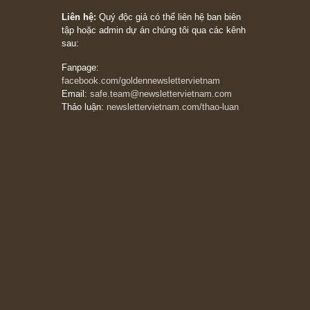
Trích đoạn: “Đừng sợ mua cổ phiếu dài hạn
chỉ vì chiến tranh (don’t be afraid of buying
stocks on a war scare)”, rất hay bởi ngài
Philip Fisher
27/03/2026
Trích đoạn: “Đừng bao giờ chạy theo đám
đông, bởi vì phần thưởng lớn nhất trong đầu
tư chỉ dành cho người biết chọn con đường
khác biệt”, ngài Philip Fisher (*)
20/03/2026
[Châm ngôn sống] tuyệt vời của cố ngài
Munger – “Luôn luôn chọn con đường ngay
thẳng và trung thực, vì nó vắng người hơn
đáng kể!”
13/03/2026
The Golden Newsletter Vietnam
là ấn phẩm
đầu tư giá trị đầu tiên và duy nhất tại Việt
Nam dành cho nhà đầu tư cá nhân. Chúng tôi
cam kết đưa đến nhà đầu tư triết lý đầu tư giá
trị nguyên bản, những khuyến nghị chất lượng