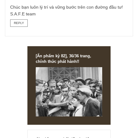
trọng hiện giờ của công ty là chữ M thứ ba “management”
(ban lãnh đạo). Ai là người nắm nhiều cổ phần nhất của
công ty? Họ đang ở đâu, họ có đáng tin cậy để thúc đẩy
công ty trong tương lai hay không? Lợi thế cạnh tranh thâ
tóm quỹ đất của họ như trước đây có còn được giữ vững
hay không?
Chúng tôi chưa thể có thời gian để đào sâu vào case này 
trả lời cho độc giả June được. Rất mong bạn có thể theo
các gợi ý trên và tự tìm tòi và trả lời khách quan nhất cho
bản thân mình…
Chúc bạn luôn lý trí và vững bước trên con đường đầu tư!
S.A.F.E team
REPLY