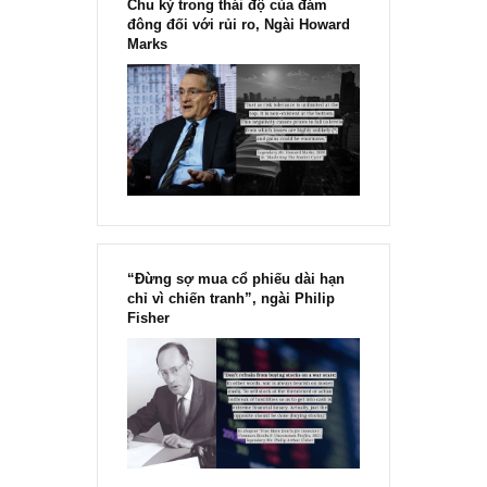
[Ấn phẩm kỳ 82], 36/36 trang,
chính thức phát hành!!
Chu kỳ trong thái độ của đám
đông đối với rủi ro, Ngài Howard
Marks