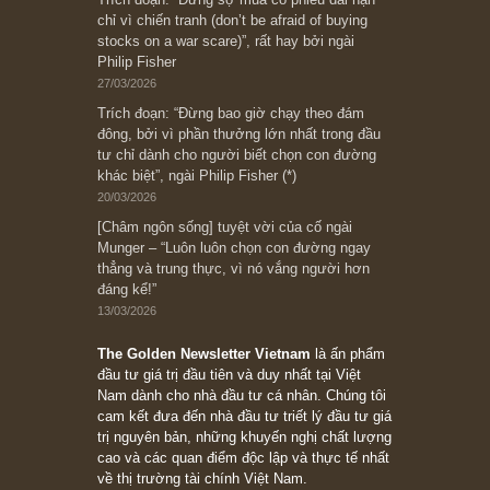
Subscribe ngay (*)
Bài viết gần đây nhất
[Châm ngôn sống] “Làm sao để trở nên giàu
có? Hãy kỷ luật chuẩn bị từng bước một cho
những cú “fast spurts”; rồi đến cuối đời, nếu
người nào xứng đáng, thì ắt sẽ trở nên giàu
có (*)” – cố ngài Charlie Munger
05/06/2026
Ấn phẩm Kỳ 82 (Bản cắt)
08/05/2026
Suy ngẫm ngắn: Chu kỳ của thái độ đám đông
đối với rủi ro, ngài Howard Marks
10/04/2026