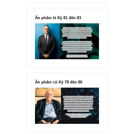
“Đừng sợ mua cổ phiếu dài hạn
chỉ vì chiến tranh”, ngài Philip
Fisher
Ấn phẩm lẻ Kỳ 81 đến 83