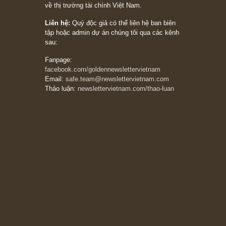
stocks on a war scare)”, rất hay bởi ngài
Philip Fisher
27/03/2026
Trích đoạn: “Đừng bao giờ chạy theo đám
đông, bởi vì phần thưởng lớn nhất trong đầu
tư chỉ dành cho người biết chọn con đường
khác biệt”, ngài Philip Fisher (*)
20/03/2026
[Châm ngôn sống] tuyệt vời của cố ngài
Munger – “Luôn luôn chọn con đường ngay
thẳng và trung thực, vì nó vắng người hơn
đáng kể!”
13/03/2026
The Golden Newsletter Vietnam
là ấn phẩm
đầu tư giá trị đầu tiên và duy nhất tại Việt
Nam dành cho nhà đầu tư cá nhân. Chúng tôi
cam kết đưa đến nhà đầu tư triết lý đầu tư giá
trị nguyên bản, những khuyến nghị chất lượng
cao và các quan điểm độc lập và thực tế nhất