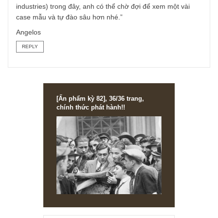
với các NĐT phòng thủ ưa thích cổ tức cao, rủi ro thấp. D
vậy, đúng như anh nói rủi ro khách hàng B2G tại Việt Nam
với các chính sách bất lợi cũng là một yếu tố quan trọng.
Gần đây nhóm ngành nầy còn nổi “đợt sóng” đầu cơ nhờ 
vọng tăng trưởng trong mảng năng lượng sạch: bao gồm
điện mặt trời/điện gió/pin điện/phụ trợ khác, thứ cũng đan
sốt nóng ở ngay cả TTCK Mỹ nếu anh có quan sát. Chún
tôi đang thực hiện phân tích dần các nhóm phụ (sub-
industries) trong đây, anh có thể chờ đợi để xem một vài
case mẫu và tự đào sâu hơn nhé.”
Angelos
REPLY
[Ấn phẩm kỳ 82], 36/36 trang,
chính thức phát hành!!