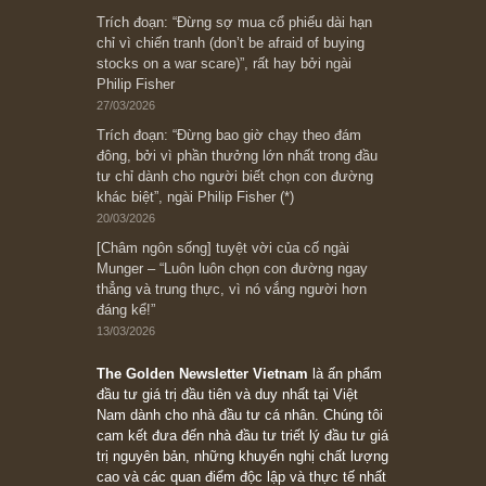
Bài viết gần đây nhất
[Châm ngôn sống] “Làm sao để trở nên giàu
có? Hãy kỷ luật chuẩn bị từng bước một cho
những cú “fast spurts”; rồi đến cuối đời, nếu
người nào xứng đáng, thì ắt sẽ trở nên giàu
có (*)” – cố ngài Charlie Munger
05/06/2026
Ấn phẩm Kỳ 82 (Bản cắt)
08/05/2026
Suy ngẫm ngắn: Chu kỳ của thái độ đám đông
đối với rủi ro, ngài Howard Marks
10/04/2026
Trích đoạn: “Đừng sợ mua cổ phiếu dài hạn
chỉ vì chiến tranh (don’t be afraid of buying