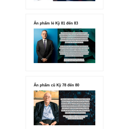
“Đừng sợ mua cổ phiếu dài hạn
chỉ vì chiến tranh”, ngài Philip
Fisher
Ấn phẩm lẻ Kỳ 81 đến 83