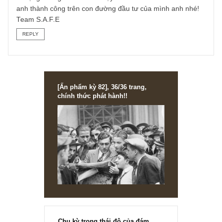
khổng lồ - ở Hoa Kỳ người ta gọi là "junk bonds") với kỳ h
ngắn, có thể mua bán lại (redeemable) dễ dàng với thanh
khoản tốt.
Việt Nam chúng ta tương đối "nhảy vọt" khi thị trường trái
phiếu lại phát triển chậm hơn cổ phiếu nhiều lần. Chúng tô
cho rằng có lẽ cần ít nhất 10-15 năm để thực sự cải thiện
thị trường nầy nếu UBCK và các đơn vị quản lý thuộc Bộ T
Chính thực sự quyết liệt, còn nếu không thì có lẽ còn xa
hơn...
Hi vọng chúng tôi trả lời sơ vậy anh đã thỏa mãn rồi. Chúc
anh thành công trên con đường đầu tư của mình anh nhé!
Team S.A.F.E
REPLY
[Ấn phẩm kỳ 82], 36/36 trang,