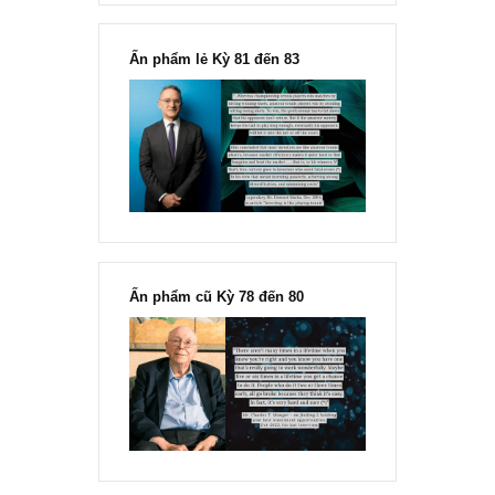
“Đừng sợ mua cổ phiếu dài hạn
chỉ vì chiến tranh”, ngài Philip
Fisher
Ấn phẩm lẻ Kỳ 81 đến 83