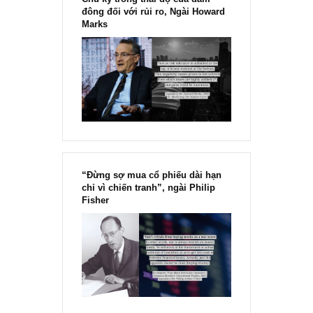
chính thức phát hành!!
Chu kỳ trong thái độ của đám
đông đối với rủi ro, Ngài Howard
Marks