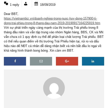
1 COMMENT
1 reply
18/09/2019
Dear BBT,
https://vietnambiz.vn/doanh-nghiep-trong-nuoc-huy-dong-157900-ti-
dong-trai-phieu-trong-8-thang-dau-nam-2019-20190917164225919.
Với sự phát triển ngày càng mạnh của thị trường Trái phiếu trong 
tháng đầu năm và vẫn tập trung vào nhóm Ngân hàng, BĐS, CK v
vẫn chưa có 1 quy định cụ thể để phân loại chât lượng Trái phiếu
có thể nếu quan điểm về thị trường Trái Phiếu hiện tại, rủi ro và d
hiệu nào để NĐT cá nhân dễ dàng nhận biết và nên bắt đầu lo ngại
khả năng hình thành bong bóng. Xin cảm ơn BBT.