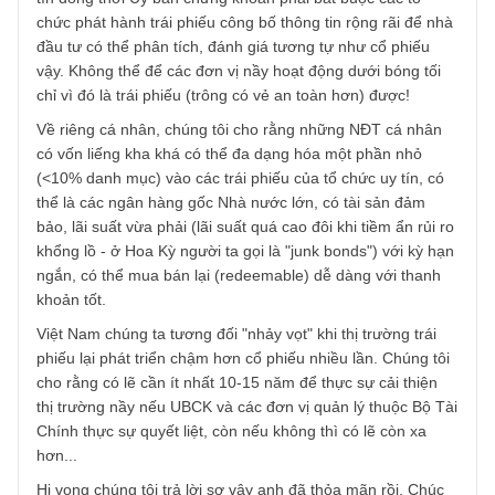
suất huy động thông qua kênh trái phiếu doanh nghiệp
đang “khá nóng”, còn bong bóng hay không thì chúng tôi
chưa dám khẳng định.
Trong mục “Chuyển động tin tức” tháng 9 vừa qua, chúng
tôi có đưa ra giải pháp rằng để thị trường minh bạch hơn, 
nhất thiết cần các đơn vị đánh giá tín nhiệm (rating agenc
độc lập của bên thứ 3, ưu tiên các tổ chức nước ngoài uy
tín đồng thời Ủy ban chứng khoán phải bắt buộc các tổ
chức phát hành trái phiếu công bố thông tin rộng rãi để n
đầu tư có thể phân tích, đánh giá tương tự như cổ phiếu
vậy. Không thể để các đơn vị nầy hoạt động dưới bóng tối
chỉ vì đó là trái phiếu (trông có vẻ an toàn hơn) được!
Về riêng cá nhân, chúng tôi cho rằng những NĐT cá nhân
có vốn liếng kha khá có thể đa dạng hóa một phần nhỏ
(<10% danh mục) vào các trái phiếu của tổ chức uy tín, có
thể là các ngân hàng gốc Nhà nước lớn, có tài sản đảm
bảo, lãi suất vừa phải (lãi suất quá cao đôi khi tiềm ẩn rủi 