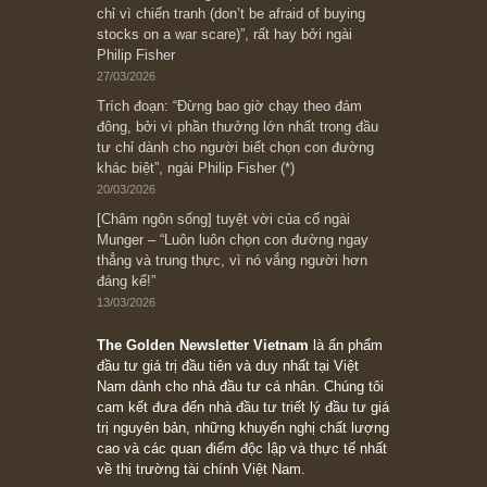
Subscribe ngay (*)
Bài viết gần đây nhất
[Châm ngôn sống] “Làm sao để trở nên giàu
có? Hãy kỷ luật chuẩn bị từng bước một cho
những cú “fast spurts”; rồi đến cuối đời, nếu
người nào xứng đáng, thì ắt sẽ trở nên giàu
có (*)” – cố ngài Charlie Munger
05/06/2026
Ấn phẩm Kỳ 82 (Bản cắt)
08/05/2026
Suy ngẫm ngắn: Chu kỳ của thái độ đám đông
đối với rủi ro, ngài Howard Marks
10/04/2026
Trích đoạn: “Đừng sợ mua cổ phiếu dài hạn