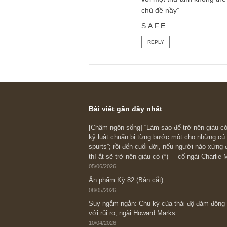
Câu hỏi của anh đã 
xin trích dẫn lại 
đây nhé:
“Vâng anh nói đúng
vừa qua và delay v
thương mại rất nhiề
trong bất cứ ngành
thì mua toàn bộ dầ
sẽ làm anh hối hạn 
với một thứ anh khô
chủ đề nầy”
S.A.F.E
REPLY