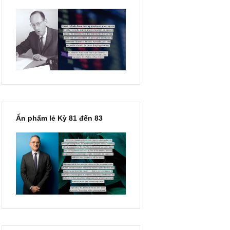
“Đừng sợ mua cổ phiếu dài
hạn chỉ vì chiến tranh”, ngài
Philip Fisher
Ấn phẩm lẻ Kỳ 81 đến 83