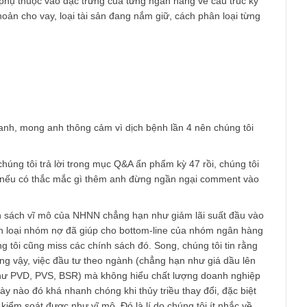
ồi đấy. Tiền không được SBV đẩy trực tiếp ra ngoài thị trường
n là các NHTM. Vì vậy những chính sách của SBV sẽ tác động t
n của nhóm này. Bạn có thể xem xét mối liên hệ giữa tỷ giá hối đ
àng, diễn biến trên thị trường trái phiếu …
iá trị, mình nghĩ bạn nên thận trọng khi phân tích cổ phiếu ngâ
hóm tài chính nói chung vì nhóm này có lối phân tích khác hẳn 
ường, phụ thuộc vào đặc trưng của từng ngân hàng về cấu trúc
a các khoản cho vay, loại tài sản đang nắm giữ, cách phân loại 
am
i của anh, mong anh thông cảm vì dịch bệnh lần 4 nên chúng t