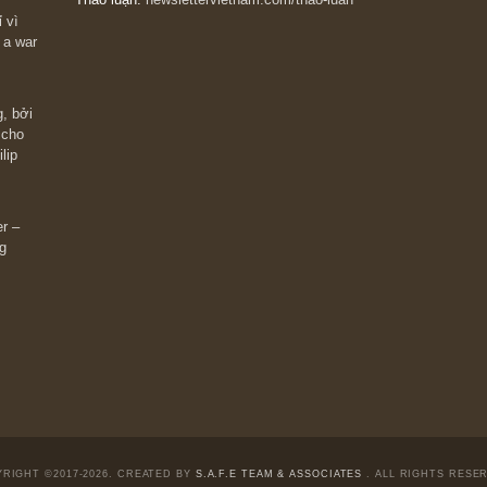
The Golden Newsletter Vietnam
là ấn phẩm đầu
giá trị đầu tiên và duy nhất tại Việt Nam dành cho
 giàu có? Hãy
nhà đầu tư cá nhân. Chúng tôi cam kết đưa đến 
ững cú “fast
đầu tư triết lý đầu tư giá trị nguyên bản, những
ào xứng đáng,
khuyến nghị chất lượng cao và các quan điểm độ
 Charlie Munger
lập và thực tế nhất về thị trường tài chính Việt N
Liên hệ:
Quý độc giả có thể liên hệ ban biên tập
hoặc admin dự án chúng tôi qua các kênh sau:
m đông đối
Fanpage:
facebook.com/goldennewslettervietnam
Email:
safe.team@newslettervietnam.com
Thảo luận:
newslettervietnam.com/thao-luan
 hạn chỉ vì
tocks on a war
đám đông, bởi
chỉ dành cho