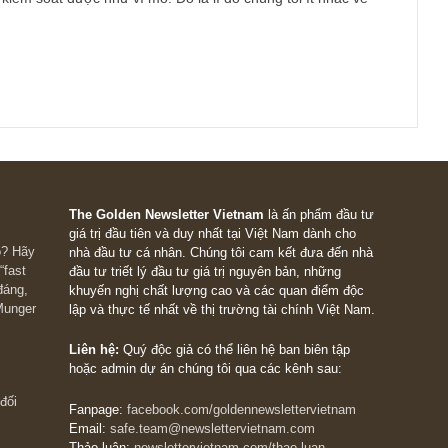
được chúng tôi trả lời trong mục Q&A ấn phẩm kỳ 47 rồi, chúng 
như sau – nếu có thắc mắc gì thêm anh đừng ngần ngại comment 
. Chính sách vĩ mô của NHNN chẳng hạn như giảm lãi suất đầu
iệc phân loại nhóm nợ đã giúp cho bottom-line của nhóm ngân 
u, chúng tôi cũng miss các chính sách đó. Song, chúng tôi tin r
 nào cùng vậy, việc đầu tư theo ngành (chẳng hạn như giá dầu 
u khí như PVD, PVS, BSR) mà không hiểu chất lượng doanh ng
một ngày nào đó khá nhanh chóng khi thủy triều thay đổi, đặc b
ng thể kiểm soát được như vĩ mô. Đó là lí do chúng tôi ít nhắc 