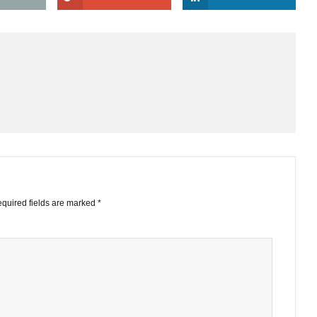
cập tới. BBT nghĩ sao về vấn đề này ạ.
EMAIL
GOOGLE+
LINKE
STS
ished.
Required fields are marked
*