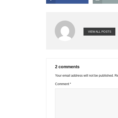
phiếu ngân hàng thì không được đề 
Em cảm ơn!
FACEBOOK
VIEW ALL PO
2 comments
Your email address will not be publ