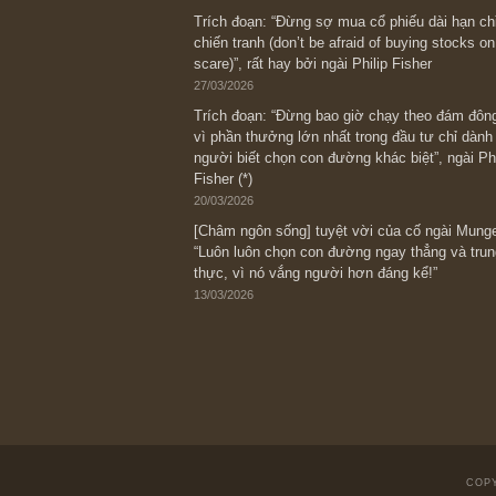
Bài viết gần đây nhất
[Châm ngôn sống] “Làm sao để trở nên
kỷ luật chuẩn bị từng bước một cho nh
spurts”; rồi đến cuối đời, nếu người n
thì ắt sẽ trở nên giàu có (*)” – cố ngài
05/06/2026
Ấn phẩm Kỳ 82 (Bản cắt)
08/05/2026
Suy ngẫm ngắn: Chu kỳ của thái độ đá
với rủi ro, ngài Howard Marks
10/04/2026
Trích đoạn: “Đừng sợ mua cổ phiếu dài
chiến tranh (don’t be afraid of buying s
scare)”, rất hay bởi ngài Philip Fisher
27/03/2026
Trích đoạn: “Đừng bao giờ chạy theo 
vì phần thưởng lớn nhất trong đầu tư 