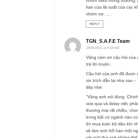
07/06/2021 at 10:21 PM
Bạn đi đúng hướng r
qua khâu trung gia
tiếp tới thanh khoả
lãi suất liên ngân h
Là một nhà đầu tư g
hàng nói riêng và n
nhóm sxkd thông th
hạn của lãi suất củ
nhóm nợ, ….
REPLY
TGN_S.A.F.E Te
28/06/2021 at 5:39 AM
Vâng cám ơn câu hỏ
trả lời muộn…