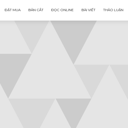
ĐẶT MUA
BẢN CẮT
ĐỌC ONLINE
BÀI VIẾT