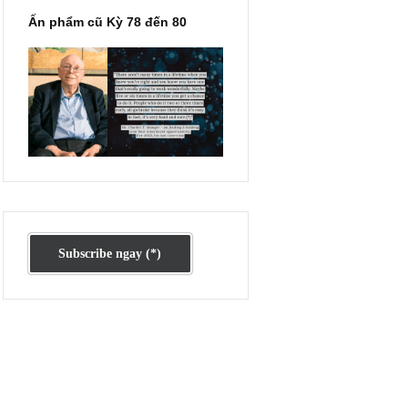
 mà
rực
oái,
n
với
 kỳ
Ấn phẩm cũ Kỳ 78 đến 80
từng
ôi