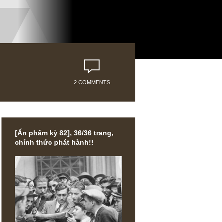
2 COMMENTS
[Ấn phẩm kỳ 82], 36/36 trang,
chính thức phát hành!!
ề các yếu
tích cổ