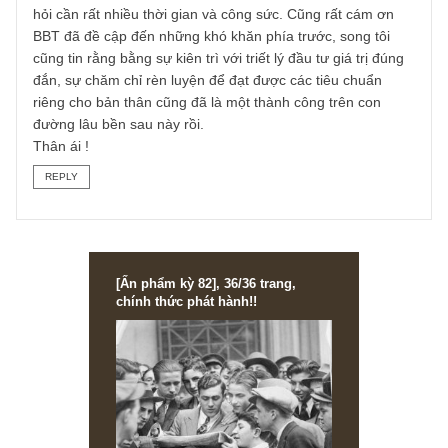
anh luôn bền chí và thành công trên con đường đầu tư củ
mình
S.A.F.E
REPLY
Nguyễn Đức
16/10/2021 at 8:27 PM
Cám ơn BBT ! Quả thực thì k
REPLY
Nguyễn Đức
16/10/2021 at 8:37 PM
Cám ơn BBT ! Quả thực kiến thức về lĩnh vực đầu tư rất
rộng, để 3 yếu tố trọng yếu trên trở thành kỹ năng giỏi đòi
hỏi cần rất nhiều thời gian và công sức. Cũng rất cám ơn
BBT đã đề cập đến những khó khăn phía trước, song tôi