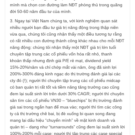
(valuation & stock-picking)
– Kỹ năng quản lý danh mục, quản trị rủi ro hoàn hảo
(portfolio & risk management)
– Kỹ năng kiểm soát tâm lý/cảm xúc, có thể bẩm sinh hoặ
tự rèn luyện (psychology understanding & management)
Đây là 3 kĩ năng đòi hỏi ít nhất 10-25 nghìn giờ rèn luyện 
tinh thần kiên trì vô hạn không bao giờ bỏ cuộc mà không
phải ai cũng làm được, chứ đừng nói đến việc làm part-
time. Nên chúng tôi mới khuyến nghị hầu hết các NĐT cá
nhân nên tập trung công việc chuyên môn/đam mê của
mình mà chọn con đường làm NĐT phòng thủ trong quãn
đời 50-60 năm đầu tư của mình.
3. Ngay tại Việt Nam chúng ta, với kinh nghiệm quan sát
nhiều người bạn đầu tư giá trị năng động trong thập niên
vừa qua, chúng tôi cũng nhận thấy một điều tương tự rằn
có rất nhiều con đường thành công khác nhau cho mỗi N
năng động: chúng tôi nhận thấy một NĐT giá trị lớn tuổi
chuyên tập trung các cổ phiếu vốn hóa rất nhỏ, thanh