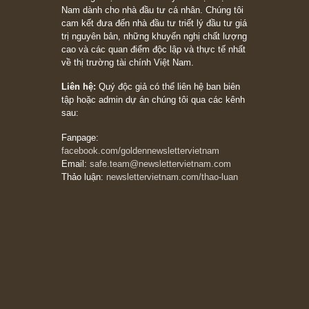
[Châm ngôn sống] “Làm sao để trở nên giàu
có? Hãy kỷ luật chuẩn bị từng bước một cho
những cú “fast spurts”; rồi đến cuối đời, nếu
người nào xứng đáng, thì ắt sẽ trở nên giàu
có (*)” – cố ngài Charlie Munger
05/06/2026
Ấn phẩm Kỳ 82 (Bản cắt)
08/05/2026
Suy ngẫm ngắn: Chu kỳ của thái độ đám đông
đối với rủi ro, ngài Howard Marks
10/04/2026
Trích đoạn: “Đừng sợ mua cổ phiếu dài hạn
chỉ vì chiến tranh (don’t be afraid of buying
stocks on a war scare)”, rất hay bởi ngài
Philip Fisher
27/03/2026
Trích đoạn: “Đừng bao giờ chạy theo đám
đông, bởi vì phần thưởng lớn nhất trong đầu
tư chỉ dành cho người biết chọn con đường
khác biệt”, ngài Philip Fisher (*)