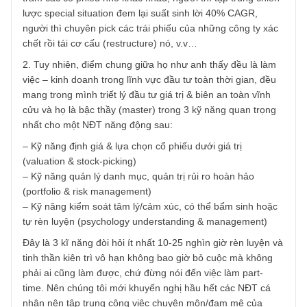
công bậc huyền thoại chẳng hạn như ngài Graham, Fisher
Munger, Buffett, Peter Lynch, Joel Greenblatt, Seth
Klarman, Howard Marks rất, rất khác nhau. Người thì thíc
các món hời vốn lưu động/arbitrage, người thì lựa chọn
những cổ phiếu tiềm năng tăng trưởng khổng lồ trong
ngành chip (semiconductors) với vốn hóa nhỏ, người thì
đầu tư cổ phiếu chất lượng cao – ban lãnh đạo tuyệt vời v
giá vừa phải, người thì làm quản lý quỹ với danh mục hàn
trăm các cổ phiếu nhỏ khác nhau, người thì tập trung chiế
lược special situation đem lại suất sinh lời 40% CAGR,
người thì chuyên pick các trái phiếu của những công ty xá
chết rồi tái cơ cấu (restructure) nó, v.v…
2. Tuy nhiên, điểm chung giữa họ như anh thấy đều là là
việc – kinh doanh trong lĩnh vực đầu tư toàn thời gian, đề
mang trong mình triết lý đầu tư giá trị & biên an toàn vĩnh
cửu và họ là bậc thầy (master) trong 3 kỹ năng quan trọn
nhất cho một NĐT năng động sau:
– Kỹ năng định giá & lựa chọn cổ phiếu dưới giá trị