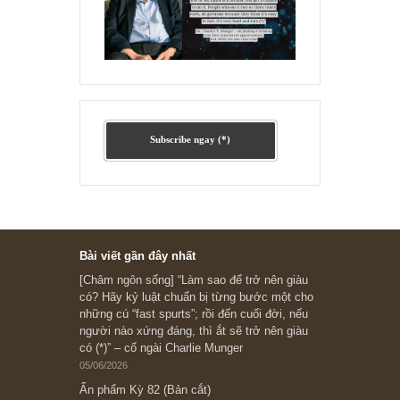
Ấn phẩm lẻ Kỳ 81 đến 83