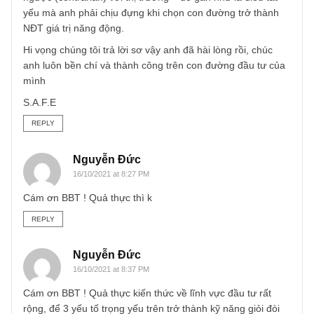
đi tìm bộ lọc cổ phiếu định giá rẻ bottom-up và nắm giữ 3-
năm; người thì tìm các theme top-down tăng trưởng và cổ
phiếu đầu ngành tốt nhất với giá vừa phải; người nữa thì
tìm các cổ phiếu BĐS có dòng tiền tương lai tuyệt vời son
ít người nhận ra, v.v và v.v
4. Tóm lại, nếu anh hỏi rằng nên bắt đầu từ đâu, thì chún
tôi cho rằng anh nên rèn luyện 3 kĩ năng trên, bắt đầu từ 
phiếu chữ A -> Z và tìm ra các khu vực “câu cá” (fishing
areas) mà mình có lợi thế cạnh tranh nhất tựa như các bậ
huyền thoại Hoa Kỳ và các gương thành công tại Việt Na
mà chúng tôi quan sát thấy ở trên. Song điều mà anh cần 
sinh là thời gian full-time của mình, nhiều lần thử/sai thất b
và nhiều khoảnh khắc anh cảm thấy cô đơn, lạc lõng vì đi
ngược (contrarian) với thị trường – đó gần như là điều tất
yếu mà anh phải chịu đựng khi chọn con đường trở thành
NĐT giá trị năng động.
Hi vọng chúng tôi trả lời sơ vậy anh đã hài lòng rồi, chúc