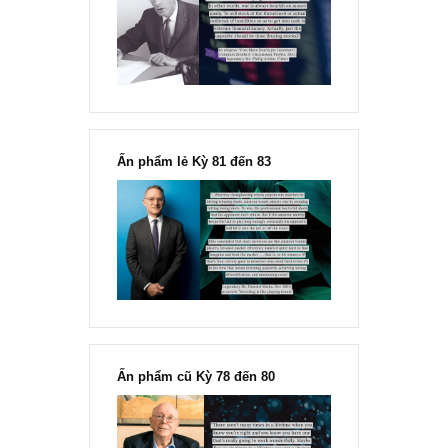
Chu kỳ trong thái độ của đám
đông đối với rủi ro, Ngài Howard
Marks
“Đừng sợ mua cổ phiếu dài hạn
chỉ vì chiến tranh”, ngài Philip
Fisher