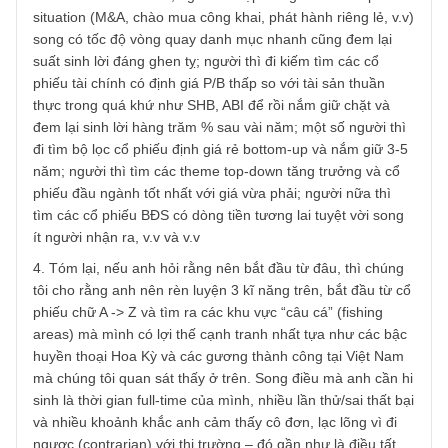
khoản thấp nhưng định giá P/E rẻ mạt, dividend yield
15%-20%/năm và chỉ chớp mắt vài năm, ông đã sinh lợi
200%-300% đáng kinh ngạc do thị trường đánh giá lại các
cty đó (!); người thì chuyên tập trung các cổ phiếu midcap
có ban quản trị rất tốt và tiềm năng tăng trưởng cao cũng
đem lại suất sinh lời trên dưới 30% CAGR; người thì chuy
săn tìm các cổ phiếu VN30 – “bluechips” bị thị trường đán
giá sai trong ngắn hạn để mua vào; người thì tìm các côn
ty cả thị trường chê bai, bị đè xuống bi quan song đang
mang lại dấu hiệu “chuyển mình” về mặt kinh doanh và
quản trị – dạng như “turnarounds” cũng đem lại suất sinh l
100%-200% mỗi case; người thì tập trung các case specia
situation (M&A, chào mua công khai, phát hành riêng lẻ, v.
song có tốc độ vòng quay danh mục nhanh cũng đem lại
suất sinh lời đáng ghen tỵ; người thì đi kiếm tìm các cổ
phiếu tài chính có định giá P/B thấp so với tài sản thuần
thực trong quá khứ như SHB, ABI để rồi nắm giữ chặt và
đem lại sinh lời hàng trăm % sau vài năm; một số người th