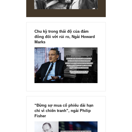
cũng tin rằng bằng sự kiên trì với triết lý đầu tư giá trị đún
đắn, sự chăm chỉ rèn luyện để đạt được các tiêu chuẩn
riêng cho bản thân cũng đã là một thành công trên con
đường lâu bền sau này rồi.
Thân ái !
REPLY
[Ấn phẩm kỳ 82], 36/36 trang,
chính thức phát hành!!