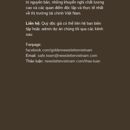
đối với rủi ro, ngài Howard Marks
10/04/2026
Trích đoạn: “Đừng sợ mua cổ phiếu dài hạn
chỉ vì chiến tranh (don’t be afraid of buying
stocks on a war scare)”, rất hay bởi ngài
Philip Fisher
27/03/2026
Trích đoạn: “Đừng bao giờ chạy theo đám
đông, bởi vì phần thưởng lớn nhất trong đầu
tư chỉ dành cho người biết chọn con đường
khác biệt”, ngài Philip Fisher (*)
20/03/2026
[Châm ngôn sống] tuyệt vời của cố ngài
Munger – “Luôn luôn chọn con đường ngay
thẳng và trung thực, vì nó vắng người hơn
đáng kể!”
13/03/2026
The Golden Newsletter Vietnam
là ấn phẩm
đầu tư giá trị đầu tiên và duy nhất tại Việt