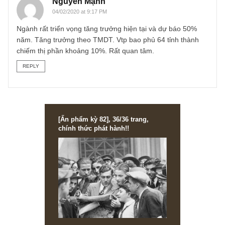
Vâng rất cám ơn gợi ý của các anh,
Chúng tôi sẽ thực hiện trong tương lai (in the future) anh
nhé. Còn bao lâu thì không thể nói trước được tùy vào thờ
điểm và góc nhìn khác biệt mà chúng tôi nhận thấy…
Rất mong các anh kiên nhẫn cùng đồng hành với TGN!
S.A.F.E
REPLY
Nguyễn Mạnh
04/02/2020 at 9:17 PM
Ngành rất triển vọng tăng trưởng hiện tại và dự báo 50%
năm. Tăng trưởng theo TMDT. Vtp bao phủ 64 tỉnh thành
chiếm thị phần khoảng 10%. Rất quan tâm.
REPLY