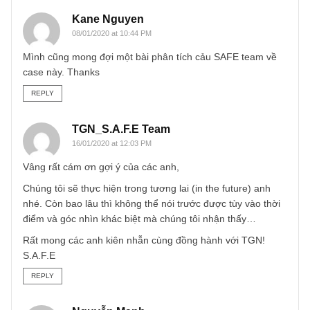
hungle
05/01/2020 at 10:32 AM
SAFE cũng đã từng liệt VTP vào danh sách theo dõi, mon
team có 1 bài phân tích chi tiết về em này ạ
REPLY
Kane Nguyen
08/01/2020 at 10:44 PM
Mình cũng mong đợi một bài phân tích cảu SAFE team về
case này. Thanks
REPLY
TGN_S.A.F.E Team
16/01/2020 at 12:03 PM