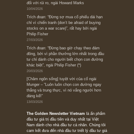
Subscribe ngay (*)
Bài viết gần đây nhất
[Châm ngôn sống] “Làm sao để trở nên giàu
có? Hãy kỷ luật chuẩn bị từng bước một cho
những cú “fast spurts”; rồi đến cuối đời, nếu
người nào xứng đáng, thì ắt sẽ trở nên giàu
có (*)” – cố ngài Charlie Munger
05/06/2026
Ấn phẩm Kỳ 82 (Bản cắt)
08/05/2026
Suy ngẫm ngắn: Chu kỳ của thái độ đám đông