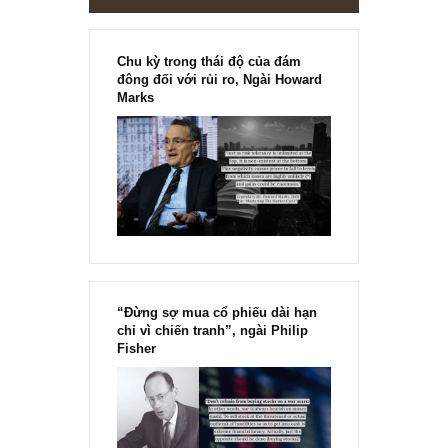
[Ấn phẩm kỳ 82], 36/36 trang,
chính thức phát hành!!
Chu kỳ trong thái độ của đám
đông đối với rủi ro, Ngài Howard
Marks