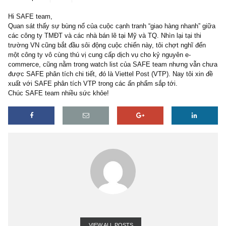
5 replies
29/12/2019
Hi SAFE team,
Quan sát thấy sự bùng nổ của cuộc cạnh tranh “giao hàng nhanh” 
các công ty TMĐT và các nhà bán lẽ tại Mỹ và TQ. Nhìn lại tại thi
trường VN cũng bắt đầu sôi động cuộc chiến này, tôi chợt nghĩ đế
một công ty vô cùng thú vị cung cấp dịch vụ cho kỷ nguyên e-
commerce, cũng nằm trong watch list của SAFE team nhưng vẫn
được SAFE phân tích chi tiết, đó là Viettel Post (VTP). Nay tôi xi
xuất với SAFE phân tích VTP trong các ấn phẩm sắp tới.
Chúc SAFE team nhiều sức khỏe!