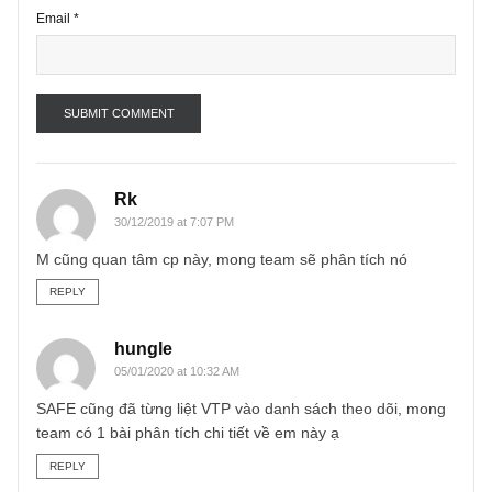
Name
*
Email
*
Rk
30/12/2019 at 7:07 PM
M cũng quan tâm cp này, mong team sẽ phân tích nó
REPLY