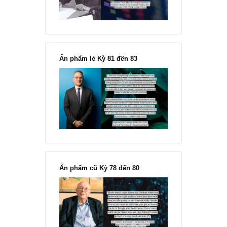
“Đừng sợ mua cổ phiếu dài hạn
chỉ vì chiến tranh”, ngài Philip
Fisher