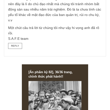
chính doanh nghiệp đó thông qua các báo cáo, hoặc anh 
thể hỏi trực tiếp ban quan hệ cổ đông qua số điện thoại
hoặc email của họ.
Tuy nhiên như anh thấy đó là thông tin do họ công bố
(không kiểm toán), mang tính chủ quan và dễ bị thao túng
cũng như số liệu trên bảng kết quả kinh doanh (income
statement) của họ thường được hạch toán lại những dự á
đã bán trong quá khứ, với dòng tiền khác nhau hoàn toàn
nên đây là lí do chủ đạo nhất mà chúng tôi tránh nhóm bấ
động sản sau nhiều năm trải nghiệm. Đó là ta chưa tính c
yếu tố khác về mặt đạo đức của ban quản trị, rủi ro chu kỳ
v.v
Một chút câu trả lời từ chúng tôi như vậy hi vọng anh đã r
rồi.
S.A.F.E team
REPLY