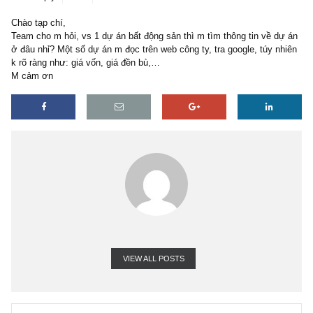
1 reply
13/09/2020
Chào tạp chí,
Team cho m hỏi, vs 1 dự án bất động sản thì m tìm thông tin về d
ở đâu nhỉ? Một số dự án m đọc trên web công ty, tra google, túy n
k rõ ràng như: giá vốn, giá đền bù,…
M cảm ơn