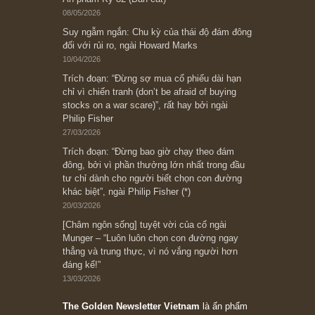
Subscribe ngay (*)
Bài viết gần đây nhất
[Châm ngôn sống] “Làm sao để trở nên giàu
có? Hãy kỷ luật chuẩn bị từng bước một cho
những cú “fast spurts”; rồi đến cuối đời, nếu
người nào xứng đáng, thì ắt sẽ trở nên giàu
có (*)” – cố ngài Charlie Munger
05/06/2026
Ấn phẩm Kỳ 82 (Bản cắt)
08/05/2026