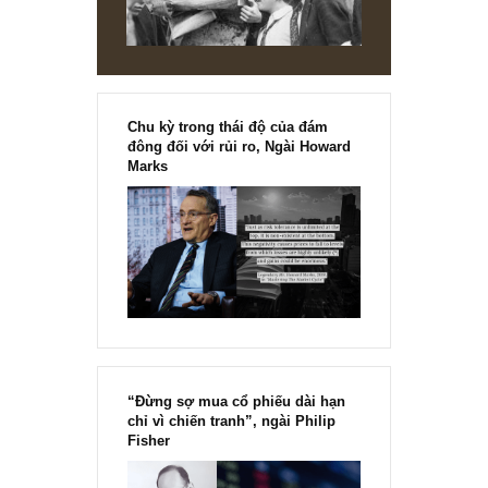
[Ấn phẩm kỳ 82], 36/36 trang,
chính thức phát hành!!
Chu kỳ trong thái độ của đám
đông đối với rủi ro, Ngài Howard
Marks