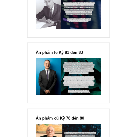
“Đừng sợ mua cổ phiếu dài hạn
chỉ vì chiến tranh”, ngài Philip
Fisher