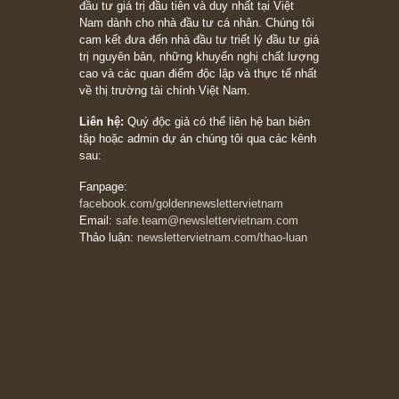
Suy ngẫm ngắn: Chu kỳ của thái độ đám đông
đối với rủi ro, ngài Howard Marks
10/04/2026
Trích đoạn: “Đừng sợ mua cổ phiếu dài hạn
chỉ vì chiến tranh (don’t be afraid of buying
stocks on a war scare)”, rất hay bởi ngài
Philip Fisher
27/03/2026
Trích đoạn: “Đừng bao giờ chạy theo đám
đông, bởi vì phần thưởng lớn nhất trong đầu
tư chỉ dành cho người biết chọn con đường
khác biệt”, ngài Philip Fisher (*)
20/03/2026
[Châm ngôn sống] tuyệt vời của cố ngài
Munger – “Luôn luôn chọn con đường ngay
thẳng và trung thực, vì nó vắng người hơn
đáng kể!”
13/03/2026
The Golden Newsletter Vietnam
là ấn phẩm