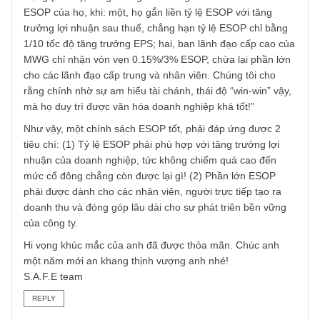
buồn…
Trên quan điểm của chúng tôi, mức % ESOP hợp lý, phải
hội tụ đủ 2 yếu tố: (1) tỷ lệ % ESOP dành cho nhân viên
phải chiếm đa số (2) % ESOP trên tổng số cổ phiếu đang
lưu hành phải thấp hơn đáng kể so với tăng trưởng EPS.
Ngoài việc rơi vào tay ông chủ, nếu giả sử EPS công ty mỗ
năm tăng 10% CAGR, mà ban lãnh đạo lại quyết định chia
ESOP đến 8%, thì mặc dù trên danh nghĩa công ty tăng
trưởng, nhưng thực ra các cổ đông chỉ tăng được lợi nhuậ
trên cổ phiếu vỏn vẹn 2%, chưa đủ bù lạm phát. Vì vậy, m
dù chúng tôi không tích cực lắm về cổ phiếu Thế giới Di
Động (MWG), song chúng tôi đánh giá rất cao chính sách
ESOP của họ, khi: một, họ gắn liền tỷ lệ ESOP với tăng
trưởng lợi nhuận sau thuế, chẳng hạn tỷ lệ ESOP chỉ bằn
1/10 tốc độ tăng trưởng EPS; hai, ban lãnh đạo cấp cao c
MWG chỉ nhận vỏn vẹn 0.15%/3% ESOP, chừa lại phần lớ
cho các lãnh đạo cấp trung và nhân viên. Chúng tôi cho
rằng chính nhờ sự am hiểu tài chánh, thái độ “win-win” vậy