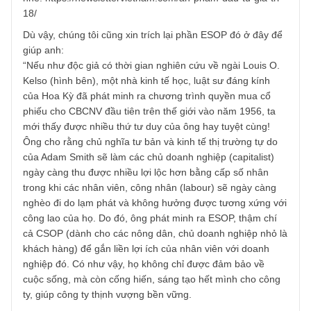
TGN_S.A.F.E Team
13/02/2019 at 9:55 PM
À vâng anh ơi hình như anh chưa đọc bài viết về ESOP ở
ấn phẩm XVIII, tháng 01.2019 gần nhất phải không anh
nhỉ? Nếu có thời gian mong anh đặt mua để xem kĩ lại an
nhé: https://newslettervietnam.com/an-pham-dau-tu-gia-tri
18/
Dù vậy, chúng tôi cũng xin trích lại phần ESOP đó ở đây đ
giúp anh:
“Nếu như độc giả có thời gian nghiên cứu về ngài Louis O
Kelso (hình bên), một nhà kinh tế học, luật sư đáng kính
của Hoa Kỳ đã phát minh ra chương trình quyền mua cổ
phiếu cho CBCNV đầu tiên trên thế giới vào năm 1956, ta
mới thấy được nhiều thứ tư duy của ông hay tuyệt cùng!
Ông cho rằng chủ nghĩa tư bản và kinh tế thị trường tự do