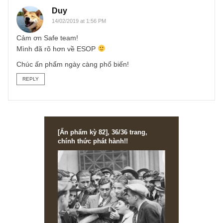
mà họ duy trì được văn hóa doanh nghiệp khá tốt!”
Như vậy, một chính sách ESOP tốt, phải đáp ứng được 2
tiêu chí: (1) Tỷ lệ ESOP phải phù hợp với tăng trưởng lợi
nhuận của doanh nghiệp, tức không chiếm quá cao đến
mức cổ đông chẳng còn được lại gì! (2) Phần lớn ESOP
phải được dành cho các nhân viên, người trực tiếp tạo ra
doanh thu và đóng góp lâu dài cho sự phát triên bền vững
của công ty.
Hi vọng khúc mắc của anh đã được thỏa mãn. Chúc anh
một năm mới an khang thịnh vượng anh nhé!
S.A.F.E team
REPLY
Duy
14/02/2019 at 1:56 PM
Cảm ơn Safe team!