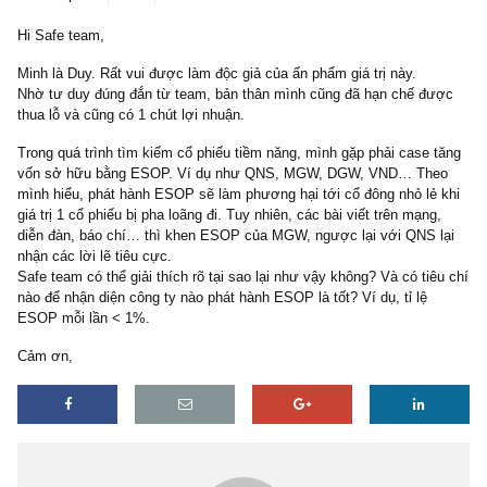
2 replies
13/02/2019
Hi Safe team,
Minh là Duy. Rất vui được làm độc giả của ấn phẩm giá trị này.
Nhờ tư duy đúng đắn từ team, bản thân mình cũng đã hạn chế đ
thua lỗ và cũng có 1 chút lợi nhuận.
Trong quá trình tìm kiếm cổ phiếu tiềm năng, mình gặp phải case 
vốn sở hữu bằng ESOP. Ví dụ như QNS, MGW, DGW, VND… Th
mình hiểu, phát hành ESOP sẽ làm phương hại tới cổ đông nhỏ lẻ
giá trị 1 cổ phiếu bị pha loãng đi. Tuy nhiên, các bài viết trên mạng
diễn đàn, báo chí… thì khen ESOP của MGW, ngược lại với QNS 
nhận các lời lẽ tiêu cực.
Safe team có thể giải thích rõ tại sao lại như vậy không? Và có tiê
nào để nhận diện công ty nào phát hành ESOP là tốt? Ví dụ, tỉ lệ
ESOP mỗi lần < 1%.
Cảm ơn,