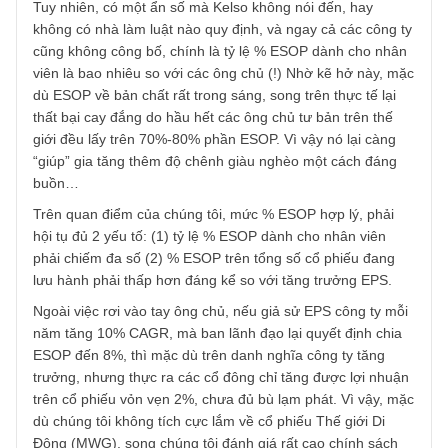
của Adam Smith sẽ làm các chủ doanh nghiệp (capitalist)
ngày càng thu được nhiều lợi lộc hơn bằng cấp số nhân
trong khi các nhân viên, công nhân (labour) sẽ ngày càng
nghèo đi do lạm phát và không hưởng được tương xứng v
công lao của họ. Do đó, ông phát minh ra ESOP, thậm chí
cả CSOP (dành cho các nông dân, chủ doanh nghiệp nhỏ 
khách hàng) để gắn liền lợi ích của nhân viên với doanh
nghiệp đó. Có như vậy, họ không chỉ được đảm bảo về
cuộc sống, mà còn cống hiến, sáng tạo hết mình cho côn
ty, giúp công ty thịnh vượng bền vững.
Tuy nhiên, có một ẩn số mà Kelso không nói đến, hay
không có nhà làm luật nào quy định, và ngay cả các công 
cũng không công bố, chính là tỷ lệ % ESOP dành cho nhâ
viên là bao nhiêu so với các ông chủ (!) Nhờ kẽ hở này, m
dù ESOP về bản chất rất trong sáng, song trên thực tế lại
thất bại cay đắng do hầu hết các ông chủ tư bản trên thế
giới đều lấy trên 70%-80% phần ESOP. Vì vậy nó lại càng
“giúp” gia tăng thêm độ chênh giàu nghèo một cách đáng