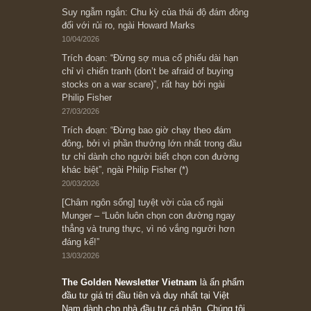
Subscribe ngay (*)
Bài viết gần đây nhất
[Châm ngôn sống] “Làm sao để trở nên giàu
có? Hãy kỷ luật chuẩn bị từng bước một cho
những cú “fast spurts”; rồi đến cuối đời, nếu
người nào xứng đáng, thì ắt sẽ trở nên giàu