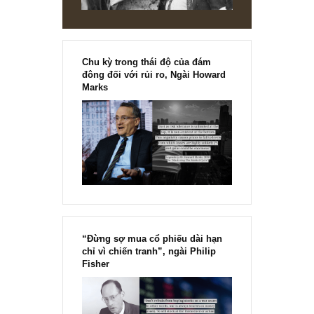
Mình đã rõ hơn về ESOP
Chúc ấn phẩm ngày càng phổ biến!
REPLY
[Ấn phẩm kỳ 82], 36/36 trang,
chính thức phát hành!!