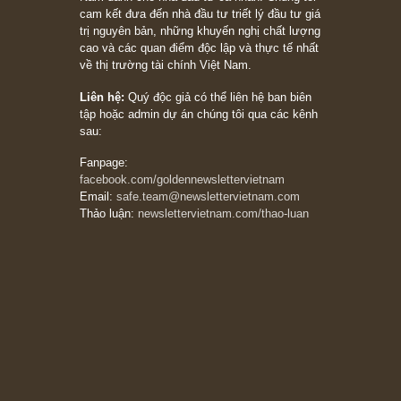
có (*)” – cố ngài Charlie Munger
05/06/2026
Ấn phẩm Kỳ 82 (Bản cắt)
08/05/2026
Suy ngẫm ngắn: Chu kỳ của thái độ đám đông
đối với rủi ro, ngài Howard Marks
10/04/2026
Trích đoạn: “Đừng sợ mua cổ phiếu dài hạn
chỉ vì chiến tranh (don’t be afraid of buying
stocks on a war scare)”, rất hay bởi ngài
Philip Fisher
27/03/2026
Trích đoạn: “Đừng bao giờ chạy theo đám
đông, bởi vì phần thưởng lớn nhất trong đầu
tư chỉ dành cho người biết chọn con đường
khác biệt”, ngài Philip Fisher (*)
20/03/2026
[Châm ngôn sống] tuyệt vời của cố ngài
Munger – “Luôn luôn chọn con đường ngay