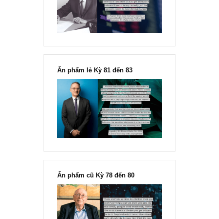
Chu kỳ trong thái độ của đám
đông đối với rủi ro, Ngài Howard
Marks
“Đừng sợ mua cổ phiếu dài hạn
chỉ vì chiến tranh”, ngài Philip
Fisher