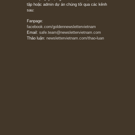
Trích đoạn: “Đừng sợ mua cổ phiếu dài hạn
chỉ vì chiến tranh (don’t be afraid of buying
stocks on a war scare)”, rất hay bởi ngài
Philip Fisher
27/03/2026
Trích đoạn: “Đừng bao giờ chạy theo đám
đông, bởi vì phần thưởng lớn nhất trong đầu
tư chỉ dành cho người biết chọn con đường
khác biệt”, ngài Philip Fisher (*)
20/03/2026
[Châm ngôn sống] tuyệt vời của cố ngài
Munger – “Luôn luôn chọn con đường ngay
thẳng và trung thực, vì nó vắng người hơn
đáng kể!”
13/03/2026
The Golden Newsletter Vietnam
là ấn phẩm
đầu tư giá trị đầu tiên và duy nhất tại Việt
Nam dành cho nhà đầu tư cá nhân. Chúng tôi
cam kết đưa đến nhà đầu tư triết lý đầu tư giá