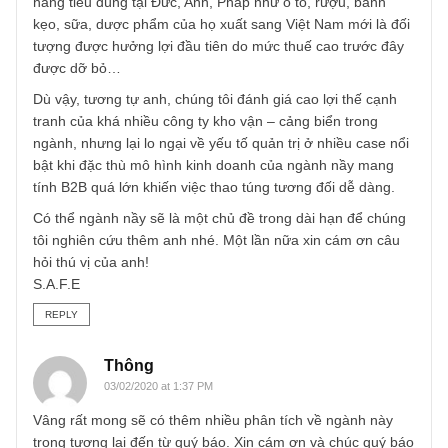
Về EV-FTA, chúng tôi tương đối tránh chủ đề xuất khẩu,
logistics quốc tế trong suốt thời gian vừa qua trừ một số
case rẻ bất thường vì vòng tròn hiểu biết (area of
competence) của chúng tôi tương đối hạn chế về lĩnh vực
nầy… Dù vậy, chúng tôi cho rằng EV-FTA là một triển vọn
dài hạn khá tích cực cho nền kinh tế xuất khẩu của Việt
Nam. Song chúng tôi không cho rằng DN có thể hưởng lợi
ngay từ 2020 trừ một số ngành có lợi thế cạnh tranh đặc
thù như gỗ, dệt may, da giầy, v.v đã có tập KH mạnh ở
Châu Âu sẵn. Trong ngắn hạn, chúng tôi cho rằng nhóm
hàng tiêu dùng tại Đức, Anh, Pháp như ô tô, rượu, bánh
kẹo, sữa, dược phẩm của họ xuất sang Việt Nam mới là đ
tượng được hưởng lợi đầu tiên do mức thuế cao trước đâ
được dỡ bỏ…
Dù vậy, tương tự anh, chúng tôi đánh giá cao lợi thế cạnh
tranh của khá nhiều công ty kho vận – cảng biển trong
ngành, nhưng lại lo ngại về yếu tố quản trị ở nhiều case nổ
bật khi đặc thù mô hình kinh doanh của ngành nầy mang