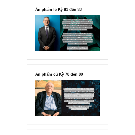
“Đừng sợ mua cổ phiếu dài hạn
chỉ vì chiến tranh”, ngài Philip
Fisher
Ấn phẩm lẻ Kỳ 81 đến 83