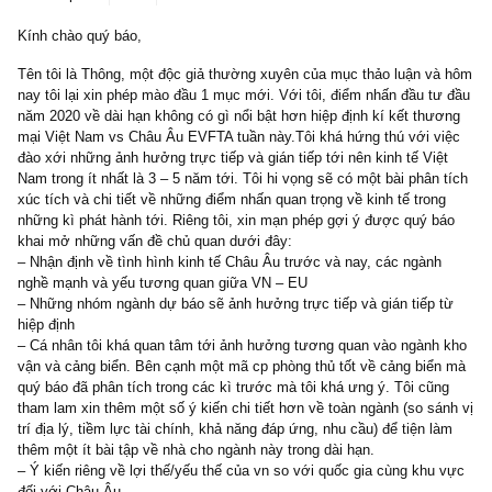
2 replies
22/01/2020
Kính chào quý báo,
Tên tôi là Thông, một độc giả thường xuyên của mục thảo luận v
nay tôi lại xin phép mào đầu 1 mục mới. Với tôi, điểm nhấn đầu t
năm 2020 về dài hạn không có gì nổi bật hơn hiệp định kí kết thư
mại Việt Nam vs Châu Âu EVFTA tuần này.Tôi khá hứng thú với v
đào xới những ảnh hưởng trực tiếp và gián tiếp tới nên kinh tế Việ
Nam trong ít nhất là 3 – 5 năm tới. Tôi hi vọng sẽ có một bài phân 
xúc tích và chi tiết về những điểm nhấn quan trọng về kinh tế tron
những kì phát hành tới. Riêng tôi, xin mạn phép gợi ý được quý b
khai mở những vấn đề chủ quan dưới đây:
– Nhận định về tình hình kinh tế Châu Âu trước và nay, các ngành
nghề mạnh và yếu tương quan giữa VN – EU
– Những nhóm ngành dự báo sẽ ảnh hưởng trực tiếp và gián tiếp 
hiệp định
– Cá nhân tôi khá quan tâm tới ảnh hưởng tương quan vào ngành
vận và cảng biển. Bên cạnh một mã cp phòng thủ tốt về cảng biể
quý báo đã phân tích trong các kì trước mà tôi khá ưng ý. Tôi cũ