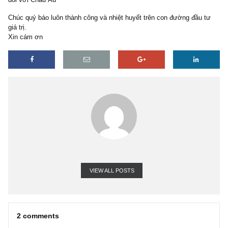
tham lam xin thêm một số ý kiến chi tiết hơn về toàn ngành (so sá
trí địa lý, tiềm lực tài chính, khả năng đáp ứng, nhu cầu) để tiện l
thêm một ít bài tập về nhà cho ngành này trong dài hạn.
– Ý kiến riêng về lợi thế/yếu thế của vn so với quốc gia cùng khu
đối với Châu Âu
Chúc quý báo luôn thành công và nhiệt huyết trên con đường đầu 
giá trị.
Xin cám ơn