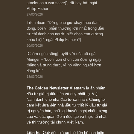
Subscribe ngay (*)
Bài viết gần đây nhất
[Châm ngôn sống] “Làm sao để trở nên giàu
có? Hãy kỷ luật chuẩn bị từng bước một cho
những cú “fast spurts”; rồi đến cuối đời, nếu
người nào xứng đáng, thì ắt sẽ trở nên giàu
có (*)” – cố ngài Charlie Munger
05/06/2026
Ấn phẩm Kỳ 82 (Bản cắt)
08/05/2026
Suy ngẫm ngắn: Chu kỳ của thái độ đám đông
đối với rủi ro, ngài Howard Marks
10/04/2026