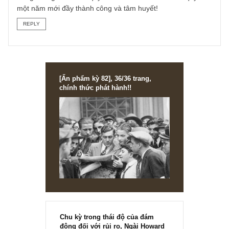
tính B2B quá lớn khiến việc thao túng tương đối dễ dàng.
Có thể ngành nầy sẽ là một chủ đề trong dài hạn để chún
tôi nghiên cứu thêm anh nhé. Một lần nữa xin cám ơn câu
hỏi thú vị của anh!
S.A.F.E
REPLY
Thông
03/02/2020 at 1:37 PM
Vâng rất mong sẽ có thêm nhiều phân tích về ngành này
trong tương lai đến từ quý báo. Xin cám ơn và chúc quý b
một năm mới đầy thành công và tâm huyết!
REPLY