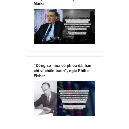
[Ấn phẩm kỳ 82], 36/36 trang,
chính thức phát hành!!
Chu kỳ trong thái độ của đám
đông đối với rủi ro, Ngài Howard
Marks