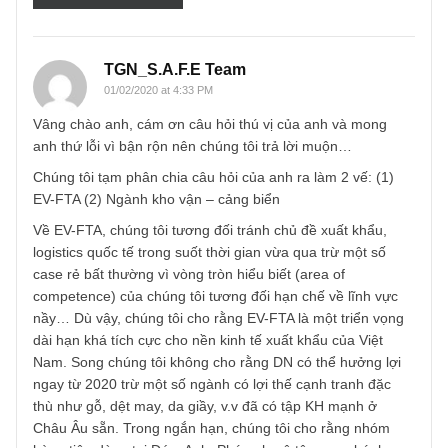
Name
*
Email
*
TGN_S.A.F.E Team
01/02/2020 at 4:33 PM
Vâng chào anh, cám ơn câu hỏi thú vị của anh và mong
anh thứ lỗi vì bận rộn nên chúng tôi trả lời muộn…
Chúng tôi tạm phân chia câu hỏi của anh ra làm 2 vế: (1)
EV-FTA (2) Ngành kho vận – cảng biển