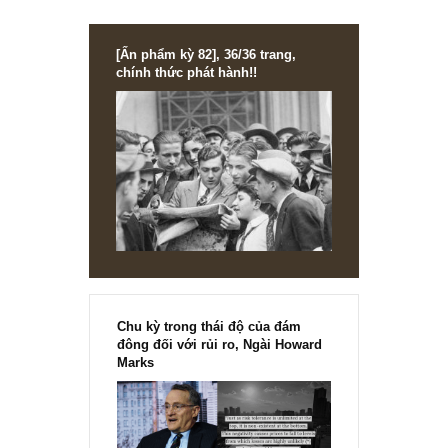
gắng, tuy nhiên ở một số nội dung quá dầy như ấn phẩm
Singapore vừa qua với các cổ phiếu tập đoàn cực kỳ phức
tạp buộc chúng tôi phải co chữ lại. BBT chúng tôi có nguy
tắc chỉ viết tối đa 1 trang cho bất cứ cổ phiếu nào nên mo
anh thông cảm nhé…
Rất mong được đồng hành cùng anh lâu dài!
S.A.F.E
REPLY
[Ấn phẩm kỳ 82], 36/36 trang,
chính thức phát hành!!