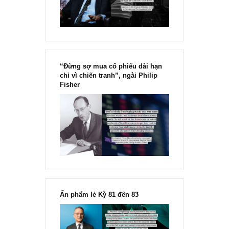
Chu kỳ trong thái độ của đám
đông đối với rủi ro, Ngài Howard
Marks
“Đừng sợ mua cổ phiếu dài hạn