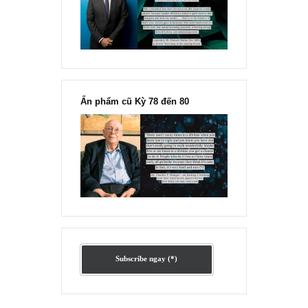
chỉ vì chiến tranh”, ngài Philip
Fisher
Ấn phẩm lẻ Kỳ 81 đến 83