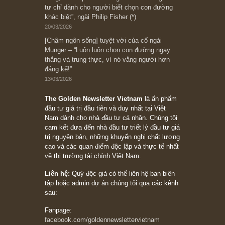
Bài viết gần đây nhất
[Châm ngôn sống] “Làm sao để trở nên giàu
có? Hãy kỷ luật chuẩn bị từng bước một cho
những cú “fast spurts”; rồi đến cuối đời, nếu
người nào xứng đáng, thì ắt sẽ trở nên giàu
có (*)” – cố ngài Charlie Munger
05/06/2026
Ấn phẩm Kỳ 82 (Bản cắt)
08/05/2026
Suy ngẫm ngắn: Chu kỳ của thái độ đám đông
đối với rủi ro, ngài Howard Marks
10/04/2026
Trích đoạn: “Đừng sợ mua cổ phiếu dài hạn
chỉ vì chiến tranh (don’t be afraid of buying
stocks on a war scare)”, rất hay bởi ngài
Philip Fisher
27/03/2026
Trích đoạn: “Đừng bao giờ chạy theo đám
đông, bởi vì phần thưởng lớn nhất trong đầu