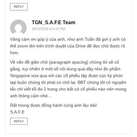
“Pop-out” -> anh nhấn vào đó -> sau đó ấn phẩm sẽ chuy
sang một tab mới, đọc trên nền googledrive -> lúc này bá
có thể zoom +/- túy ý cho phù hợp với mắt của mình. (các
này trên PC hay điện thoại đều dùng được, lưu ý là trên
điện thoại anh phải down app của googledrive và đăng
nhập)
Hi vọng nó sẽ giúp ích được anh trong quá trình trải nghi
ấn phẩm tuyệt với của SAFE.
REPLY
TGN_S.A.F.E Team
18/12/2019 at 5:37 PM
Vâng cám ơn góp ý của anh, như anh Tuấn đã gợi ý anh 
thể zoom lên trên trình duyệt của Drive để đọc chữ được r
hơn.
Về vấn đề giãn chữ (paragraph spacing) chúng tôi sẽ cố