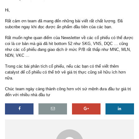
3 replies
26/09/2017
Hi,
Rất cảm ơn team đã mang đến những bài viết rất chất lượng. Đã
subcribe ngay khi đọc được ấn phẩm đầu tiên của các bạn.
Rất muốn nghe quan điểm của Newsletter về các cổ phiếu có thể
coi là cơ bản mà giá đã hit bottom 52 như SKG, VNS, DQC … cũ
như các cổ phiếu đang giao dịch ở mức P/B rất thấp như MNC, M
NDN, VKC …
Trong các bài phân tích cổ phiếu, nếu các bạn có thể viết thêm
catalyst để cổ phiếu có thể trở vê giá trị thực cũng sẽ hữu ích hơ
nữa.
Chúc team ngày càng thành công hơn với sứ mệnh đưa đầu tư giá
đến với nhiều nhà đầu tư