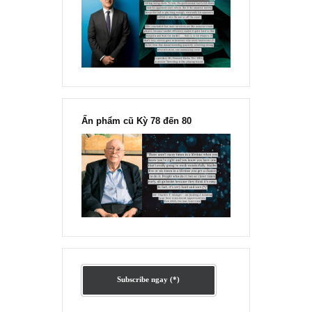
“Đừng sợ mua cổ phiếu dài hạn
chỉ vì chiến tranh”, ngài Philip
Fisher
Ấn phẩm lẻ Kỳ 81 đến 83