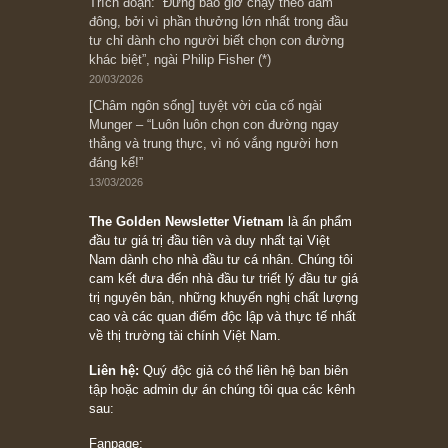
Bài viết gần đây nhất
[Châm ngôn sống] “Làm sao để trở nên giàu
có? Hãy kỷ luật chuẩn bị từng bước một cho
những cú “fast spurts”; rồi đến cuối đời, nếu
người nào xứng đáng, thì ắt sẽ trở nên giàu
có (*)” – cố ngài Charlie Munger
05/06/2026
Ấn phẩm Kỳ 82 (Bản cắt)
08/05/2026
Suy ngẫm ngắn: Chu kỳ của thái độ đám đông
đối với rủi ro, ngài Howard Marks
10/04/2026
Trích đoạn: “Đừng sợ mua cổ phiếu dài hạn
chỉ vì chiến tranh (don’t be afraid of buying
stocks on a war scare)”, rất hay bởi ngài