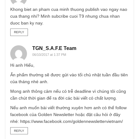
triển vọng và những nhân tố giúp cổ phiếu trở về giá trị th
của mình.
Cảm ơn bạn một lần nữa và rất mong được bạn ủng hộ lâ
dài.
S.A.F.E Team
REPLY
D.Hieu
06/10/2017 at 9:44 AM
Khong biet an pham cua minh thuong publish vao ngay n
cua thang nhi? Minh subcribe cuoi T9 nhung chua nhan
duoc ban ky nay.
REPLY
TGN_S.A.F.E Team
06/10/2017 at 1:37 PM