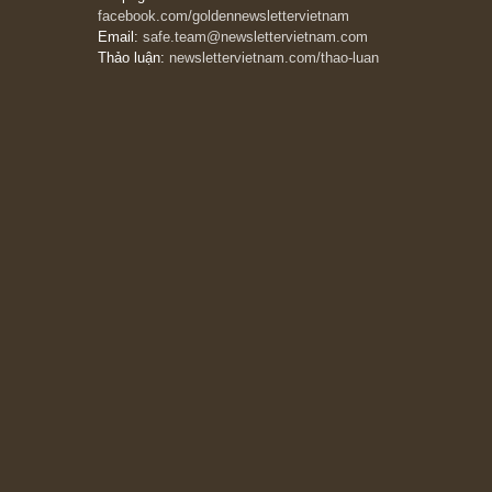
Philip Fisher
27/03/2026
Trích đoạn: “Đừng bao giờ chạy theo đám
đông, bởi vì phần thưởng lớn nhất trong đầu
tư chỉ dành cho người biết chọn con đường
khác biệt”, ngài Philip Fisher (*)
20/03/2026
[Châm ngôn sống] tuyệt vời của cố ngài
Munger – “Luôn luôn chọn con đường ngay
thẳng và trung thực, vì nó vắng người hơn
đáng kể!”
13/03/2026
The Golden Newsletter Vietnam
là ấn phẩm
đầu tư giá trị đầu tiên và duy nhất tại Việt
Nam dành cho nhà đầu tư cá nhân. Chúng tôi
cam kết đưa đến nhà đầu tư triết lý đầu tư giá
trị nguyên bản, những khuyến nghị chất lượng
cao và các quan điểm độc lập và thực tế nhất
về thị trường tài chính Việt Nam.