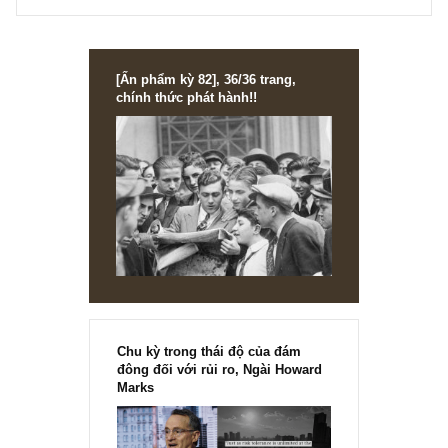
Hi anh Hiếu,
Ấn phẩm thường sẽ được gửi vào tối chủ nhật tuần đầu ti
của tháng nhé anh.
Mong anh thông cảm nếu có trễ deadline vì chúng tôi cũn
cần chút thời gian để ra đời các bài viết có chất lượng.
Nếu anh muốn bài viết thường xuyên hơn anh có thể follo
facebook của Golden Newsletter hoặc đặt câu hỏi ở đây
nhé: https://www.facebook.com/goldennewslettervietnam/
REPLY
[Ấn phẩm kỳ 82], 36/36 trang,
chính thức phát hành!!