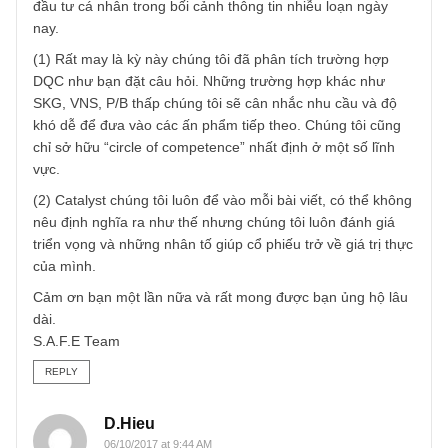
TGN_S.A.F.E Team
01/10/2017 at 6:14 PM
Hi bạn,
Chúng tôi rất mong được biết danh tính của bạn. Chúng tô
cám ơn bạn rất nhiều vì đã dành lời khen ngợi và sẽ luôn 
gắng đặt chất lượng lên hàng đầu để phục vụ số đông nh
đầu tư cá nhân trong bối cảnh thông tin nhiễu loạn ngày
nay.
(1) Rất may là kỳ này chúng tôi đã phân tích trường hợp
DQC như bạn đặt câu hỏi. Những trường hợp khác như
SKG, VNS, P/B thấp chúng tôi sẽ cân nhắc nhu cầu và độ
khó dễ để đưa vào các ấn phẩm tiếp theo. Chúng tôi cũng
chỉ sở hữu “circle of competence” nhất định ở một số lĩnh
vực.
(2) Catalyst chúng tôi luôn để vào mỗi bài viết, có thể khô
nêu định nghĩa ra như thế nhưng chúng tôi luôn đánh giá