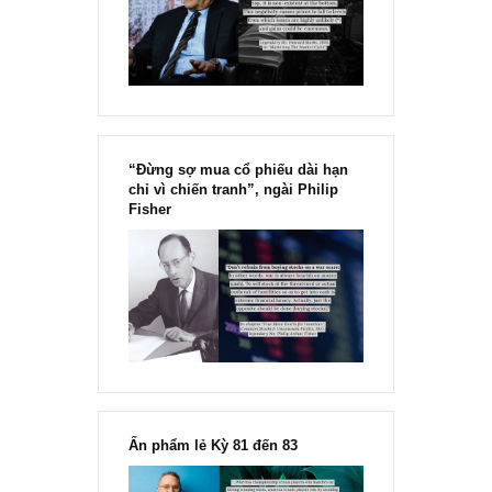
Chu kỳ trong thái độ của đám
đông đối với rủi ro, Ngài Howard
Marks