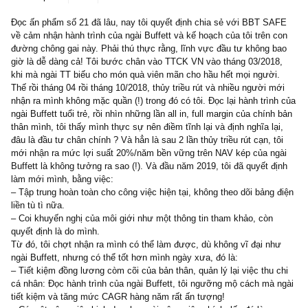
2 replies
11/07/2019
Đọc ấn phẩm số 21 đã lâu, nay tôi quyết định chia sẻ với BBT S
về cảm nhận hành trình của ngài Buffett và kế hoạch của tôi trên 
đường chông gai này. Phải thú thực rằng, lĩnh vực đầu tư không 
giờ là dễ dàng cả! Tôi bước chân vào TTCK VN vào tháng 03/201
khi mà ngài TT biếu cho món quà viên mãn cho hầu hết mọi người
Thế rồi tháng 04 rồi tháng 10/2018, thủy triều rút và nhiều người m
nhận ra mình không mặc quần (!) trong đó có tôi. Đọc lại hành trìn
ngài Buffett tuổi trẻ, rồi nhìn những lần all in, full margin của chín
thân mình, tôi thấy mình thực sự nên điềm tĩnh lại và định nghĩa lạ
đâu là đầu tư chân chính ? Và hẳn là sau 2 lần thủy triều rút cạn, t
mới nhận ra mức lợi suất 20%/năm bền vững trên NAV kép của n
Buffett là không tưởng ra sao (!). Và đầu năm 2019, tôi đã quyết đ
làm mới mình, bằng việc:
– Tập trung hoàn toàn cho công việc hiện tại, không theo dõi bảng
liền tù tì nữa.
– Coi khuyến nghị của môi giới như một thông tin tham khảo, còn
quyết định là do mình.
Từ đó, tôi chợt nhận ra mình có thể làm được, dù không vĩ đại nh