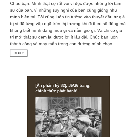
tất yếu bạn sẽ không thể nào tránh được sự giàu có trong
tương lai!”
Lời cuối, xin gởi lời chúc sức khỏe đến bố mẹ anh & anh –
một nhà đầu tư trẻ tuổi có nghị lực lớn – và chúc hoạt độn
kinh doanh của anh ở Tây Nguyên ngày càng phát đạt.
Chúng tôi rất mong được đồng hành cùng anh lâu dài!
Angelos
REPLY
Võ văn tính
01/08/2019 at 5:54 PM
Chào bạn. Mình thật sự rất vui vì đọc được những lời tâm
sự của bạn, vì những suy nghỉ của bạn cũng giống như
mình hiện tại. Tôi cũng luôn tin tưởng vào thuyết đầu tư gi
trị vì đã từng vấp ngã trên thị trường khi đi theo số đông 
không biết mình đang mua gì và nắm giử gì. Và chỉ có giá
trị mới thật sự đem lại được lợi ít lâu dài. Chúc bạn luôn