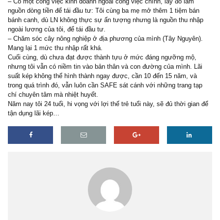
ngài Buffett, nhưng có thể tốt hơn mình ngày xưa, đó là:
– Tiết kiệm đồng lương còm cõi của bản thân, quản lý lại việc thu 
cá nhân: Đọc hành trình của ngài Buffett, tôi ngưỡng mộ cách mà 
tiết kiệm và tăng mức CAGR hàng năm rất ấn tượng!
– Có một công việc kinh doanh ngoài công việc chính, lấy đó làm
nguồn dòng tiền để tái đầu tư: Tôi cùng ba mẹ mở thêm 1 tiệm bá
bánh canh, dù LN không thực sự ấn tượng nhưng là nguồn thu nh
ngoài lương của tôi, để tái đầu tư.
– Chăm sóc cây nông nghiệp ở địa phương của mình (Tây Nguyên
Mang lại 1 mức thu nhập rất khá.
Cuối cùng, dù chưa đạt được thành tựu ở mức đáng ngưỡng mộ,
nhưng tôi vẫn có niềm tin vào bản thân và con đường của mình. L
suất kép không thể hình thành ngay được, cần 10 đến 15 năm, và
trong quá trình đó, vẫn luôn cần SAFE sát cánh với những trang t
chí chuyên tâm mà nhiệt huyết.
Năm nay tôi 24 tuổi, hi vọng với lợi thế trẻ tuổi này, sẽ đủ thời gia
tận dụng lãi kép…