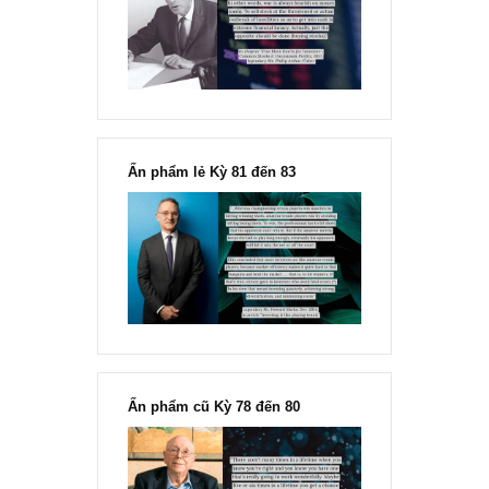
Chu kỳ trong thái độ của đám
đông đối với rủi ro, Ngài Howard
Marks
“Đừng sợ mua cổ phiếu dài hạn
chỉ vì chiến tranh”, ngài Philip
Fisher