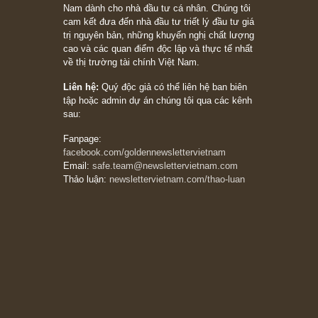
05/06/2026
Ấn phẩm Kỳ 82 (Bản cắt)
08/05/2026
Suy ngẫm ngắn: Chu kỳ của thái độ đám đông
đối với rủi ro, ngài Howard Marks
10/04/2026
Trích đoạn: “Đừng sợ mua cổ phiếu dài hạn
chỉ vì chiến tranh (don’t be afraid of buying
stocks on a war scare)”, rất hay bởi ngài
Philip Fisher
27/03/2026
Trích đoạn: “Đừng bao giờ chạy theo đám
đông, bởi vì phần thưởng lớn nhất trong đầu
tư chỉ dành cho người biết chọn con đường
khác biệt”, ngài Philip Fisher (*)
20/03/2026
[Châm ngôn sống] tuyệt vời của cố ngài
Munger – “Luôn luôn chọn con đường ngay
thẳng và trung thực, vì nó vắng người hơn