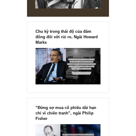
thành công và may mắn trong con đường mình chọn.
REPLY
[Ấn phẩm kỳ 82], 36/36 trang,
chính thức phát hành!!