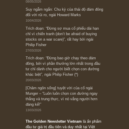
Subscribe ngay (*)
Bài viết gần đây nhất
[Châm ngôn sống] “Làm sao để trở nên giàu
có? Hãy kỷ luật chuẩn bị từng bước một cho
những cú “fast spurts”; rồi đến cuối đời, nếu
người nào xứng đáng, thì ắt sẽ trở nên giàu
có (*)” – cố ngài Charlie Munger