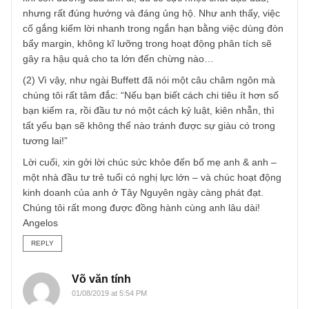
TGN_Angelos
12/07/2019 at 5:48 PM
Vâng chào anh, tôi là Angelos xin mạn phép thay mặt BBT
đang bận rộn để cám ơn chia sẻ của anh – một tấm gươn
trẻ cho các bạn lớp tiếp theo có nghị lực phấn đấu và trán
vấp ngã sai lầm.
(1) Như BBT đã nhiều lần chia sẻ rằng ta nên có nhiều
nguồn thu nhập khác nhau để không gây áp lực quá lớn l
hoạt động đầu tư, lại được sống ung dung, hạnh phúc. Tô
khi con đường của anh đi, dù có cực nhọc chút dạo đầu,
nhưng rất đúng hướng và đáng ủng hộ. Như anh thấy, việ
cố gắng kiếm lời nhanh trong ngắn hạn bằng việc dùng đ
bẩy margin, không kĩ lưỡng trong hoạt động phân tích sẽ
gây ra hậu quả cho ta lớn đến chừng nào…
(2) Vì vậy, như ngài Buffett đã nói một câu châm ngôn mà
chúng tôi rất tâm đắc: “Nếu bạn biết cách chi tiêu ít hơn s
bạn kiếm ra, rồi đầu tư nó một cách kỷ luật, kiên nhẫn, thì