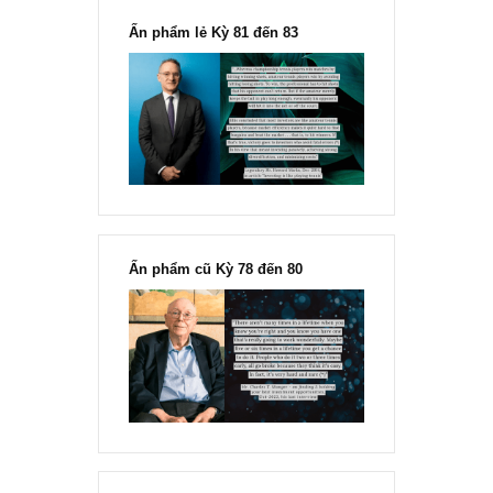
“Đừng sợ mua cổ phiếu dài hạn
chỉ vì chiến tranh”, ngài Philip
Fisher
Ấn phẩm lẻ Kỳ 81 đến 83