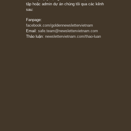
27/03/2026
Trích đoạn: “Đừng bao giờ chạy theo đám
đông, bởi vì phần thưởng lớn nhất trong đầu
tư chỉ dành cho người biết chọn con đường
khác biệt”, ngài Philip Fisher (*)
20/03/2026
[Châm ngôn sống] tuyệt vời của cố ngài
Munger – “Luôn luôn chọn con đường ngay
thẳng và trung thực, vì nó vắng người hơn
đáng kể!”
13/03/2026
The Golden Newsletter Vietnam
là ấn phẩm
đầu tư giá trị đầu tiên và duy nhất tại Việt
Nam dành cho nhà đầu tư cá nhân. Chúng tôi
cam kết đưa đến nhà đầu tư triết lý đầu tư giá
trị nguyên bản, những khuyến nghị chất lượng
cao và các quan điểm độc lập và thực tế nhất
về thị trường tài chính Việt Nam.
Liên hệ:
Quý độc giả có thể liên hệ ban biên