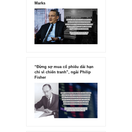
Chu kỳ trong thái độ của đám
đông đối với rủi ro, Ngài Howard
Marks