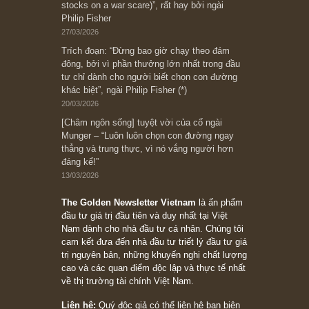
Bài viết gần đây nhất
[Châm ngôn sống] “Làm sao để trở nên giàu
có? Hãy kỷ luật chuẩn bị từng bước một cho
những cú “fast spurts”; rồi đến cuối đời, nếu
người nào xứng đáng, thì ắt sẽ trở nên giàu
có (*)” – cố ngài Charlie Munger
05/06/2026
Ấn phẩm Kỳ 82 (Bản cắt)
08/05/2026
Suy ngẫm ngắn: Chu kỳ của thái độ đám đông
đối với rủi ro, ngài Howard Marks
10/04/2026
Trích đoạn: “Đừng sợ mua cổ phiếu dài hạn
chỉ vì chiến tranh (don’t be afraid of buying
stocks on a war scare)”, rất hay bởi ngài
Philip Fisher