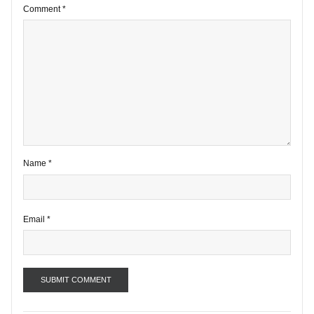
1 comment
Your email address will not be published.
Required fields are marke
*
Comment
*
Name
*
Email
*