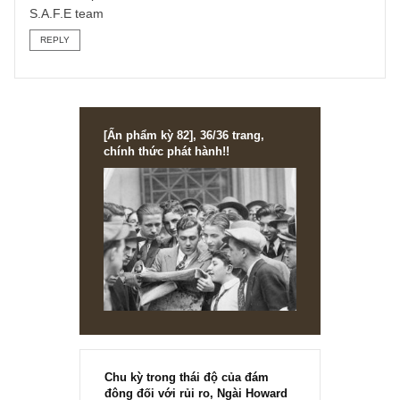
kinh doanh. Nhưng nếu anh hỏi có nên phân tách nó ra
dạng DuPont hay không thì chúng tôi cũng không biết phả
trả lời thế nào… Nếu anh tò mò cần phân tách ra thì nên
làm, nhưng quan trọng hơn là ta hiểu đặc tính kinh doanh
và yếu tố khiến doanh nghiệp có được mức hiệu quả
cao/thấp đó.
Xin cám ơn câu hỏi của anh và hi vọng đã giúp anh thỏa
mãn được phần nào khúc mắc!
S.A.F.E team
REPLY
[Ấn phẩm kỳ 82], 36/36 trang,
chính thức phát hành!!