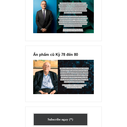
Marks
“Đừng sợ mua cổ phiếu dài hạn
chỉ vì chiến tranh”, ngài Philip
Fisher