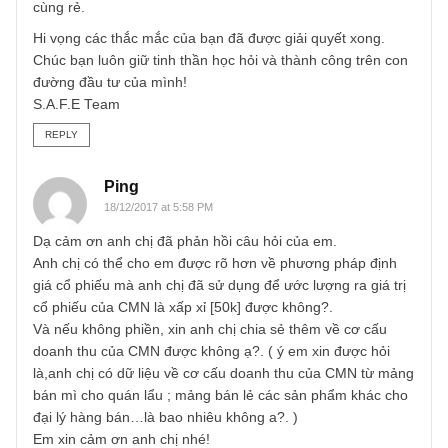
Hi bạn Ping,
– Thương hiệu có nhiều cách để ước lượng. Lịch sử lâu đ
là một, độ nhận diện (brand awareness) là hai, ba là các
cuộc khảo sát và thị phần. Chúng tôi cho rằng giá trị vô hì
này cần kinh nghiệm và trực giác của nhà đầu tư nhiều h
là khoa học chính xác.
– Rất đúng bạn à, thương hiệu trong mỗi ngành nghề sẽ 
giá trị khác nhau. Ngành tiêu dùng là ngành yêu cầu thươ
hiệu cao nhất. Trong khi đó những lĩnh vực sản xuất ngàn
hàng thô như thép, gỗ, săm lốp (những ngành bán hàng
B2B) lại đánh mạnh hơn vào giá cả và chất lượng sản
phẩm.
– Cũng lại đúng như bạn nói, phần giá trị vô hình này là m
phần chiều tăng thêm (upside) và cũng là biên an toàn khi
chúng tôi xét đến – chứng tỏ mức giá chúng tôi đang trả v
cùng rẻ.
Hi vọng các thắc mắc của bạn đã được giải quyết xong.