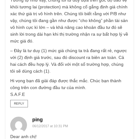
Thử nghĩ có một ông tên A bán cho bạn căn nhà của ông t
Mà căn nhà ấy ngoài vị trí, thủ tục hoàn chỉnh, nền móng
xây dựng đều tốt, lại còn có toàn bộ nội thất bên trong sa
trọng và có tầm nhìn ra bờ sông rất đẹp. Và bạn biết rằng
giá của ông A đưa ra rẻ đến mức bằng một căn nhà phố
trong hẻm tối tăm không nội thất. Như vậy, bạn mua được
nhà ông A với giá mà cho không đi tất cả các giá trị cộng
thêm khó định giá khác như phong thủy, view, trang trí nội
thất …
Tương tự như vậy, chúng tôi tư duy dựa trên góc độ bảo v
khỏi tương lai (protection) mà không cố gắng định giá chí
xác thứ giá trị vô hình trên. Chúng tôi biết rằng với P/B nh
vậy, chúng tôi đang gần như được “cho không” phần tài s
vô hình cực kì lớn – và khả năng cao khoản đầu tư đó sẽ
sinh lời trong dài hạn khi thị trường nhận ra sự bất hợp lý 
mức giá đó.
– Đây là tư duy (1) mức giá chúng ta trả đang rất rẻ, ngượ