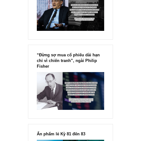
[Ấn phẩm kỳ 82], 36/36 trang,
chính thức phát hành!!
Chu kỳ trong thái độ của đám
đông đối với rủi ro, Ngài Howard