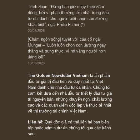
Subscribe ngay (*)
Bài viết gần đây nhất
[Châm ngôn sống] “Làm sao để trở nên giàu
có? Hãy kỷ luật chuẩn bị từng bước một cho
những cú “fast spurts”; rồi đến cuối đời, nếu
người nào xứng đáng, thì ắt sẽ trở nên giàu
có (*)” – cố ngài Charlie Munger
05/06/2026
Ấn phẩm Kỳ 82 (Bản cắt)