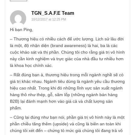
công ty sản xuất mì tôm, như miliket phải chăng có giá trị t
hơn là mì tôm ba miền các thứ mới đây?.)
và thương hiệu của mỗi các công ty trong các ngành nghề
khác nhau có thể mang lại giá trị khác nhau ạ? ( ý em là
chẳng hạn như thương hiệu trong ngành đồ uống phải
chăng mang lại lợi nhuận, nhiều hơn là thương hiệu đồ gỗ
gia dụng,?)
Dạ theo em hiểu thì trong việc định giá cổ phiếu, chẳng ha
như cổ phiếu cmn, thì anh chị đã không đưa ” giá trị ” này
vào để định giá ạ?.
Nói cách khác, em hiểu ý anh chị nói là tài sản vô hình xe
như một biên an toàn thêm nữa mà thôi?.
Nhờ anh chị giải đáp thêm giùm em với ạ!
REPLY
TGN_S.A.F.E Team
10/12/2017 at 12:25 PM