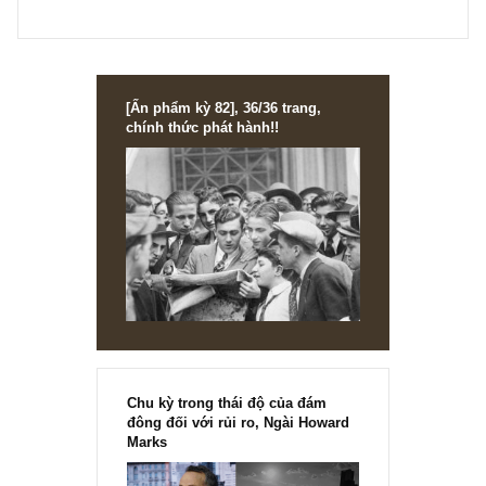
Chúc bạn luôn giữ tinh thần học hỏi và thành công trên co
đường đầu tư của mình!
S.A.F.E Team
REPLY
Ping
18/12/2017 at 5:58 PM
Dạ cảm ơn anh chị đã phản hồi câu hỏi của em.
Anh chị có thể cho em được rõ hơn về phương pháp định
giá cổ phiếu mà anh chị đã sử dụng để ước lượng ra giá tr
cổ phiếu của CMN là xấp xỉ [50k] được không?.
Và nếu không phiền, xin anh chị chia sẻ thêm về cơ cấu
doanh thu của CMN được không ạ?. ( ý em xin được hỏi
là,anh chị có dữ liệu về cơ cấu doanh thu của CMN từ mả
bán mì cho quán lẩu ; mảng bán lẻ các sản phẩm khác ch
đại lý hàng bán…là bao nhiêu không a?. )
Em xin cảm ơn anh chị nhé!