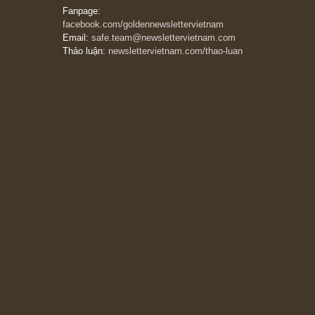
08/05/2026
Suy ngẫm ngắn: Chu kỳ của thái độ đám đông
đối với rủi ro, ngài Howard Marks
10/04/2026
Trích đoạn: “Đừng sợ mua cổ phiếu dài hạn
chỉ vì chiến tranh (don’t be afraid of buying
stocks on a war scare)”, rất hay bởi ngài
Philip Fisher
27/03/2026
Trích đoạn: “Đừng bao giờ chạy theo đám
đông, bởi vì phần thưởng lớn nhất trong đầu
tư chỉ dành cho người biết chọn con đường
khác biệt”, ngài Philip Fisher (*)
20/03/2026
[Châm ngôn sống] tuyệt vời của cố ngài
Munger – “Luôn luôn chọn con đường ngay
thẳng và trung thực, vì nó vắng người hơn
đáng kể!”
13/03/2026