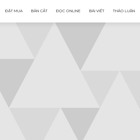
ĐẶT MUA
BẢN CẮT
ĐỌC ONLINE
BÀI VIẾT