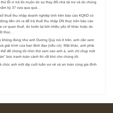
 phần chú giải về thuế của doanh nghiệp ở phần thuyết minh B
õ các loại thuế phải chịu, đã nộp và nợ lại bao nhiêu. so sánh c
nhập đã nộp với lợi nhuận trước thuế để rõ hơn.
am
 anh thứ lỗi vì trả lời muộn do sự thay đổi nhà tài trợ và do c
 cho ấn phẩm kỳ 37 vừa qua quá…
ằng con số thuế thu nhập doanh nghiệp tính trên báo cáo KQKD 
 con số dòng tiền chi ra để trả thuế thu nhập DN thực trên báo c
 soát của cơ quan thuế, do hoãn lại bởi nhiều yếu tố khác hoặc 
ớc đã kết thúc…
nghi hay không đúng như anh Dương Quý nói ở trên, anh cần 
 TNDN và giải trình của ban lãnh đạo (nếu có). Mặt khác, anh p
case cụ thể để chúng tôi nhìn thử xem sao anh à, anh chỉ chụp 