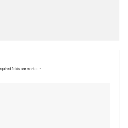
EMAIL
GOOGLE+
LINKE
STS
ished.
Required fields are marked
*