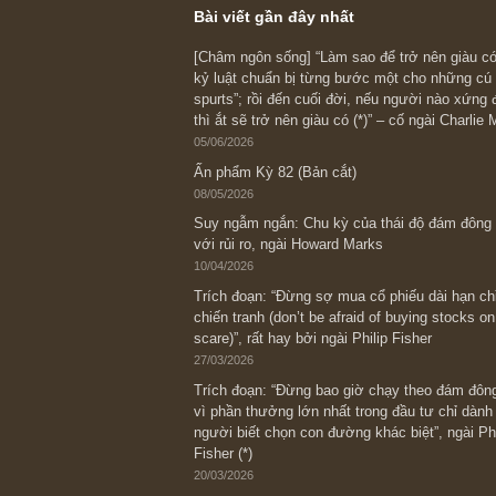
lát cắt rồi bắt chún
Cám ơn câu hỏi của
nhé
S.A.F.E team
REPLY
Bài viết gần đây nhất
[Châm ngôn sống] “Làm sao để trở nên
kỷ luật chuẩn bị từng bước một cho nh
spurts”; rồi đến cuối đời, nếu người n
thì ắt sẽ trở nên giàu có (*)” – cố ngài
05/06/2026
Ấn phẩm Kỳ 82 (Bản cắt)
08/05/2026