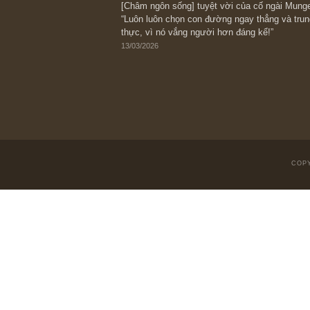
Suy ngẫm ngắn: Chu kỳ của thái độ đá
với rủi ro, ngài Howard Marks
10/04/2026
Trích đoạn: “Đừng sợ mua cổ phiếu dài
chiến tranh (don’t be afraid of buying s
scare)”, rất hay bởi ngài Philip Fisher
27/03/2026
Trích đoạn: “Đừng bao giờ chạy theo 
vì phần thưởng lớn nhất trong đầu tư 
người biết chọn con đường khác biệt”, 
Fisher (*)
20/03/2026
[Châm ngôn sống] tuyệt vời của cố ng
“Luôn luôn chọn con đường ngay thẳng
thực, vì nó vắng người hơn đáng kể!”
13/03/2026