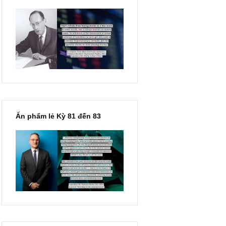
“Đừng sợ mua cổ phiếu dài
hạn chỉ vì chiến tranh”, ngài
Philip Fisher
Ấn phẩm lẻ Kỳ 81 đến 83