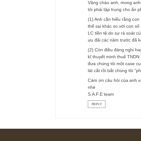
anh nên kiểm tra ở
đều có, nó ghi rất r
kỳ, tỷ lệ thuế thu 
REPLY
TGN_S.A.F.E Te
15/08/2020 at 9:46 PM
Vâng chào anh, mong
tôi phải tập trung
(1) Anh cần hiểu r
thể sai khác so với
LC tiền tệ do sự rà
ưu đãi các năm trư
(2) Còn điều đáng 
kĩ thuyết minh thuế
đưa chúng tôi một 