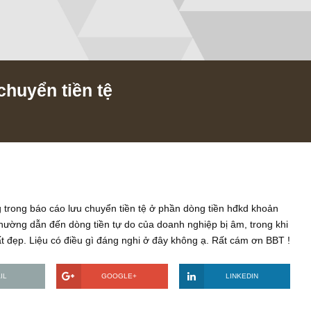
lưu chuyển tiền tệ
/2020
ỏi rằng trong báo cáo lưu chuyển tiền tệ ở phần dòng tiền hđk
o bất thường dẫn đến dòng tiền tự do của doanh nghiệp bị âm, 
ọ đều rất đẹp. Liệu có điều gì đáng nghi ở đây không ạ. Rất cá