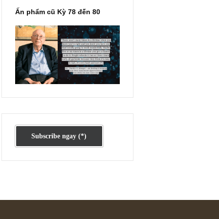
CTC
ác
húng
Ấn phẩm cũ Kỳ 78 đến 80
có
áo
do
xem
hải
một