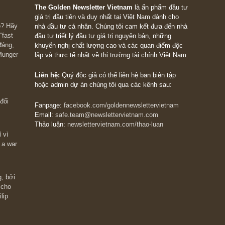
g tôi “phán” bức tranh toàn cảnh thì rất khó cho chúng tôi.
 anh và chúc anh một dịp cuối tuần vui vẻ và an toàn cùng gia 
The Golden Newsletter Vietnam
là ấn phẩm đầu
giá trị đầu tiên và duy nhất tại Việt Nam dành cho
 giàu có? Hãy
nhà đầu tư cá nhân. Chúng tôi cam kết đưa đến 
ững cú “fast
đầu tư triết lý đầu tư giá trị nguyên bản, những
ào xứng đáng,
khuyến nghị chất lượng cao và các quan điểm độ
 Charlie Munger
lập và thực tế nhất về thị trường tài chính Việt N
Liên hệ:
Quý độc giả có thể liên hệ ban biên tập
hoặc admin dự án chúng tôi qua các kênh sau: