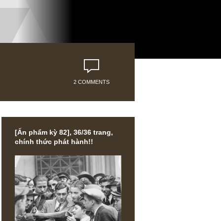
2 COMMENTS
[Ấn phẩm kỳ 82], 36/36 trang,
chính thức phát hành!!
d khoản
trong khi
m ơn BBT !