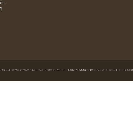
m đông đối
Fanpage:
facebook.com/goldennewslettervietnam
Email:
safe.team@newslettervietnam.com
Thảo luận:
newslettervietnam.com/thao-luan
 hạn chỉ vì
tocks on a war
đám đông, bởi
chỉ dành cho
ngài Philip
ài Munger –
 và trung