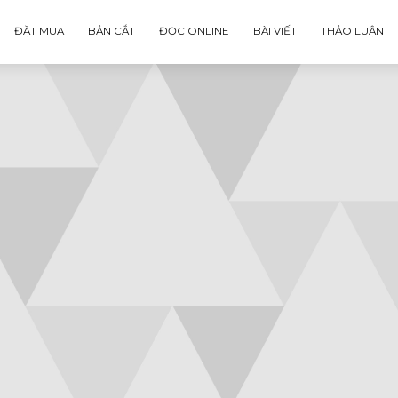
ĐẶT MUA
BẢN CẮT
ĐỌC ONLINE
BÀI VIẾT