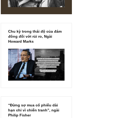
g được
ợng tiền
Chu kỳ trong thái độ của đám
DIN
đông đối với rủi ro, Ngài
Howard Marks