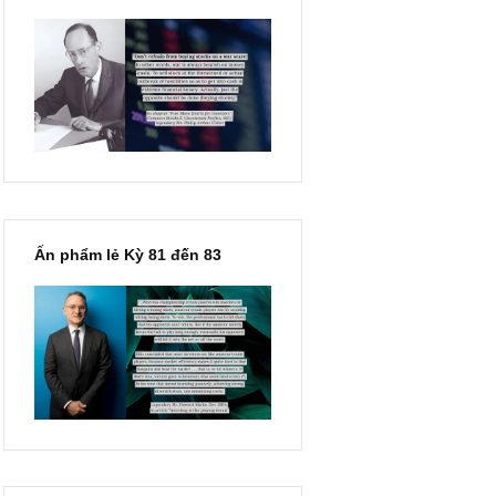
“Đừng sợ mua cổ phiếu dài
hạn chỉ vì chiến tranh”, ngài
Philip Fisher
Ấn phẩm lẻ Kỳ 81 đến 83