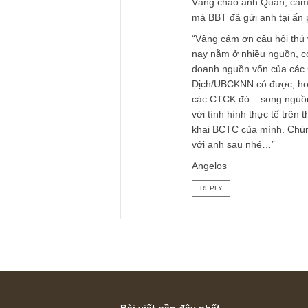
TGN_Angelos
22/02/2021 at 2:24 PM
Vâng chào anh Quân,
mà BBT đã gửi anh 
“Vâng cám ơn câu h
nay nằm ở nhiều ngu
doanh nguồn vốn củ
Dịch/UBCKNN có đượ
các CTCK đó – song
với tình hình thực 
khai BCTC của mình
với anh sau nhé…”