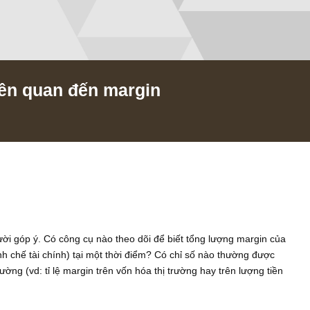
đề liên quan đến margin
021
ọi người góp ý. Có công cụ nào theo dõi để biết tổng lượng m