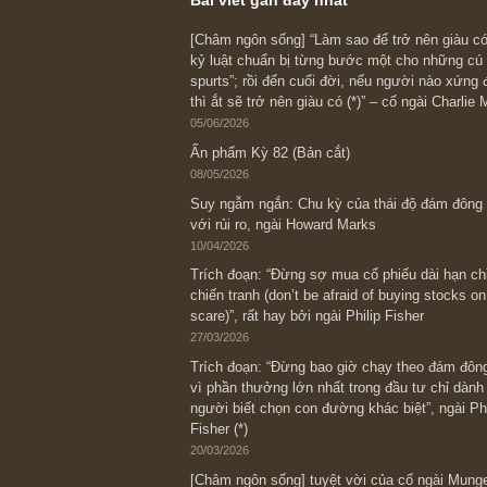
Angelos
REPLY
Bài viết gần đây nhất
[Châm ngôn sống] “Làm sao để trở nên
kỷ luật chuẩn bị từng bước một cho nh
spurts”; rồi đến cuối đời, nếu người n
thì ắt sẽ trở nên giàu có (*)” – cố ngài
05/06/2026
Ấn phẩm Kỳ 82 (Bản cắt)
08/05/2026