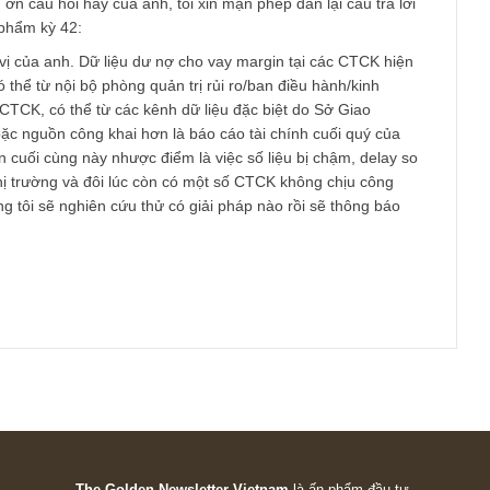
 cám ơn câu hỏi hay của anh, tôi xin mạn phép dẫn lại câu trả
tại ấn phẩm kỳ 42:
ỏi thú vị của anh. Dữ liệu dư nợ cho vay margin tại các CTCK h
ồn, có thể từ nội bộ phòng quản trị rủi ro/ban điều hành/kinh
a các CTCK, có thể từ các kênh dữ liệu đặc biệt do Sở Giao
c, hoặc nguồn công khai hơn là báo cáo tài chính cuối quý c
 nguồn cuối cùng này nhược điểm là việc số liệu bị chậm, dela
tế trên thị trường và đôi lúc còn có một số CTCK không chịu côn
. Chúng tôi sẽ nghiên cứu thử có giải pháp nào rồi sẽ thông b