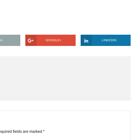
các định chế tài chính) tại một thời điểm? Có chỉ số nào thườn
thị trường (vd: tỉ lệ margin trên vốn hóa thị trường hay trên lư
EMAIL
GOOGLE+
LINKE
STS