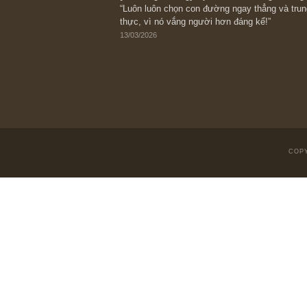
Suy ngẫm ngắn: Chu kỳ của thái độ đá
với rủi ro, ngài Howard Marks
10/04/2026
Trích đoạn: “Đừng sợ mua cổ phiếu dài
chiến tranh (don’t be afraid of buying s
scare)”, rất hay bởi ngài Philip Fisher
27/03/2026
Trích đoạn: “Đừng bao giờ chạy theo 
vì phần thưởng lớn nhất trong đầu tư 
người biết chọn con đường khác biệt”, 
Fisher (*)
20/03/2026
[Châm ngôn sống] tuyệt vời của cố ng
“Luôn luôn chọn con đường ngay thẳng
thực, vì nó vắng người hơn đáng kể!”
13/03/2026