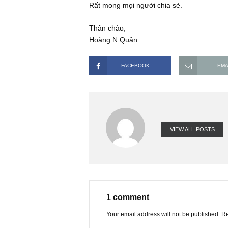
thị trường VN (vd: của các CTCK và 
dùng để đo lường mức độ margin của 
tươi thóc thật)
Rất mong mọi người chia sẻ.
Thân chào,
Hoàng N Quân
FACEBOOK
VIEW ALL PO