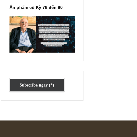
 lời
Ấn phẩm cũ Kỳ 78 đến 80
iện
ủa
y so
g
áo