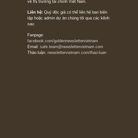
đối với rủi ro, ngài Howard Marks
10/04/2026
Trích đoạn: “Đừng sợ mua cổ phiếu dài hạn
chỉ vì chiến tranh (don’t be afraid of buying
stocks on a war scare)”, rất hay bởi ngài
Philip Fisher
27/03/2026
Trích đoạn: “Đừng bao giờ chạy theo đám
đông, bởi vì phần thưởng lớn nhất trong đầu
tư chỉ dành cho người biết chọn con đường
khác biệt”, ngài Philip Fisher (*)
20/03/2026
[Châm ngôn sống] tuyệt vời của cố ngài
Munger – “Luôn luôn chọn con đường ngay
thẳng và trung thực, vì nó vắng người hơn
đáng kể!”
13/03/2026
The Golden Newsletter Vietnam
là ấn phẩm
đầu tư giá trị đầu tiên và duy nhất tại Việt