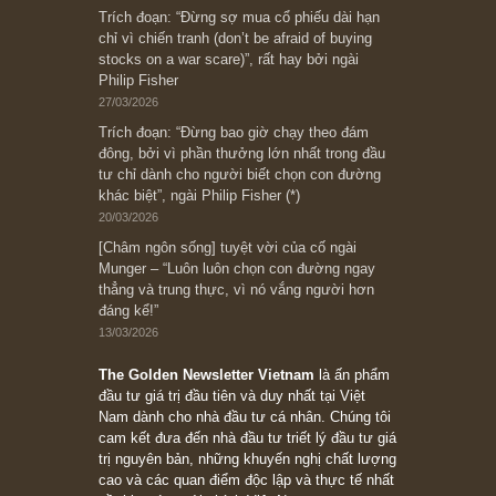
Subscribe ngay (*)
Bài viết gần đây nhất
[Châm ngôn sống] “Làm sao để trở nên giàu
có? Hãy kỷ luật chuẩn bị từng bước một cho
những cú “fast spurts”; rồi đến cuối đời, nếu
người nào xứng đáng, thì ắt sẽ trở nên giàu
có (*)” – cố ngài Charlie Munger
05/06/2026
Ấn phẩm Kỳ 82 (Bản cắt)
08/05/2026
Suy ngẫm ngắn: Chu kỳ của thái độ đám đông