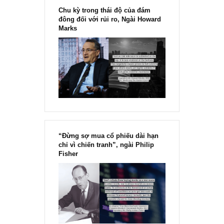
[Ấn phẩm kỳ 82], 36/36 trang,
chính thức phát hành!!
Chu kỳ trong thái độ của đám
đông đối với rủi ro, Ngài Howard
Marks