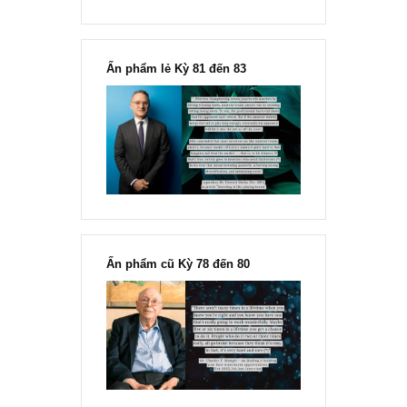
“Đừng sợ mua cổ phiếu dài hạn
chỉ vì chiến tranh”, ngài Philip
Fisher