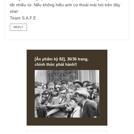
tungtuhu
10/09/2019 at 4:31 PM
Tôi có đặt báo của NewsletterVN, có thuật ngữ biên LNG l
viết tắt của từ gì? xin cám ơn!
REPLY
TGN_S.A.F.E Team
11/09/2019 at 4:12 PM
Là biên lợi nhuận gộp (gross margin) anh à, mong anh
thông cảm vì giấy mực hạn chế quá nên chúng tôi phải viế
tắt nhiều từ. Nếu không hiểu anh cứ thoải mái hỏi trên đây
nhé!
Team S.A.F.E
REPLY