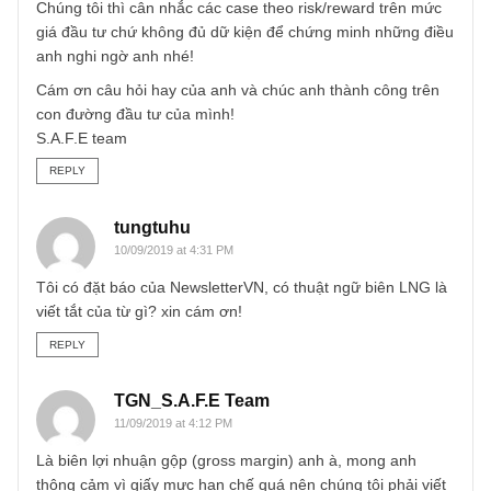
Đây là một case rất thú vị, chúng tôi không đầu tư – vì các
lý do như trong ấn phẩm XVIII – “ấn phẩm bán lẻ” – chún
tôi đã nói qua, nhưng cũng theo dõi sát để xem tương lai 
như thế nào. Cũng có thể chúng tôi sai lắm chứ, nhưng ki
nghiệm quan sát nhiều thị trường trên thế giới thì chúng tô
vẫn có chút cẩn trọng bằng tính lí trí không thiên kiến
(unbiased rationality).
Tóm lại câu hỏi của anh chúng tôi không có câu trả lời xác
đáng, nhưng nếu anh nghi ngờ thì có thể chờ vài năm chu
kỳ ICT tiếp theo xem kết quả như thế nào thì ắt anh sẽ thấ
Chúng tôi thì cân nhắc các case theo risk/reward trên mứ
giá đầu tư chứ không đủ dữ kiện để chứng minh những đi
anh nghi ngờ anh nhé!
Cám ơn câu hỏi hay của anh và chúc anh thành công trên
con đường đầu tư của mình!
S.A.F.E team
REPLY