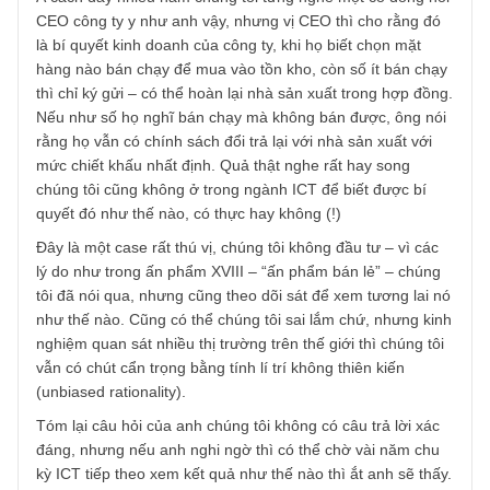
TGN_S.A.F.E Team
14/08/2019 at 4:55 PM
À cách đây nhiều năm chúng tôi từng nghe một cổ đông h
CEO công ty y như anh vậy, nhưng vị CEO thì cho rằng đ
là bí quyết kinh doanh của công ty, khi họ biết chọn mặt
hàng nào bán chạy để mua vào tồn kho, còn số ít bán chạ
thì chỉ ký gửi – có thể hoàn lại nhà sản xuất trong hợp đồn
Nếu như số họ nghĩ bán chạy mà không bán được, ông nó
rằng họ vẫn có chính sách đổi trả lại với nhà sản xuất với
mức chiết khấu nhất định. Quả thật nghe rất hay song
chúng tôi cũng không ở trong ngành ICT để biết được bí
quyết đó như thế nào, có thực hay không (!)