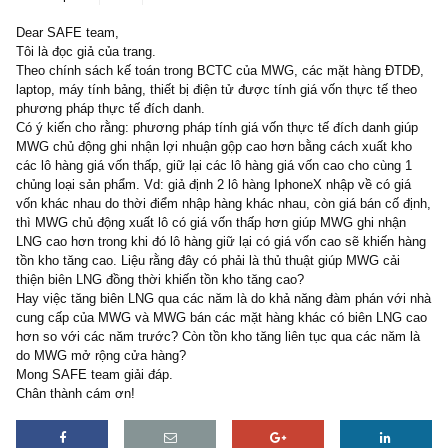
3 replies
13/08/2019
Dear SAFE team,
Tôi là đọc giả của trang.
Theo chính sách kế toán trong BCTC của MWG, các mặt hàng Đ
laptop, máy tính bảng, thiết bị điện tử được tính giá vốn thực tế t
phương pháp thực tế đích danh.
Có ý kiến cho rằng: phương pháp tính giá vốn thực tế đích danh g
MWG chủ động ghi nhận lợi nhuận gộp cao hơn bằng cách xuất k
các lô hàng giá vốn thấp, giữ lại các lô hàng giá vốn cao cho cùng
chủng loại sản phẩm. Vd: giả định 2 lô hàng IphoneX nhập về có g
vốn khác nhau do thời điểm nhập hàng khác nhau, còn giá bán cố 
thì MWG chủ động xuất lô có giá vốn thấp hơn giúp MWG ghi nhậ
LNG cao hơn trong khi đó lô hàng giữ lại có giá vốn cao sẽ khiến 
tồn kho tăng cao. Liệu rằng đây có phải là thủ thuật giúp MWG cải
thiện biên LNG đồng thời khiến tồn kho tăng cao?
Hay việc tăng biên LNG qua các năm là do khả năng đàm phán vớ
cung cấp của MWG và MWG bán các mặt hàng khác có biên LNG
hơn so với các năm trước? Còn tồn kho tăng liên tục qua các năm
do MWG mở rộng cửa hàng?