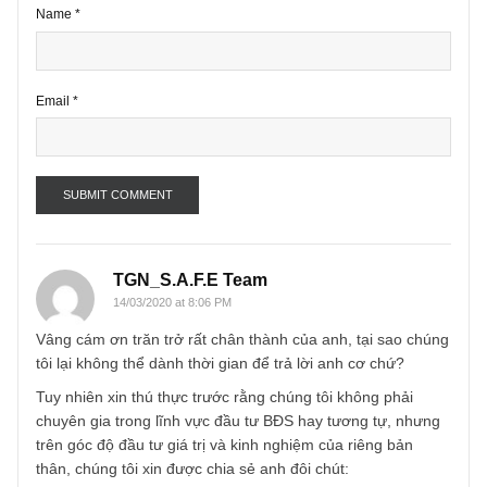
Name
*
Email
*
TGN_S.A.F.E Team