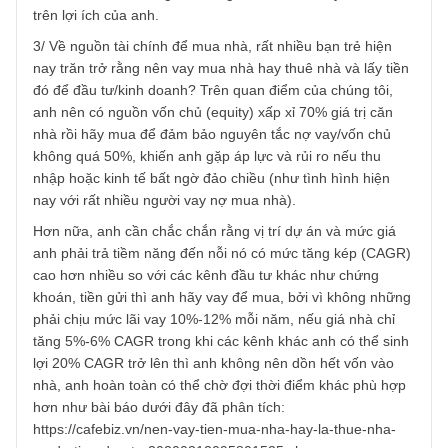
BĐS, chúng tôi tin họ sẽ cho anh rất nhiều lời khuyên hữu
ích cụ thể về dự án, quy trình thủ tục và chủ đầu tư dự án
đó, vì ở đây public anh không chia sẻ được cho chúng tôi
nên chúng tôi cũng không khuyên anh cụ thể được. Trong
trường hợp anh không có người thân am hiểu, anh nên tì
một vài luật sư chuyên về BĐS cùng một số cơ quan Sở tà
nguyên tại khu vực để tham khảo ý kiến của họ về hợp
đồng, pháp lý dự án. Anh không nên hỏi các môi giới
(broker) vì đa phần động lực chính của họ là hoa hồng từ
chủ đầu tư nên chúng tôi không chắc họ sẽ khuyên anh d
trên lợi ích của anh.
3/ Về nguồn tài chính để mua nhà, rất nhiều bạn trẻ hiện
nay trăn trở rằng nên vay mua nhà hay thuê nhà và lấy tiề
đó để đầu tư/kinh doanh? Trên quan điểm của chúng tôi,
anh nên có nguồn vốn chủ (equity) xấp xỉ 70% giá trị căn
nhà rồi hãy mua để đảm bảo nguyên tắc nợ vay/vốn chủ
không quá 50%, khiến anh gặp áp lực và rủi ro nếu thu
nhập hoặc kinh tế bất ngờ đảo chiều (như tình hình hiện