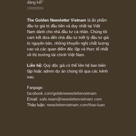
[Châm ngôn sống] “Làm sao để trở nên giàu
có? Hãy kỷ luật chuẩn bị từng bước một cho
những cú “fast spurts”; rồi đến cuối đời, nếu
người nào xứng đáng, thì ắt sẽ trở nên giàu
có (*)” – cố ngài Charlie Munger
05/06/2026
Ấn phẩm Kỳ 82 (Bản cắt)
08/05/2026
Suy ngẫm ngắn: Chu kỳ của thái độ đám đông
đối với rủi ro, ngài Howard Marks
10/04/2026
Trích đoạn: “Đừng sợ mua cổ phiếu dài hạn
chỉ vì chiến tranh (don’t be afraid of buying
stocks on a war scare)”, rất hay bởi ngài
Philip Fisher
27/03/2026
Trích đoạn: “Đừng bao giờ chạy theo đám
đông, bởi vì phần thưởng lớn nhất trong đầu
tư chỉ dành cho người biết chọn con đường
khác biệt”, ngài Philip Fisher (*)