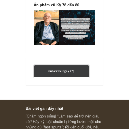
Ấn phẩm lẻ Kỳ 81 đến 83