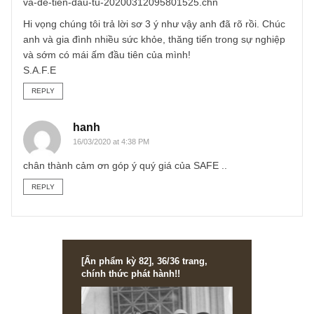
nay với rất nhiều người vay nợ mua nhà).
Hơn nữa, anh cần chắc chắn rằng vị trí dự án và mức giá
anh phải trả tiềm năng đến nỗi nó có mức tăng kép (CAG
cao hơn nhiều so với các kênh đầu tư khác như chứng
khoán, tiền gửi thì anh hãy vay để mua, bởi vì không nhữ
phải chịu mức lãi vay 10%-12% mỗi năm, nếu giá nhà chỉ
tăng 5%-6% CAGR trong khi các kênh khác anh có thể sin
lợi 20% CAGR trở lên thì anh không nên dồn hết vốn vào
nhà, anh hoàn toàn có thể chờ đợi thời điểm khác phù hợ
hơn như bài báo dưới đây đã phân tích:
https://cafebiz.vn/nen-vay-tien-mua-nha-hay-la-thue-nha-
va-de-tien-dau-tu-20200312095801525.chn
Hi vọng chúng tôi trả lời sơ 3 ý như vậy anh đã rõ rồi. Chú
anh và gia đình nhiều sức khỏe, thăng tiến trong sự nghiệ
và sớm có mái ấm đầu tiên của mình!
S.A.F.E
REPLY