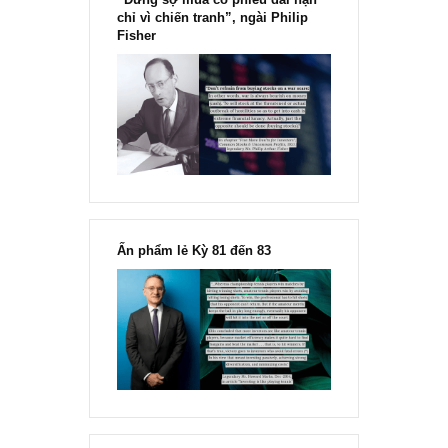
Chu kỳ trong thái độ của đám
đông đối với rủi ro, Ngài Howard
Marks
“Đừng sợ mua cổ phiếu dài hạn
chỉ vì chiến tranh”, ngài Philip
Fisher