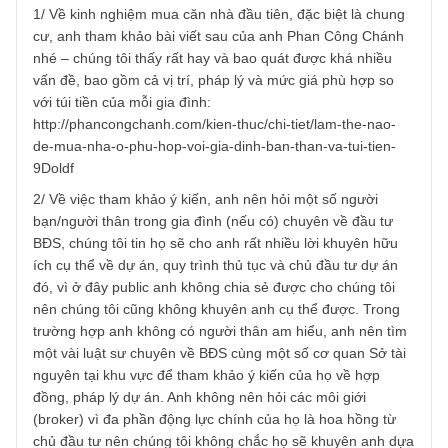
14/03/2020 at 8:06 PM
Vâng cám ơn trăn trở rất chân thành của anh, tại sao chú
tôi lại không thể dành thời gian để trả lời anh cơ chứ?
Tuy nhiên xin thú thực trước rằng chúng tôi không phải
chuyên gia trong lĩnh vực đầu tư BĐS hay tương tự, nhưn
trên góc độ đầu tư giá trị và kinh nghiệm của riêng bản
thân, chúng tôi xin được chia sẻ anh đôi chút:
1/ Về kinh nghiệm mua căn nhà đầu tiên, đặc biệt là chun
cư, anh tham khảo bài viết sau của anh Phan Công Chán
nhé – chúng tôi thấy rất hay và bao quát được khá nhiều
vấn đề, bao gồm cả vị trí, pháp lý và mức giá phù hợp so
với túi tiền của mỗi gia đình:
http://phancongchanh.com/kien-thuc/chi-tiet/lam-the-nao-
de-mua-nha-o-phu-hop-voi-gia-dinh-ban-than-va-tui-tien-
9Doldf
2/ Về việc tham khảo ý kiến, anh nên hỏi một số người
bạn/người thân trong gia đình (nếu có) chuyên về đầu tư