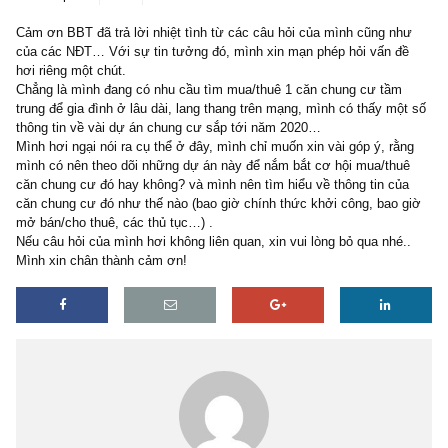
2 replies
06/03/2020
Cảm ơn BBT đã trả lời nhiệt tình từ các câu hỏi của mình cũng n
của các NĐT… Với sự tin tưởng đó, mình xin mạn phép hỏi vấn đ
hơi riêng một chút.
Chẳng là mình đang có nhu cầu tìm mua/thuê 1 căn chung cư tầm
trung để gia đình ở lâu dài, lang thang trên mạng, mình có thấy mộ
thông tin về vài dự án chung cư sắp tới năm 2020…
Mình hơi ngại nói ra cụ thể ở đây, mình chỉ muốn xin vài góp ý, rằ
mình có nên theo dõi những dự án này để nắm bắt cơ hội mua/th
căn chung cư đó hay không? và mình nên tìm hiểu về thông tin củ
căn chung cư đó như thế nào (bao giờ chính thức khởi công, bao 
mở bán/cho thuê, các thủ tục…) .
Nếu câu hỏi của mình hơi không liên quan, xin vui lòng bỏ qua nhé
Mình xin chân thành cảm ơn!