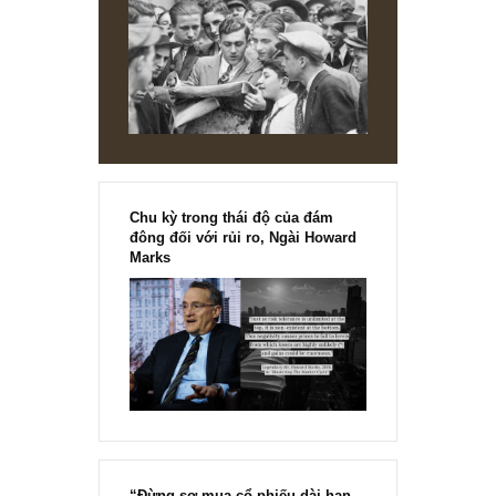
hanh
16/03/2020 at 4:38 PM
chân thành cảm ơn góp ý quý giá của SAFE ..
REPLY
[Ấn phẩm kỳ 82], 36/36 trang,
chính thức phát hành!!