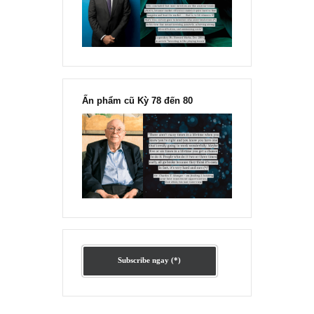
chỉ vì chiến tranh”, ngài Philip
Fisher
Ấn phẩm lẻ Kỳ 81 đến 83