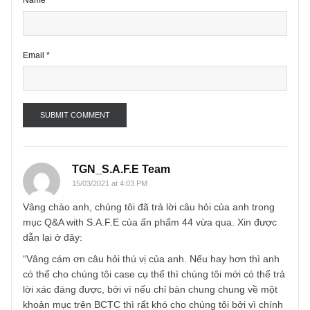
Name
*
Email
*
TGN_S.A.F.E Team
15/03/2021 at 4:03 PM