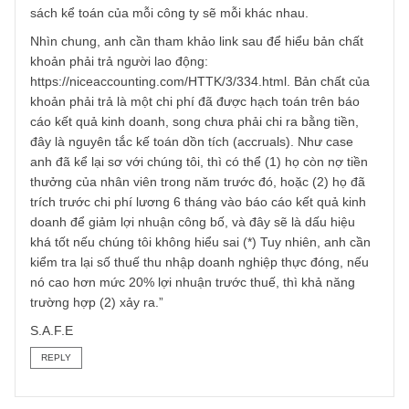
Vâng chào anh, chúng tôi đã trả lời câu hỏi của anh trong
mục Q&A with S.A.F.E của ấn phẩm 44 vừa qua. Xin được
dẫn lại ở đây:
“Vâng cám ơn câu hỏi thú vị của anh. Nếu hay hơn thì an
có thể cho chúng tôi case cụ thể thì chúng tôi mới có thể t
lời xác đáng được, bởi vì nếu chỉ bàn chung chung về một
khoản mục trên BCTC thì rất khó cho chúng tôi bởi vì chín
sách kể toán của mỗi công ty sẽ mỗi khác nhau.
Nhìn chung, anh cần tham khảo link sau để hiểu bản chất
khoản phải trả người lao động:
https://niceaccounting.com/HTTK/3/334.html. Bản chất củ
khoản phải trả là một chi phí đã được hạch toán trên báo
cáo kết quả kinh doanh, song chưa phải chi ra bằng tiền,
đây là nguyên tắc kế toán dồn tích (accruals). Như case
anh đã kể lại sơ với chúng tôi, thì có thể (1) họ còn nợ tiề
thưởng của nhân viên trong năm trước đó, hoặc (2) họ đã
trích trước chi phí lương 6 tháng vào báo cáo kết quả kinh