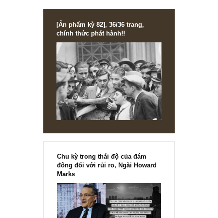
doanh để giảm lợi nhuận công bố, và đây sẽ là dấu hiệu
khá tốt nếu chúng tôi không hiểu sai (*) Tuy nhiên, anh cầ
kiểm tra lại số thuế thu nhập doanh nghiệp thực đóng, nế
nó cao hơn mức 20% lợi nhuận trước thuế, thì khả năng
trường hợp (2) xảy ra.”
S.A.F.E
REPLY
[Ấn phẩm kỳ 82], 36/36 trang,
chính thức phát hành!!