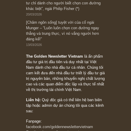
Bài viết gần đây nhất
[Châm ngôn sống] “Làm sao để trở nên giàu
có? Hãy kỷ luật chuẩn bị từng bước một cho
những cú “fast spurts”; rồi đến cuối đời, nếu
người nào xứng đáng, thì ắt sẽ trở nên giàu
có (*)” – cố ngài Charlie Munger
05/06/2026
Ấn phẩm Kỳ 82 (Bản cắt)
08/05/2026
Suy ngẫm ngắn: Chu kỳ của thái độ đám đông
đối với rủi ro, ngài Howard Marks
10/04/2026
Trích đoạn: “Đừng sợ mua cổ phiếu dài hạn
chỉ vì chiến tranh (don’t be afraid of buying
stocks on a war scare)”, rất hay bởi ngài
Philip Fisher
27/03/2026
Trích đoạn: “Đừng bao giờ chạy theo đám
đông, bởi vì phần thưởng lớn nhất trong đầu