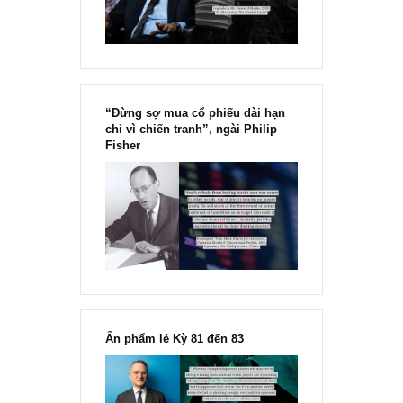
Chu kỳ trong thái độ của đám
đông đối với rủi ro, Ngài Howard
Marks
“Đừng sợ mua cổ phiếu dài hạn