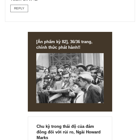
cho xác đáng. Còn nếu anh dùng dữ liệu của họ để lọc
hàng nghìn cổ phiếu thì anh có thể lọc sơ sài trước một
“group” độ 30-50 cổ phiếu rồi anh tự lọc lại bằng tay. Anh
cũng có thể dùng bộ lọc của một số CTCK như VCSC,
VNDirect chúng tôi thấy cũng tạm được…
Hi vọng chúng tôi trả lời sơ vậy anh đã thỏa mãn rồi. Chúc
anh thành công trên con đường đầu tư của mình!
Team S.A.F.E
REPLY
[Ấn phẩm kỳ 82], 36/36 trang,
chính thức phát hành!!