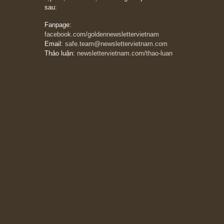
Trích đoạn: “Đừng bao giờ chạy theo đám
đông, bởi vì phần thưởng lớn nhất trong đầu
tư chỉ dành cho người biết chọn con đường
khác biệt”, ngài Philip Fisher (*)
20/03/2026
[Châm ngôn sống] tuyệt vời của cố ngài
Munger – “Luôn luôn chọn con đường ngay
thẳng và trung thực, vì nó vắng người hơn
đáng kể!”
13/03/2026
The Golden Newsletter Vietnam
là ấn phẩm
đầu tư giá trị đầu tiên và duy nhất tại Việt
Nam dành cho nhà đầu tư cá nhân. Chúng tôi
cam kết đưa đến nhà đầu tư triết lý đầu tư giá
trị nguyên bản, những khuyến nghị chất lượng
cao và các quan điểm độc lập và thực tế nhất
về thị trường tài chính Việt Nam.
Liên hệ:
Quý độc giả có thể liên hệ ban biên
tập hoặc admin dự án chúng tôi qua các kênh