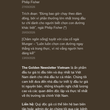
Bài viết gần đây nhất
[Châm ngôn sống] “Làm sao để trở nên giàu
có? Hãy kỷ luật chuẩn bị từng bước một cho
những cú “fast spurts”; rồi đến cuối đời, nếu
người nào xứng đáng, thì ắt sẽ trở nên giàu
có (*)” – cố ngài Charlie Munger
05/06/2026
Ấn phẩm Kỳ 82 (Bản cắt)
08/05/2026
Suy ngẫm ngắn: Chu kỳ của thái độ đám đông
đối với rủi ro, ngài Howard Marks
10/04/2026
Trích đoạn: “Đừng sợ mua cổ phiếu dài hạn
chỉ vì chiến tranh (don’t be afraid of buying
stocks on a war scare)”, rất hay bởi ngài
Philip Fisher
27/03/2026