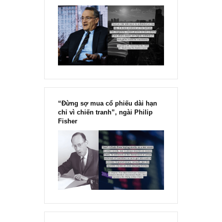
Chu kỳ trong thái độ của đám
đông đối với rủi ro, Ngài Howard
Marks