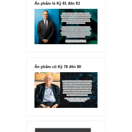
“Đừng sợ mua cổ phiếu dài hạn
chỉ vì chiến tranh”, ngài Philip
Fisher
Ấn phẩm lẻ Kỳ 81 đến 83