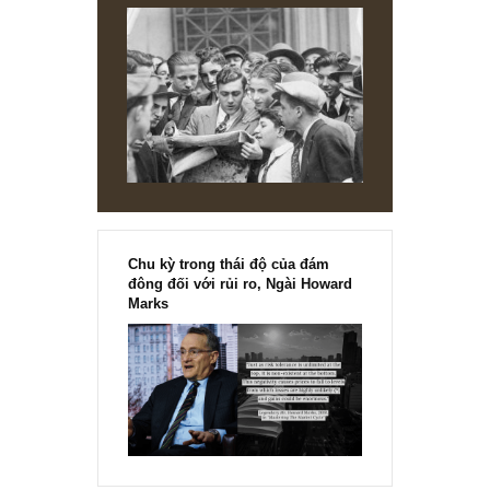
Hi vọng tôi trả lời sơ vậy anh đã thỏa mãn rồi, chúc anh m
tuần làm việc thành công!
Angelos
REPLY
[Ấn phẩm kỳ 82], 36/36 trang,
chính thức phát hành!!