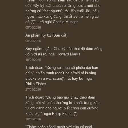
Subscribe ngay (*)
Bài viết gần đây nhất
[Châm ngôn sống] “Làm sao để trở nên giàu
có? Hãy kỷ luật chuẩn bị từng bước một cho
những cú “fast spurts”; rồi đến cuối đời, nếu