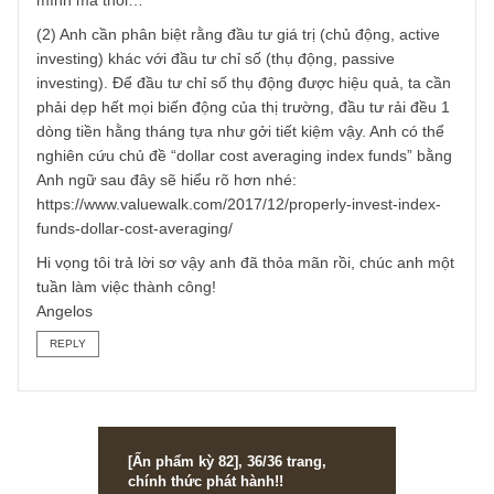
Nếu anh có nhiều thời gian và tự tin vào kiến thức của
mình, có thể anh không cần phải đầu tư thụ động mà thay
vào đó tập trung đầu tư vào những doanh nghiệp hiệu qu
mà anh hiểu rõ chúng. Ngược lại, nếu anh cho rằng anh c
thể kiếm tiền ở lĩnh vực khác giỏi hơn và muốn có một ph
chứng khoán trong tài sản của mình, anh có thể cân nhắc
đầu tư thụ động chỉ số, vừa có chi phí thấp, vừa đỡ phải
mất thời gian lo nghĩ. Anh cần phải tự tìm câu trả lời cho
mình mà thôi…
(2) Anh cần phân biệt rằng đầu tư giá trị (chủ động, active
investing) khác với đầu tư chỉ số (thụ động, passive
investing). Để đầu tư chỉ số thụ động được hiệu quả, ta cầ
phải dẹp hết mọi biến động của thị trường, đầu tư rải đều 
dòng tiền hằng tháng tựa như gởi tiết kiệm vậy. Anh có th
nghiên cứu chủ đề “dollar cost averaging index funds” bằ
Anh ngữ sau đây sẽ hiểu rõ hơn nhé:
https://www.valuewalk.com/2017/12/properly-invest-index-
funds-dollar-cost-averaging/