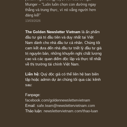
người nào xứng đáng, thì ắt sẽ trở nên giàu
có (*)” – cố ngài Charlie Munger
05/06/2026
Ấn phẩm Kỳ 82 (Bản cắt)
08/05/2026
Suy ngẫm ngắn: Chu kỳ của thái độ đám đông
đối với rủi ro, ngài Howard Marks
10/04/2026
Trích đoạn: “Đừng sợ mua cổ phiếu dài hạn
chỉ vì chiến tranh (don’t be afraid of buying
stocks on a war scare)”, rất hay bởi ngài
Philip Fisher
27/03/2026
Trích đoạn: “Đừng bao giờ chạy theo đám
đông, bởi vì phần thưởng lớn nhất trong đầu
tư chỉ dành cho người biết chọn con đường
khác biệt”, ngài Philip Fisher (*)
20/03/2026
[Châm ngôn sống] tuyệt vời của cố ngài