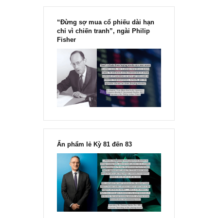
Chu kỳ trong thái độ của đám
đông đối với rủi ro, Ngài Howard
Marks
“Đừng sợ mua cổ phiếu dài hạn
chỉ vì chiến tranh”, ngài Philip
Fisher