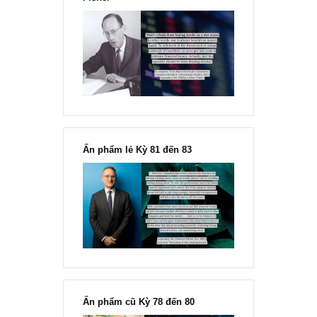
Chu kỳ trong thái độ của đám
đông đối với rủi ro, Ngài Howard
Marks
“Đừng sợ mua cổ phiếu dài hạn
chỉ vì chiến tranh”, ngài Philip
Fisher