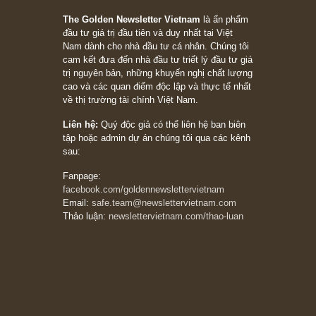
05/06/2026
Ấn phẩm Kỳ 82 (Bản cắt)
08/05/2026
Suy ngẫm ngắn: Chu kỳ của thái độ đám đông
đối với rủi ro, ngài Howard Marks
10/04/2026
Trích đoạn: “Đừng sợ mua cổ phiếu dài hạn
chỉ vì chiến tranh (don’t be afraid of buying
stocks on a war scare)”, rất hay bởi ngài
Philip Fisher
27/03/2026
Trích đoạn: “Đừng bao giờ chạy theo đám
đông, bởi vì phần thưởng lớn nhất trong đầu
tư chỉ dành cho người biết chọn con đường
khác biệt”, ngài Philip Fisher (*)
20/03/2026
[Châm ngôn sống] tuyệt vời của cố ngài
Munger – “Luôn luôn chọn con đường ngay
thẳng và trung thực, vì nó vắng người hơn