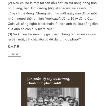
Ở cổ phiếu, chúng tôi có giá trị thực và biên an toàn làm
“kim chỉ nam” cho mình. Dù nhiều người chỉ trích tiền số,
song thực ra chúng tôi cũng có tìm hiểu về công nghệ
blockchain, trao đổi với nhiều người bạn làm IT, và cố gắn
“thoáng tâm trí” nhưng vẫn không tìm ra giá trị thực của
cryptocurrencies:
(1) Với độ volatility và đồng biến cả nhóm với nhau, chúng
tôi không thể coi nó là tiền tệ. Vì ai dám bán một chiếc Tes
trị giá $120k để thu về một thứ trồi sụt như vậy vào vốn lư
động cty?
(2) Nếu coi nó là một tài sản đầu cơ tích trữ dạng hàng hó
như vàng, bạc, kim cương (digital speculative assets) thì
cũng có thể đúng. Nhưng nếu như một ngày nào đó có mộ
nhóm người thông minh “replicate”, đẻ ra 10 tỷ đồng Cat-
Coin với công nghệ blockchain tốt hơn anh thì liệu đồng ti
của anh có còn quý hiếm nữa?
(3) Và khi nó trở nên quý giá, cách chúng ta bán nó và qu
ra tiền mặt, vật chất liệu có dễ dàng, hợp pháp?”