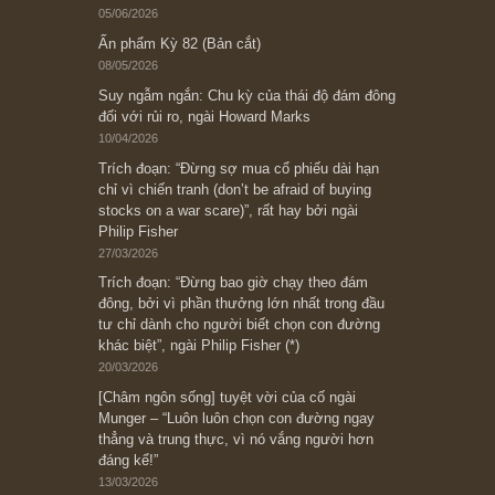
Subscribe ngay (*)
Bài viết gần đây nhất
[Châm ngôn sống] “Làm sao để trở nên giàu
có? Hãy kỷ luật chuẩn bị từng bước một cho
những cú “fast spurts”; rồi đến cuối đời, nếu
người nào xứng đáng, thì ắt sẽ trở nên giàu
có (*)” – cố ngài Charlie Munger