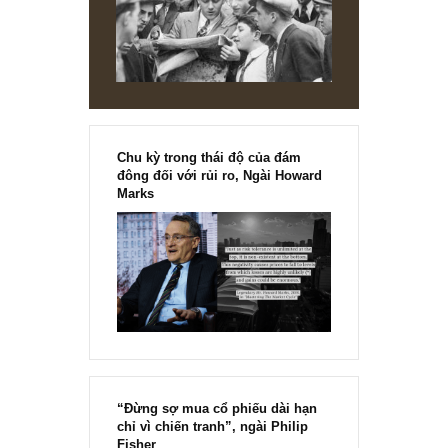
S.A.F.E
REPLY
[Ấn phẩm kỳ 82], 36/36 trang,
chính thức phát hành!!