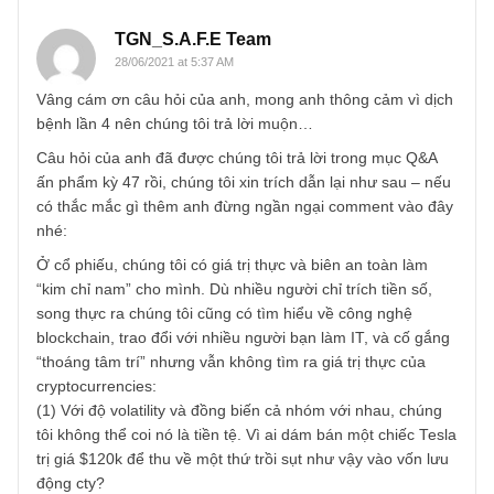
viết bởi gia đình nhà Shiff đã chỉ ra rằng, giá trị của tiền số
cũng giống như vàng là hậu quả của trò chơi tiền tệ mà
chính phủ đang điều hành, một thứ khó tính toán hơn rất
nhiều so với những hoạt động kinh doanh thiết thực. Còn
giá trị blockchain có thể là có, nhưng blockchain thì mọi
đồng tiền số đều có nên khó có thể bảo rằng giá trị
blockchain đang được tính vào giá những đồng tiền nào.
REPLY
TGN_S.A.F.E Team
28/06/2021 at 5:37 AM
Vâng cám ơn câu hỏi của anh, mong anh thông cảm vì dị
bệnh lần 4 nên chúng tôi trả lời muộn…
Câu hỏi của anh đã được chúng tôi trả lời trong mục Q&A
ấn phẩm kỳ 47 rồi, chúng tôi xin trích dẫn lại như sau – nế
có thắc mắc gì thêm anh đừng ngần ngại comment vào đ
nhé: