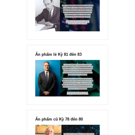
đông đối với rủi ro, Ngài Howard
Marks
“Đừng sợ mua cổ phiếu dài hạn
chỉ vì chiến tranh”, ngài Philip
Fisher