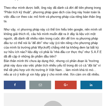
1 reply
21/02/2019
Theo như mình được biết, ông này đã dành cả đời để tiên phong t
“Phân tích kỹ thuật”, phương pháp giao dịch của ông này hoàn toà
việc đầu cơ theo các mô hình và phương pháp của riêng bản thân
ta.
Như vậy, vì phương pháp này có thể tìm hiểu trên google, nên mì
không giải thích rõ, câu hỏi mình muốn đặt ra ở đây là liệu với mộ
người, đã dành rất nhiều năm trong cuộc đời để tìm ra phương ph
đầu tư có thể nói là “để đời” như vậy (có tên riêng cho phương ph
của mình là trường phái Wyckoff) chẳng nhẽ lại không đem lại bất
sự hữu ích nào? liệu đây có phải là “nhà đầu cơ thực thụ” như S.
đã đề cập ở những ấn phẩm đầu tiên?
Bản thân mình thì chưa áp dụng thử, nhưng có phân đoạn là “trư
phái này dựa vào việc phân tích nhiều yếu tố trong đó có cả “đội lá
thế rất phù hợp với thị trường ở Việt Nam… làm mình khá tò mò
nếu ai có ý kiến gì xin hãy góp ý cho mình nhé. Xin cảm ơn rất nh