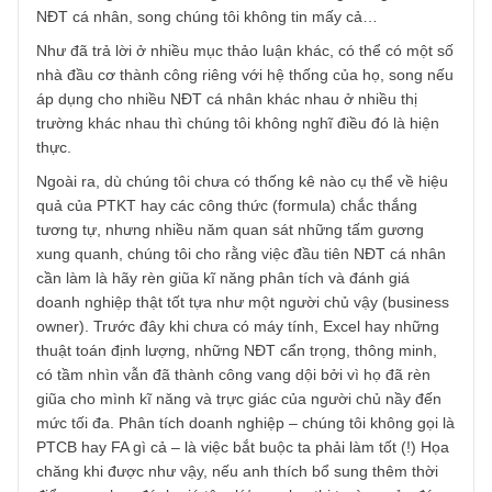
TGN_S.A.F.E Team
24/02/2019 at 9:54 PM
À vâng cám ơn câu hỏi thú vị của anh,
Phải thú thực chúng tôi không rõ trường phái Wyckoff là gì
bởi vì có hàng trăm, hàng nghìn thứ gọi là trường phái về
PTKT cũng như các “công thức” chiến thắng mời gọi nhiề
NĐT cá nhân, song chúng tôi không tin mấy cả…
Như đã trả lời ở nhiều mục thảo luận khác, có thể có một 
nhà đầu cơ thành công riêng với hệ thống của họ, song n
áp dụng cho nhiều NĐT cá nhân khác nhau ở nhiều thị
trường khác nhau thì chúng tôi không nghĩ điều đó là hiện
thực.
Ngoài ra, dù chúng tôi chưa có thống kê nào cụ thể về hiệ
quả của PTKT hay các công thức (formula) chắc thắng
tương tự, nhưng nhiều năm quan sát những tấm gương