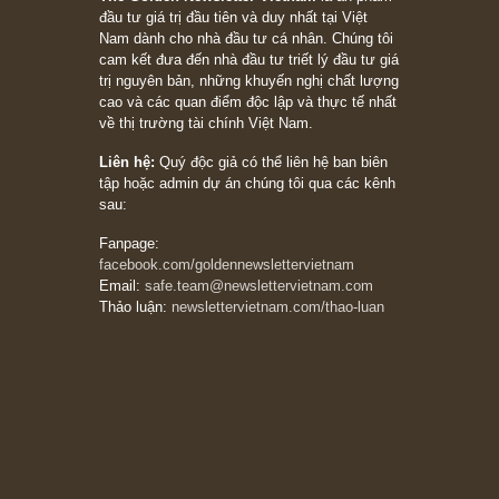
Ấn phẩm Kỳ 82 (Bản cắt)
08/05/2026
Suy ngẫm ngắn: Chu kỳ của thái độ đám đông
đối với rủi ro, ngài Howard Marks
10/04/2026
Trích đoạn: “Đừng sợ mua cổ phiếu dài hạn
chỉ vì chiến tranh (don’t be afraid of buying
stocks on a war scare)”, rất hay bởi ngài
Philip Fisher
27/03/2026
Trích đoạn: “Đừng bao giờ chạy theo đám
đông, bởi vì phần thưởng lớn nhất trong đầu
tư chỉ dành cho người biết chọn con đường
khác biệt”, ngài Philip Fisher (*)
20/03/2026
[Châm ngôn sống] tuyệt vời của cố ngài
Munger – “Luôn luôn chọn con đường ngay
thẳng và trung thực, vì nó vắng người hơn
đáng kể!”