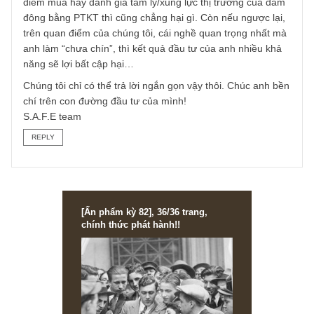
xung quanh, chúng tôi cho rằng việc đầu tiên NĐT cá nhâ
cần làm là hãy rèn giũa kĩ năng phân tích và đánh giá
doanh nghiệp thật tốt tựa như một người chủ vậy (busines
owner). Trước đây khi chưa có máy tính, Excel hay những
thuật toán định lượng, những NĐT cẩn trọng, thông minh,
có tầm nhìn vẫn đã thành công vang dội bởi vì họ đã rèn
giũa cho mình kĩ năng và trực giác của người chủ nầy đến
mức tối đa. Phân tích doanh nghiệp – chúng tôi không gọi 
PTCB hay FA gì cả – là việc bắt buộc ta phải làm tốt (!) Họ
chăng khi được như vậy, nếu anh thích bổ sung thêm thời
điểm mua hay đánh giá tâm lý/xung lực thị trường của đá
đông bằng PTKT thì cũng chẳng hại gì. Còn nếu ngược lại
trên quan điểm của chúng tôi, cái nghề quan trọng nhất m
anh làm “chưa chín”, thì kết quả đầu tư của anh nhiều khả
năng sẽ lợi bất cập hại…
Chúng tôi chỉ có thể trả lời ngắn gọn vậy thôi. Chúc anh b
chí trên con đường đầu tư của mình!
S.A.F.E team