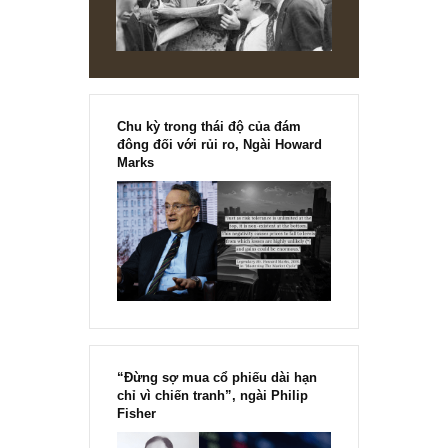
REPLY
[Ấn phẩm kỳ 82], 36/36 trang,
chính thức phát hành!!
Chu kỳ trong thái độ của đám