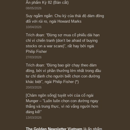
Subscribe ngay (*)
Bài viết gần đây nhất
[Châm ngôn sống] “Làm sao để trở nên giàu
có? Hãy kỷ luật chuẩn bị từng bước một cho
những cú “fast spurts”; rồi đến cuối đời, nếu
người nào xứng đáng, thì ắt sẽ trở nên giàu
có (*)” – cố ngài Charlie Munger
05/06/2026