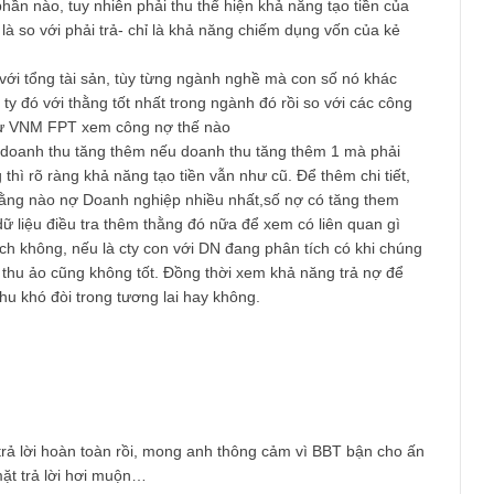
 của bác cũng đúng, phải thu lớn nhưng đồng thời cũng chiếm d
 được phần nào, tuy nhiên phải thu thể hiện khả năng tạo tiền c
u tiên là so với phải trả- chỉ là khả năng chiếm dụng vốn của k
hải thu với tổng tài sản, tùy từng ngành nghề mà con số nó khá
so công ty đó với thằng tốt nhất trong ngành đó rồi so với các c
g đầu như VNM FPT xem công nợ thế nào
g so với doanh thu tăng thêm nếu doanh thu tăng thêm 1 mà phả
1 đồng thì rõ ràng khả năng tạo tiền vẫn như cũ. Để thêm chi ti
h xem thằng nào nợ Doanh nghiệp nhiều nhất,số nợ có tăng the
u có dữ liệu điều tra thêm thằng đó nữa để xem có liên quan g