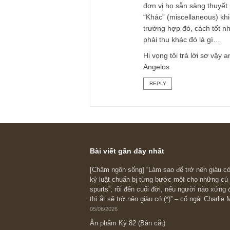
– Đúng như tiêu đề 
trả cân bằng nhau 
(UPCOM: VTP) có ho
COD từ người bán, 
cho nhau theo hoạt
trung gian (interm
mại điện tử chúng 
tương tự nầy.
– Cuối cùng, đúng n
liệu có các khoản m
tạm ứng cho ban lã
cũng cảnh báo anh 
đơn vị họ sẵn sàng
“Khác” (miscellane
trường hợp đó, các
phải thu khác đó là
Hi vọng tôi trả lời
Angelos