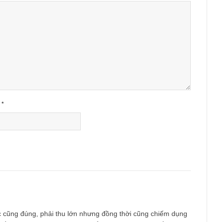
ished.
Required fields are marked
*
Email
*