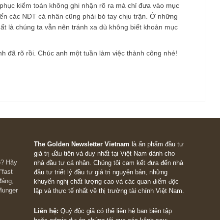
topic của anh, vẫn có một số case nơi mà khoản phải thu với p
do mô hình hoạt động kinh doanh. Chẳng hạn như case Viettel 
ạt động phải thu tiền hàng COD từ người mua và phải trả tiền
nên thoạt nhìn khoản phải thu cao, song thực ra chúng được bù
 động cơ bản của ngành chuyển phát. Ngoài ra, một số mô hìn
ediaries) khác như Công ty Chứng khoán, Ngân hàng, Sàn thươ
tôi cho rằng cũng sẽ có điểm chung về bảng cân đối kế toán khá
hư anh nói, ta cần phải kiểm tra thêm thuyết minh khoản phải 
ờ ám như cho vay bên liên quan, trả trước 1 đơn vị số tiền rất l
nh đạo, hoặc phải thu những đơn vị quá tập trung. Song chúng 
rằng nếu như con số tổng phải thu đã nguy hiểm, thì đôi khi mộ
 thuyết phục kiểm toán không ghi nhận rõ ra mà chỉ đưa vào mụ
ous) khiến các NĐT cá nhân cũng phải bó tay chịu trận. Ở nhữn
h tốt nhất là chúng ta vẫn nên tránh xa dù không biết khoản mụ
 gì…
 sơ vậy anh đã rõ rồi. Chúc anh một tuần làm việc thành công nhé