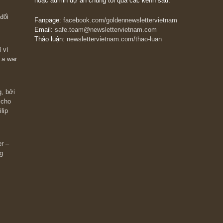
The Golden Newsletter Vietnam
là ấn phẩm đầu
giá trị đầu tiên và duy nhất tại Việt Nam dành cho
 giàu có? Hãy
nhà đầu tư cá nhân. Chúng tôi cam kết đưa đến 
ững cú “fast
đầu tư triết lý đầu tư giá trị nguyên bản, những
ào xứng đáng,
khuyến nghị chất lượng cao và các quan điểm độ
 Charlie Munger
lập và thực tế nhất về thị trường tài chính Việt N
Liên hệ:
Quý độc giả có thể liên hệ ban biên tập
hoặc admin dự án chúng tôi qua các kênh sau:
m đông đối
Fanpage:
facebook.com/goldennewslettervietnam
Email:
safe.team@newslettervietnam.com
Thảo luận:
newslettervietnam.com/thao-luan