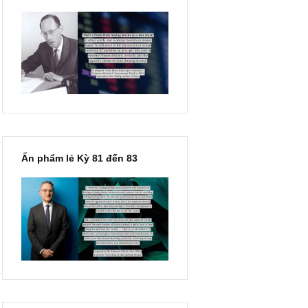
“Đừng sợ mua cổ phiếu dài
hạn chỉ vì chiến tranh”, ngài
Philip Fisher
Ấn phẩm lẻ Kỳ 81 đến 83