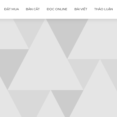
ĐẶT MUA
BẢN CẮT
ĐỌC ONLINE
BÀI VIẾT