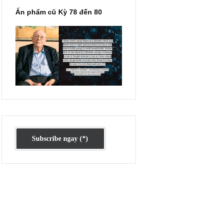
ụng
ủa
Ấn phẩm cũ Kỳ 78 đến 80
ẻ
c
ông
i
ết,
m
ì