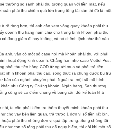
hân tích không, nếu là cty con với DN đang phân tích có khi c
 doanh thu ảo cũng không tốt. Đồng thời xem khả năng trả nợ 
 phải thu khó đòi trong tương lai hay không.
ệt đã trả lời hoàn toàn rồi, mong anh thông cảm vì BBT bận ch
n thay mặt trả lời hơi muộn…
ng tôi sẽ thường so sánh phải thu tương quan với tiền mặt, nế
ong khi khoản phải thu chiếm quá lớn trong tổng tài sản thì đó l
.
ng case ít rõ ràng hơn, thì anh cần xem vòng quay khoản phải 
er, tức lấy doanh thu hàng năm chia cho trung bình khoản phải 
ướng nó có đang giảm đi hay không, và nó chênh lệch như thế 
h.