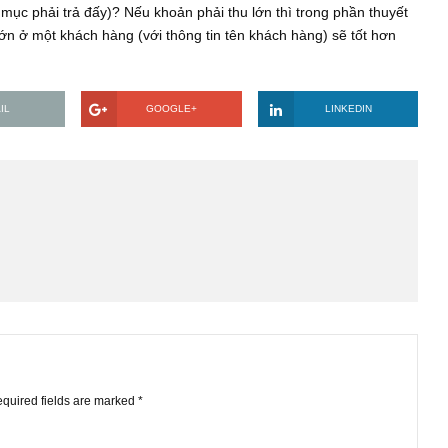
phải thu với các tiêu chuẩn nào để đánh giá ở mức tốt/bình thư
 quý, so sánh tỷ lệ % của tổng tài sản…? Một công ty có khoản
̉n) thì rõ ràng là không tốt, nhưng công ty đó là có một khoản phả
rị khoản phải thu); thì có bù trừ giảm được rủi ro không (vì về d
 khoản mục phải trả đấy)? Nếu khoản phải thu lớn thì trong phầ
p trung lớn ở một khách hàng (với thông tin tên khách hàng) sẽ t
khác?
EMAIL
GOOGLE+
LINKE
STS