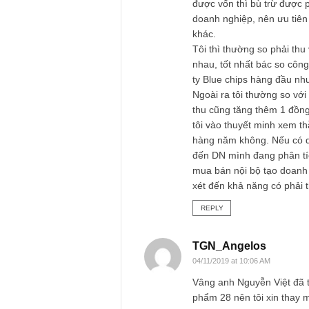
Nguyễn Việt
29/10/2019 at 9:36 AM
Tôi nghĩ cách hiểu
được vốn thì bù trừ
doanh nghiệp, nên ư
khác.
Tôi thì thường so p
nhau, tốt nhất bác 
ty Blue chips hàn
Ngoài ra tôi thườn
thu cũng tăng thêm 
tôi vào thuyết min
hàng năm không. Nế