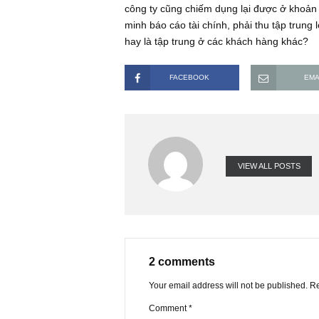
tốt. Vậy ta lên so sánh tỷ lệ khoản 
tốt: ví dụ như so sánh với doanh thu
ngắn hạn lớn (ví dụ 40% tổng tài sa
ngắn hạn lớn tương ứng (xấp xỉ giá t
công ty cũng chiếm dụng lại được ở
minh báo cáo tài chính, phải thu tậ
hay là tập trung ở các khách hàng 
FACEBOOK
VIEW ALL PO