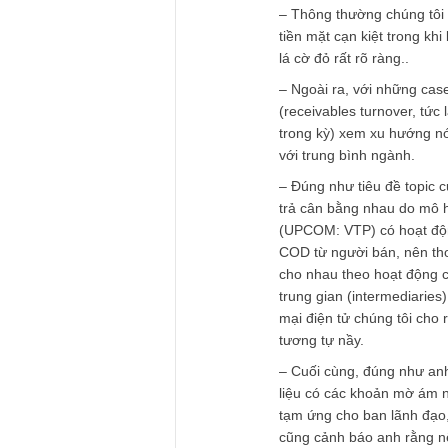
đến DN mình đang p
mua bán nội bộ tạo
xét đến khả năng có
REPLY
TGN_Angelos
04/11/2019 at 10:06 AM
Vâng anh Nguyễn Vi
phẩm 28 nên tôi xi
– Thông thường chú
tiền mặt cạn kiệt tr
lá cờ đỏ rất rõ ràng.
– Ngoài ra, với nhữ
(receivables turnov
trong kỳ) xem xu h
với trung bình ngàn