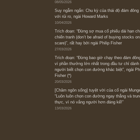
REPLY
Bài viết gần đây nhất
[Châm ngôn sống] “Làm sao để trở nên
kỷ luật chuẩn bị từng bước một cho nh
spurts”; rồi đến cuối đời, nếu người n
thì ắt sẽ trở nên giàu có (*)” – cố ngài
05/06/2026
Ấn phẩm Kỳ 82 (Bản cắt)
08/05/2026
Suy ngẫm ngắn: Chu kỳ của thái độ đá
với rủi ro, ngài Howard Marks
10/04/2026