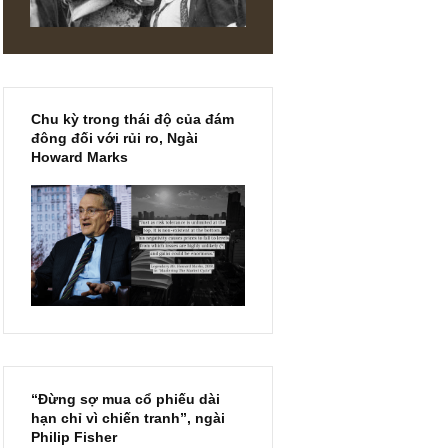
ờng/ không
 phải thu
i trả
òng tiền
n thuyết
ốt hơn
DIN
Chu kỳ trong thái độ của đám
đông đối với rủi ro, Ngài
Howard Marks