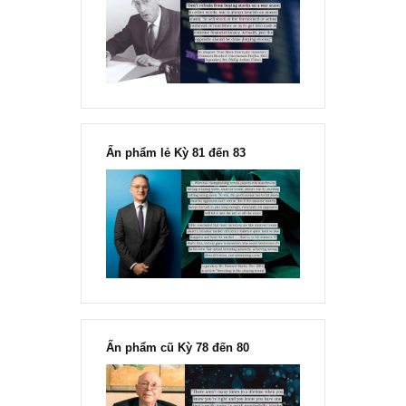
“Đừng sợ mua cổ phiếu dài hạn
chỉ vì chiến tranh”, ngài Philip
Fisher