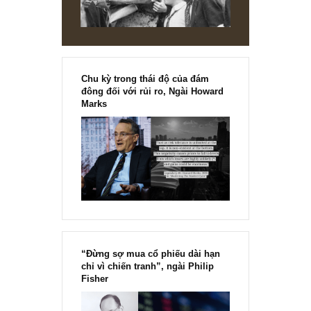
[Ấn phẩm kỳ 82], 36/36 trang,
chính thức phát hành!!
Chu kỳ trong thái độ của đám
đông đối với rủi ro, Ngài Howard
Marks