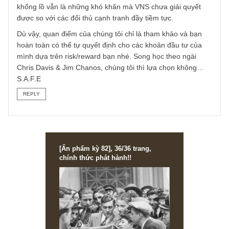
Tuy nhiên đứng trên góc độ đầu tư giá trị, chúng tôi cho
rằng một Nghị định không đủ để giúp VNS tránh khỏi xu
hướng bị thay thế bởi công nghệ tất yếu, họa chăng Nghị
định chỉ có thể làm khó các tay chơi ride-hailing như Grab
hơn bằng cách bắt gắn mào, phân loại xe, mua bảo hiểm
cho tài xế, kiểm soát chương trình khuyến mãi, giá cả cũn
như tài khoản đóng thuế minh bạch hơn… Song vấn đề v
mobile app tiện lợi, quy mô kinh tế (economies of scale)
khổng lồ vẫn là những khó khăn mà VNS chưa giải quyết
được so với các đối thủ cạnh tranh đầy tiềm tực.
Dù vậy, quan điểm của chúng tôi chỉ là tham khảo và bạn
hoàn toàn có thể tự quyết định cho các khoản đầu tư của
mình dựa trên risk/reward bạn nhé. Song học theo ngài
Chris Davis & Jim Chanos, chúng tôi thì lựa chọn không…
S.A.F.E
REPLY