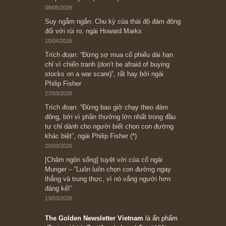
Subscribe ngay (*)
Bài viết gần đây nhất
[Châm ngôn sống] “Làm sao để trở nên giàu
có? Hãy kỷ luật chuẩn bị từng bước một cho
những cú “fast spurts”; rồi đến cuối đời, nếu
người nào xứng đáng, thì ắt sẽ trở nên giàu
có (*)” – cố ngài Charlie Munger
05/06/2026
Ấn phẩm Kỳ 82 (Bản cắt)
08/05/2026
Suy ngẫm ngắn: Chu kỳ của thái độ đám đông