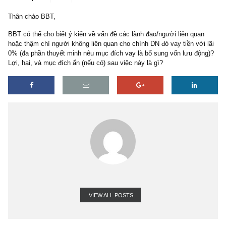
5 replies
09/06/2020
Thân chào BBT,
BBT có thể cho biết ý kiến về vấn đề các lãnh đạo/người liên qua
hoặc thậm chí người không liên quan cho chính DN đó vay tiền với
0% (đa phần thuyết minh nêu mục đích vay là bổ sung vốn lưu độ
Lợi, hại, và mục đích ẩn (nếu có) sau việc này là gì?