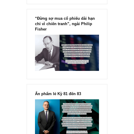
Chu kỳ trong thái độ của đám
đông đối với rủi ro, Ngài Howard
Marks