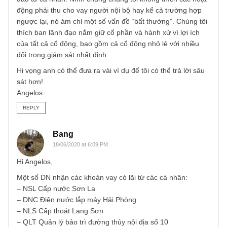
đình, hoặc công ty tư nhân nào đó từng làm chúng tôi
không nhớ rõ. Song đây có thể là rủi ro nhất định nếu the
các kịch bản sau: (1) Ngân hàng không thể cho vay doan
nghiệp được vì quy mô nhỏ, rủi ro, v.v (2) Ban lãnh đạo có
nhiều hoạt động kinh doanh khác nhau – điều nầy là chắc
chắn – và họ có sẵn tiền để cho vay doanh nghiệp (3) Ba
lãnh đạo đã “rút tiền” doanh nghiệp ra và bây giờ họ cần t
lại một phần để doanh nghiệp có vốn lưu động để duy trì.
Như anh thấy, cả 3 kịch bản trên đều không có lợi cho nh
đầu tư cá nhân. Nhìn chung chúng tôi không thích các hoạ
động phải thu cho vay người nội bộ hay kể cả trường hợp
ngược lại, nó ám chỉ một số vấn đề “bất thường”. Chúng tô
thích ban lãnh đạo nắm giữ cổ phần và hành xử vì lợi ích
của tất cả cổ đông, bao gồm cả cổ đông nhỏ lẻ với nhiều
đối trọng giám sát nhất định.
Hi vọng anh có thể đưa ra vài ví dụ để tôi có thể trả lời sâ
sát hơn!