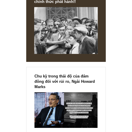
là một điểm cần lưu ý.
REPLY
TGN_S.A.F.E Team
24/07/2020 at 12:30 PM
Vâng chúng tôi sẽ dành thời gian xem qua anh nhé, cám 
gợi ý của anh!
REPLY
[Ấn phẩm kỳ 82], 36/36 trang,
chính thức phát hành!!