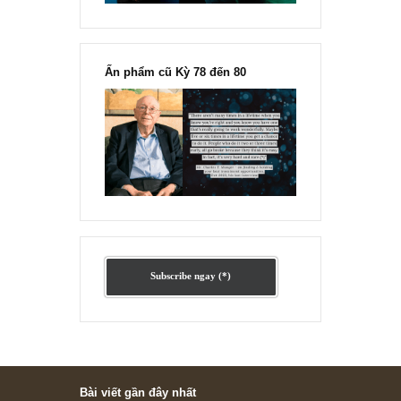
“Đừng sợ mua cổ phiếu dài hạn
chỉ vì chiến tranh”, ngài Philip
Fisher
Ấn phẩm lẻ Kỳ 81 đến 83