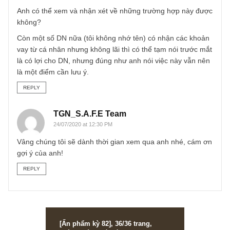
Angelos
REPLY
Bang
18/06/2020 at 6:09 PM
Hi Angelos,
Một số DN nhận các khoản vay có lãi từ các cá nhân:
– NSL Cấp nước Sơn La
– DNC Điện nước lắp máy Hải Phòng
– NLS Cấp thoát Lạng Sơn
– QLT Quản lý bảo trì đường thủy nội địa số 10
Anh có thể xem và nhận xét về những trường hợp này đư
không?
Còn một số DN nữa (tôi không nhớ tên) có nhận các khoả
vay từ cá nhân nhưng không lãi thì có thể tạm nói trước m
là có lợi cho DN, nhưng đúng như anh nói việc này vẫn nê