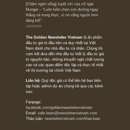
Bài viết gần đây nhất
[Châm ngôn sống] “Làm sao để trở nên giàu
có? Hãy kỷ luật chuẩn bị từng bước một cho
những cú “fast spurts”; rồi đến cuối đời, nếu
người nào xứng đáng, thì ắt sẽ trở nên giàu
có (*)” – cố ngài Charlie Munger
05/06/2026
Ấn phẩm Kỳ 82 (Bản cắt)
08/05/2026
Suy ngẫm ngắn: Chu kỳ của thái độ đám đông
đối với rủi ro, ngài Howard Marks
10/04/2026
Trích đoạn: “Đừng sợ mua cổ phiếu dài hạn
chỉ vì chiến tranh (don’t be afraid of buying
stocks on a war scare)”, rất hay bởi ngài
Philip Fisher
27/03/2026
Trích đoạn: “Đừng bao giờ chạy theo đám